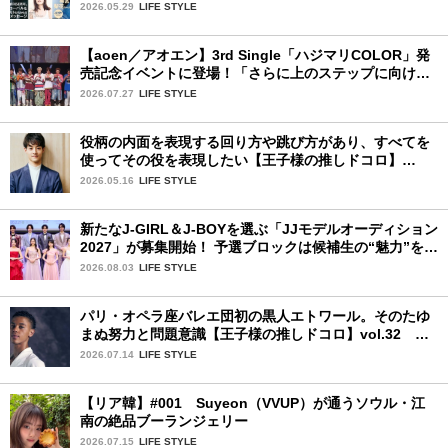
2026.05.29
LIFE STYLE
【aoen／アオエン】3rd Single「ハジマリCOLOR」発
売記念イベントに登場！「さらに上のステップに向けた
新たなハジマリになるように」と爽やかな笑顔で意気込
2026.07.27
LIFE STYLE
みを！
役柄の内面を表現する回り方や跳び方があり、すべてを
使ってその役を表現したい【王子様の推しドコロ】
vol.31 大塚 卓さん
2026.05.16
LIFE STYLE
新たなJ-GIRL＆J-BOYを選ぶ「JJモデルオーディション
2027」が募集開始！ 予選ブロックは候補生の“魅力”を重
視した「新システム」に変わります
2026.08.03
LIFE STYLE
パリ・オペラ座バレエ団初の黒人エトワール。そのたゆ
まぬ努力と問題意識【王子様の推しドコロ】vol.32 ギ
ヨーム・ディオップさん
2026.07.14
LIFE STYLE
【リア韓】#001 Suyeon（VVUP）が通うソウル・江
南の絶品ブーランジェリー
2026.07.15
LIFE STYLE