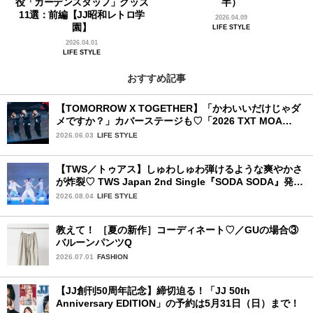
役「ガーデンスタッフ」グッズ
半）
11選：前編【JJ昭和レトロ学
2026.04.09
園】
LIFE STYLE
2026.04.01
LIFE STYLE
おすすめ記事
【TOMORROW X TOGETHER】「かわいいだけじゃダ
メですか？」カバーステージも♡「2026 TXT MOA
CON IN JAPAN」千葉公演2日目を詳細レポ【後編】
2026.06.03
LIFE STYLE
【TWS／トゥアス】しゅわしゅわ弾けるような爽やかさ
が炸裂♡ TWS Japan 2nd Single『SODA SODA』発売
記念SPECIAL SHOWCASEを詳細レポ
2026.08.04
LIFE STYLE
教えて！ ［夏の新作］コーディネート♡／GUの場合③
バルーンパンツQ
2026.07.01
FASHION
【JJ創刊50周年記念】締切迫る！「JJ 50th
Anniversary EDITION」の予約は5月31日（日）まで！