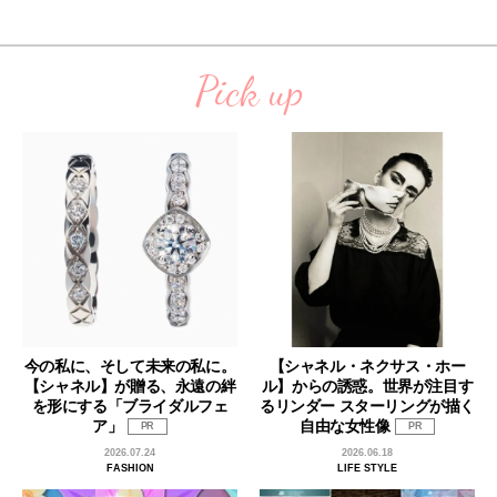
Pick up
今の私に、そして未来の私に。
【シャネル・ネクサス・ホー
【シャネル】が贈る、永遠の絆
ル】からの誘惑。世界が注目す
を形にする「ブライダルフェ
るリンダー スターリングが描く
ア」
自由な女性像
PR
PR
2026.07.24
2026.06.18
FASHION
LIFE STYLE