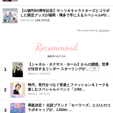
【JJ創刊50周年記念】サンリオキャラクターズとコラボ
した限定グッズが福岡・博多で手に入るスペシャルPOP-
UPストア！
2026.05.14
LIFE STYLE
Recommended by
Recommend
編集部のおすすめ
【シャネル・ネクサス・ホール】からの誘惑。世界
が注目するリンダー スターリングが…
PR
2026.06.18
LIFE STYLE
時代、世代をつなぐ音楽とファッション＆トークを
楽しむスペシャルイベント「JJ50…
2026.03.26
LIFE STYLE
再販決定！ 伝説ブランド「セーラーズ」とJJとのコ
ラボキャップが、JJ50th …