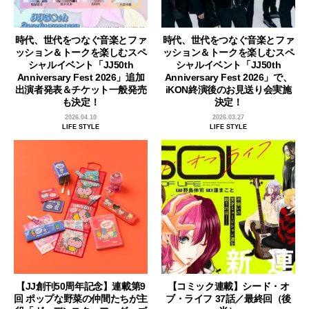
時代、世代をつなぐ音楽とファ
時代、世代をつなぐ音楽とファ
ッション＆トークを楽しむスペ
ッション＆トークを楽しむスペ
シャルイベント「JJ50th
シャルイベント「JJ50th
Anniversary Fest 2026」追加
Anniversary Fest 2026」で、
出演者発表＆チケット一般発売
iKON終演後のお見送り会実施
も決定！
決定！
2026.04.10
2026.03.27
LIFE STYLE
LIFE STYLE
【JJ創刊50周年記念】連載第9
【コミック連載】シード・オ
回 ポップな野菜の仲間たちが主
ブ・ライフ 37話／最終回（後