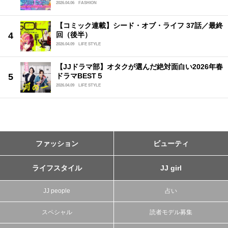
2026.04.06
FASHION
【コミック連載】シード・オブ・ライフ 37話／最終
回（後半）
2026.04.09
LIFE STYLE
【JJドラマ部】オタクが選んだ絶対面白い2026年春
ドラマBEST５
2026.04.09
LIFE STYLE
ファッション
ビューティ
ライフスタイル
JJ girl
JJ people
占い
スペシャル
読者モデル募集