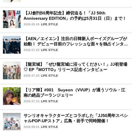
【JJ創刊50周年記念】締切迫る！「JJ 50th
Anniversary EDITION」の予約は5月31日（日）まで！
2026.05.29
LIFE STYLE
【AEN／エイエン】注目の日韓新人ボーイズグループが
始動！ デビュー目前のフレッシュな面々を独占インタビ
ュー。7人の魅力に迫ります♪
2026.07.23
LIFE STYLE
【龍宮城】「ぜひ龍宮城に沼ってください！」JJ初登場
♡ EP『MOTTO』リリース記念インタビュー
2026.07.25
LIFE STYLE
【リア韓】#001 Suyeon（VVUP）が通うソウル・江
南の絶品ブーランジェリー
2026.07.15
LIFE STYLE
サンリオキャラクターズとコラボした「JJ50周年スペシ
ャルPOP-UPストア」広島・岩手で同時開催！
2026.08.01
LIFE STYLE