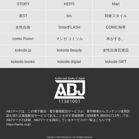
STORY
HERS
Mart
美ST
bis
和食スタイル
女性自身
SmartFLASH
COMIC熱帯
comic Pureri
マンガ コミソル
本がすき。
kokode.jp
kokode Beauty
女性自身百貨店
kokode books
kokode digital
kokode GIFT
ABJマークは、この電子書店・電子書籍配信サービスが、著作権者からコンテンツ使用許
諾を得た正規版配信サービスであることを示す登録商標（登録番号 第6091713号）です。
ABJマークの詳細、ABJマークを掲示しているサービスの一覧はこちらです。
https://aebs.or.jp/
Copyright © 2026 Kobunsha Co.,Ltd. All Rights Reserved.