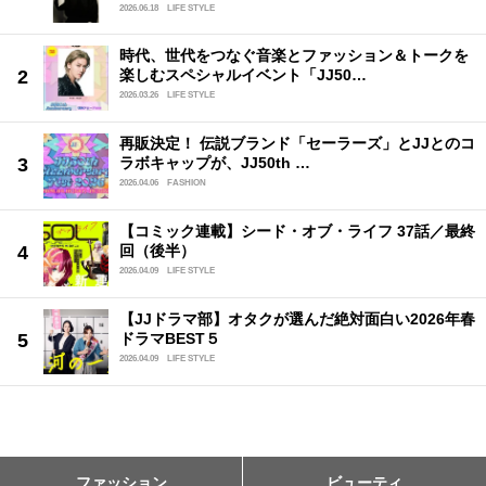
2026.06.18
LIFE STYLE
時代、世代をつなぐ音楽とファッション＆トークを
楽しむスペシャルイベント「JJ50…
2026.03.26
LIFE STYLE
再販決定！ 伝説ブランド「セーラーズ」とJJとのコ
ラボキャップが、JJ50th …
2026.04.06
FASHION
【コミック連載】シード・オブ・ライフ 37話／最終
回（後半）
2026.04.09
LIFE STYLE
【JJドラマ部】オタクが選んだ絶対面白い2026年春
ドラマBEST５
2026.04.09
LIFE STYLE
ファッション
ビューティ