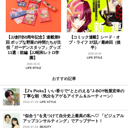
【JJ創刊50周年記念】連載第9
【コミック連載】シード・オ
回 ポップな野菜の仲間たちが主
ブ・ライフ 37話／最終回（後
役「ガーデンスタッフ」グッズ
半）
11選：前編【JJ昭和レトロ学
2026.04.09
園】
LIFE STYLE
2026.04.01
LIFE STYLE
おすすめ記事
【J’s Picks】いい香りで“ととのえる”J-BOY牧屋宏幸の
丁寧な朝〈気分をアゲるアイテム＆ルーティーン〉
2026.07.29
LIFE STYLE
“似合う”を見つけて自分史上最高の私へ♡ 「ビジュアル
アップコンサルティング」でアップデート！
2026.07.24
BEAUTY