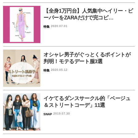
【全身1万円台】人気集中ヘイリー・ビ
ーバーをZARAだけで完コピ…
2020.07.01
特集
オシャレ男子がぐっとくるポイントが
判明！モテるデート服3選
2020.05.12
特集
イケてるダンスサークル的「ベージュ
＆ストリートコーデ」11選
2019.07.30
SNAP