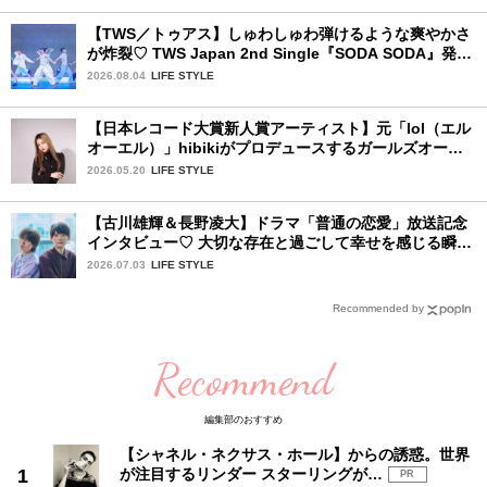
【TWS／トゥアス】しゅわしゅわ弾けるような爽やかさ
が炸裂♡ TWS Japan 2nd Single『SODA SODA』発売
記念SPECIAL SHOWCASEを詳細レポ
2026.08.04
LIFE STYLE
【日本レコード大賞新人賞アーティスト】元「lol（エル
オーエル）」hibikiがプロデュースするガールズオーデ
ィションが始動！ 応募は5月31日（日）まで
2026.05.20
LIFE STYLE
【古川雄輝＆長野凌大】ドラマ「普通の恋愛」放送記念
インタビュー♡ 大切な存在と過ごして幸せを感じる瞬間
は？
2026.07.03
LIFE STYLE
Recommended by
Recommend
編集部のおすすめ
【シャネル・ネクサス・ホール】からの誘惑。世界
が注目するリンダー スターリングが…
PR