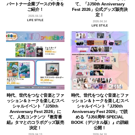
パートナー企業ブースの中身を
て、「JJ50th Anniversary
ご紹介！
Fest 2026」公式グッズ販売決
定！
2026.04.14
LIFE STYLE
2026.04.14
LIFE STYLE
時代、世代をつなぐ音楽とファ
時代、世代をつなぐ音楽とファ
ッション＆トークを楽しむスペ
ッション＆トークを楽しむスペ
シャルイベント「JJ50th
シャルイベント「JJ50th
Anniversary Fest 2026」に
Anniversary Fest 2026」で読
て、人気コンテンツ『教育番
める『JJ50周年 SPECIAL
組』タマとのコラボグッズ販売
BOOK（デジタル版）』の詳細
決定！
公開！
2026.04.13
2026.04.10