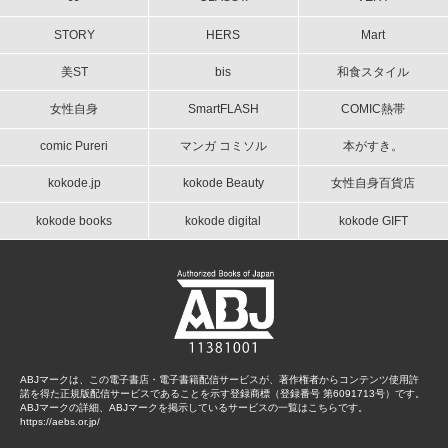
STORY
HERS
Mart
美ST
bis
和食スタイル
女性自身
SmartFLASH
COMIC熱帯
comic Pureri
マンガ コミソル
本がすき。
kokode.jp
kokode Beauty
女性自身百貨店
kokode books
kokode digital
kokode GIFT
ABJマークは、この電子書店・電子書籍配信サービスが、著作権者からコンテンツ使用許
諾を得た正規版配信サービスであることを示す登録商標（登録番号 第6091713号）です。
ABJマークの詳細、ABJマークを掲示しているサービスの一覧はこちらです。
https://aebs.or.jp/