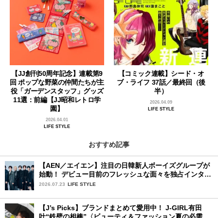
【JJ創刊50周年記念】連載第9
【コミック連載】シード・オ
回 ポップな野菜の仲間たちが主
ブ・ライフ 37話／最終回（後
役「ガーデンスタッフ」グッズ
半）
11選：前編【JJ昭和レトロ学
2026.04.09
園】
LIFE STYLE
2026.04.01
LIFE STYLE
おすすめ記事
【AEN／エイエン】注目の日韓新人ボーイズグループが
始動！ デビュー目前のフレッシュな面々を独占インタビ
ュー。7人の魅力に迫ります♪
2026.07.23
LIFE STYLE
【J’s Picks】ブランドまとめて愛用中！ J-GIRL有田
叶“鉄壁の相棒”〈ビューティ＆ファッション夏の必需