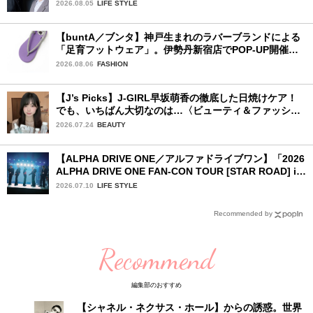
タビュー♡ 「自然と詠斗くんが可愛く見えたんです」
2026.08.05
LIFE STYLE
【buntA／ブンタ】神戸生まれのラバーブランドによる
「足育フットウェア」。伊勢丹新宿店でPOP-UP開催
中！
2026.08.06
FASHION
【J’s Picks】J-GIRL早坂萌香の徹底した日焼けケア！
でも、いちばん大切なのは…〈ビューティ＆ファッショ
ン夏の必需品〉
2026.07.24
BEAUTY
【ALPHA DRIVE ONE／アルファドライブワン】「2026
ALPHA DRIVE ONE FAN-CON TOUR [STAR ROAD] in
YOKOHAMA」1日目詳細レポ【前編】
2026.07.10
LIFE STYLE
Recommended by
Recommend
編集部のおすすめ
【シャネル・ネクサス・ホール】からの誘惑。世界