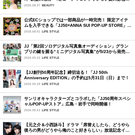
品〉
2026.08.07
BEAUTY
公式ECショップでは一部商品が一時完売！ 限定アイテ
ムを入手できる「JJ50×ANNA SUI POP-UP STORE」が
広島で開催決定
2026.08.01
LIFE STYLE
JJ「第2回ソロデジタル写真集オーディション」グラン
プリの鍵を握る“ミニデジタル写真集”が5/23から発売！
ファイナリストの個性あふれる18冊
2026.05.22
LIFE STYLE
【JJ創刊50周年記念】締切迫る！「JJ 50th
Anniversary EDITION」の予約は5月31日（日）まで！
2026.05.29
LIFE STYLE
サンリオキャラクターズとコラボした「JJ50周年スペシ
ャルPOP-UPストア」広島・岩手で同時開催！
2026.08.01
LIFE STYLE
【元之介＆小西詠斗】ドラマ「席替えしたら、どうやら
後ろの男がどうやら俺のこと好きらしい」放送記念イン