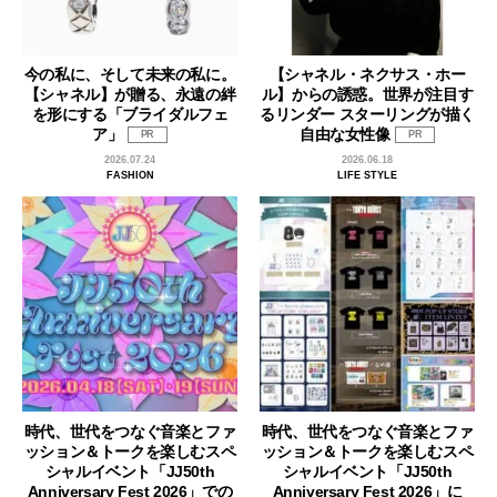
今の私に、そして未来の私に。
【シャネル・ネクサス・ホー
【シャネル】が贈る、永遠の絆
ル】からの誘惑。世界が注目す
を形にする「ブライダルフェ
るリンダー スターリングが描く
ア」
自由な女性像
PR
PR
2026.07.24
2026.06.18
FASHION
LIFE STYLE
時代、世代をつなぐ音楽とファ
時代、世代をつなぐ音楽とファ
ッション＆トークを楽しむスペ
ッション＆トークを楽しむスペ
シャルイベント「JJ50th
シャルイベント「JJ50th
Anniversary Fest 2026」での
Anniversary Fest 2026」に