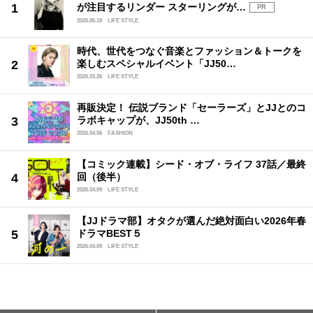
が注目するリンダー スターリングが…
PR
2026.06.18
LIFE STYLE
時代、世代をつなぐ音楽とファッション＆トークを
楽しむスペシャルイベント「JJ50…
2026.03.26
LIFE STYLE
再販決定！ 伝説ブランド「セーラーズ」とJJとのコ
ラボキャップが、JJ50th …
2026.04.06
FASHION
【コミック連載】シード・オブ・ライフ 37話／最終
回（後半）
2026.04.09
LIFE STYLE
【JJドラマ部】オタクが選んだ絶対面白い2026年春
ドラマBEST５
2026.04.09
LIFE STYLE