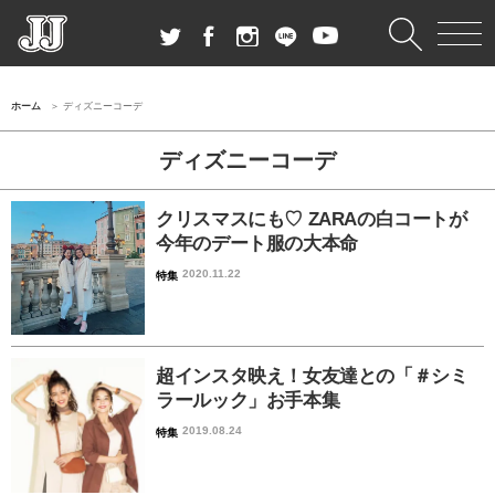
ホーム
ディズニーコーデ
ディズニーコーデ
クリスマスにも♡ ZARAの白コートが
今年のデート服の大本命
2020.11.22
特集
超インスタ映え！女友達との「＃シミ
ラールック」お手本集
2019.08.24
特集