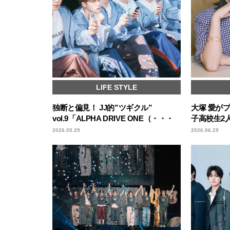
LIFE STYLE
独断と偏見！ JJ的”ツギクル”
大塚 愛が
vol.9「ALPHA DRIVE ONE（・・・
子高校生2
2026.05.29
2026.06.29