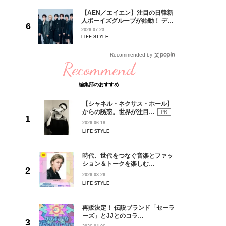
【AEN／エイエン】注目の日韓新
身がアーテ
人ボーイズグループが始動！ デビ
となった
ュー目前のフレッシュな面々を独
2026.07.23
インクレ
占インタビュー。7人の魅力に迫
LIFE STYLE
インタビ
ります♪
Recommended by
Recommend
編集部のおすすめ
【シャネル・ネクサス・ホール】
からの誘惑。世界が注目…
PR
2026.06.18
LIFE STYLE
時代、世代をつなぐ音楽とファッ
ション＆トークを楽しむ…
2026.03.26
LIFE STYLE
再販決定！ 伝説ブランド「セーラ
ーズ」とJJとのコラ…