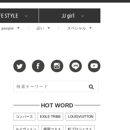
FE STYLE
JJ girl
J people
占い
スペシャル
メガイド
ッフの"それどこの"？
コスメ全部試してみた
エンタメ
プチプラ
What's NEW？
プレゼント
特集
おしゃラン！
プレゼント
恋愛
特集
コラム
インタビュー
サイン占い
毎週更新！ ジョニー楓の12星座占い
最新号
SNSキャンペーン
バックナンバー
HOT WORD
コンバース
EXILE TRIBE
LOUISVUITTON
ルイヴィトン
韓国コスメ
虹プロジェクト