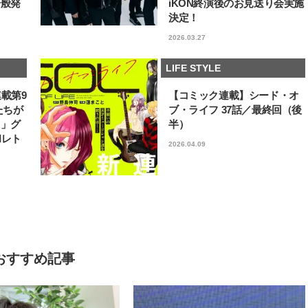
一般発
iKON終演後のお見送り会実施
決定！
2026.03.27
LIFE STYLE
連載第9
【コミック連載】シード・オ
たちが
ブ・ライフ 37話／最終回（後
フ」グ
半）
和レト
2026.04.09
おすすめ記事