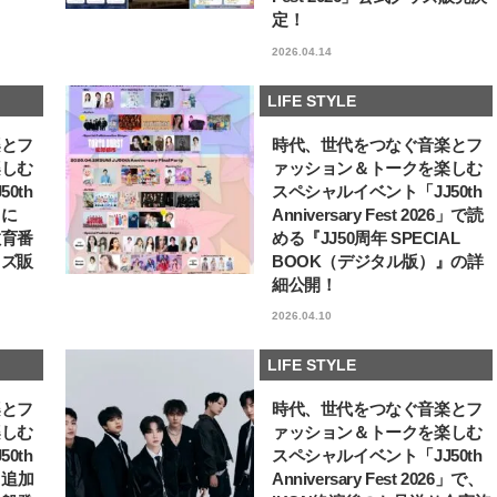
定！
【JJ専属モデルの素顔】ツヤと輝
【新世代J-POPグループ
きを放つ美肌を生み出す松川 星の
aoen（アオエン）】自
2026.04.14
愛用スキンケア
ィストを目指すきかっけ
2025.12.16
2025.10.20
先輩とは―― 新曲「青春
BEAUTY
LIFE STYLE
ディブル」リリース記念
LIFE STYLE
ュー
楽とフ
時代、世代をつなぐ音楽とフ
楽しむ
ァッション＆トークを楽しむ
0th
スペシャルイベント「JJ50th
6」に
Anniversary Fest 2026」で読
教育番
める『JJ50周年 SPECIAL
ッズ販
BOOK（デジタル版）』の詳
細公開！
2026.04.10
LIFE STYLE
楽とフ
時代、世代をつなぐ音楽とフ
楽しむ
ァッション＆トークを楽しむ
0th
スペシャルイベント「JJ50th
6」追加
Anniversary Fest 2026」で、