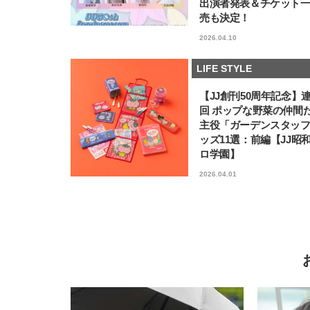
出演者発表＆チケット
売も決定！
2026.04.10
LIFE STYLE
【JJ創刊50周年記念】
回 ポップな野菜の仲間
主役「ガーデンスタッ
ッズ11選：前編【JJ昭
ロ学園】
2026.04.01