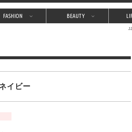
FASHION
BEAUTY
LI
J
美容担当のお気に入り
What's NEW？
占い
韓国
特集
What's NEW？
韓国
SNAP
ザ・ベスト5
特集
ザ・ベスト5
プレゼント
旅
JJグル
JJスタ
フォーチュンサイクル
ネイチャー
ネイビー