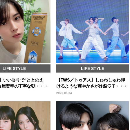
LIFE STYLE
LIFE STYLE
cks】いい香りで“ととのえ
【TWS／トゥアス】しゅわしゅわ弾
OY牧屋宏幸の丁寧な朝・・・
けるような爽やかさが炸裂♡ T・・・
2026.08.04