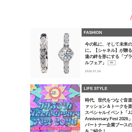
FASHION
今の私に、そして未来
に。【シャネル】が贈
遠の絆を形にする「ブ
ルフェア」
PR
2026.07.24
LIFE STYLE
時代、世代をつなぐ音
ァッション＆トークを
スペシャルイベント「JJ5
Anniversary Fest 202
パートナー企業ブース
をご紹介！