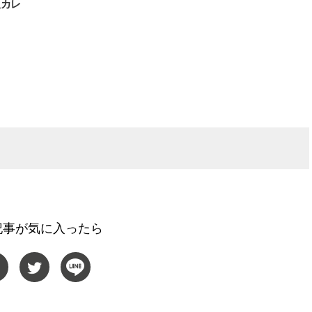
沢カレ
し
記事が気に入ったら
BEAUTY
L
【J’s Picks】ブランドまとめて愛
【元之介＆小西詠斗】ド
用中！ J-GIRL有田叶“鉄壁の相
替えしたら、どうやら後