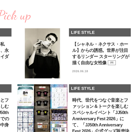
棒”〈ビューティ＆ファッション
どうやら俺のこと好きら
2026.08.07
2026.08.05
夏の必需品〉
送記念インタビュー♡ 「
Pick up
BEAUTY
LIFE STYLE
斗くんが可愛く見えたん
【JJ専属モデルの素顔】ビューテ
新たなJ-GIRL＆J-BOY
ィ大好き！ 松川 星のお気に入り
「JJモデルオーディショ
LIFE STYLE
コスメをCHECK
2027」が募集開始！ 予
2025.12.16
2026.08.03
クは候補生の“魅力”を重
BEAUTY
LIFE STYLE
「新システム」に変わり
の私
【シャネル・ネクサス・ホー
る、永
ル】からの誘惑。世界が注目
【J’s Picks】悲しい経験でたどり
【イケメンCOMIC】hue-
ライダ
するリンダー スターリングが
着いた…J-BOY三上龍の手放せな
バー独占インタビュー②
い“オールインワン”アイテム〈ビ
矢「感情をズバーッと言
描く自由な女性像
PR
2026.08.05
2026.08.07
ューティ＆ファッション夏の必需
た時は幸せ〜」
BEAUTY
LIFE STYLE
2026.06.18
品〉
【注目アーティストRainy。っ
【AEN／エイエン】注目
て？】自称“コスメオタク見習
人ボーイズグループが始動
LIFE STYLE
い”のポーチの中身、拝見しま
ュー目前のフレッシュな
2026.01.30
2026.07.23
す！
占インタビュー。7人の
BEAUTY
LIFE STYLE
楽とフ
時代、世代をつなぐ音楽とフ
ります♪
楽しむ
ァッション＆トークを楽しむ
【J’s Picks】J-GIRL早坂萌香の
曾祖父のバレエスクール
0th
スペシャルイベント「JJ50th
徹底した日焼けケア！ でも、いち
リカへ……オールラウン
6」での
Anniversary Fest 2026」に
ばん大切なのは…〈ビューティ＆
指すダンサーは踊ること
2026.07.24
2026.03.30
の中身
て、「JJ50th Anniversary
ファッション夏の必需品〉
ぎる【王子様の推しドコ
BEAUTY
LIFE STYLE
vol.29 三宅啄未さん
Fest 2026」公式グッズ販売決