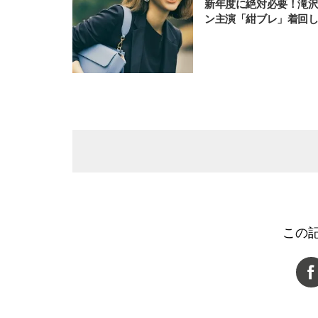
新年度に絶対必要！滝
ン主演「紺ブレ」着回
この