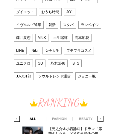
ダイエット
おうち時間
JO1
イヴルルド遙華
就活
スタバ
ランペイジ
藤井夏恋
M!LK
土生瑞穂
高本彩花
LINE
Niki
女子大生
プチプラコスメ
ユニクロ
GU
乃木坂46
BTS
JJ-JO1部
ソウルトレンド通信
ジョニー楓
RANKING
IFE STYLE
ALL
FASHION
BEAUTY
LIFE STYLE
ラマ「席
【元之介＆小西詠斗】ドラマ「席
ろの男が
替えしたら、どうやら後ろの男が