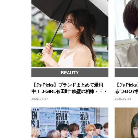
BEAUTY
【J’s Picks】ブランドまとめて愛用
【J’s Pi
中！ J-GIRL有田叶“鉄壁の相棒・・・
る”J-B
2026.08.07
2026.07.29