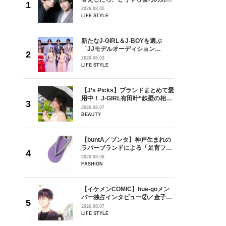
しい」放
どうやら俺のこと好きらしい」放
2026.08.05
自然と詠
送記念インタビュー♡ 「自然と詠
LIFE STYLE
です」
斗くんが可愛く見えたんです」
を選ぶ
新たなJ-GIRL＆J-BOYを選ぶ
ン
「JJモデルオーディション
選ブロッ
2027」が募集開始！ 予選ブロッ
2026.08.03
視した
クは候補生の“魅力”を重視した
LIFE STYLE
ます
「新システム」に変わります
goメン
【J’s Picks】ブランドまとめて愛
／金子玄
用中！ J-GIRL有田叶“鉄壁の相
葉にでき
棒”〈ビューティ＆ファッション
2026.08.07
夏の必需品〉
BEAUTY
の日韓新
【buntA／ブンタ】神戸生まれの
！ デビ
ラバーブランドによる「足育フッ
面々を独
トウェア」。伊勢丹新宿店でPOP-
2026.08.06
魅力に迫
UP開催中！
FASHION
からアメ
【イケメンCOMIC】hue-goメン
ダーを目
バー独占インタビュー②／金子玄
が好きす
矢「感情をズバーッと言葉にでき
2026.08.07
ロ】
た時は幸せ〜」
LIFE STYLE