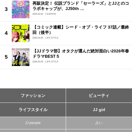
再販決定！ 伝説ブランド「セーラーズ」とJJとのコ
ラボキャップが、JJ50th …
2026.04.06
FASHION
【コミック連載】シード・オブ・ライフ 37話／最終
回（後半）
2026.04.09
LIFE STYLE
【JJドラマ部】オタクが選んだ絶対面白い2026年春
ドラマBEST５
2026.04.09
LIFE STYLE
ファッション
ビューティ
ライフスタイル
JJ girl
JJ people
占い