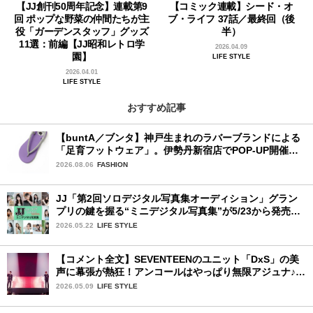
【JJ創刊50周年記念】連載第9
【コミック連載】シード・オ
回 ポップな野菜の仲間たちが主
ブ・ライフ 37話／最終回（後
役「ガーデンスタッフ」グッズ
半）
11選：前編【JJ昭和レトロ学
2026.04.09
園】
LIFE STYLE
2026.04.01
LIFE STYLE
おすすめ記事
【buntA／ブンタ】神戸生まれのラバーブランドによる
「足育フットウェア」。伊勢丹新宿店でPOP-UP開催
中！
2026.08.06
FASHION
JJ「第2回ソロデジタル写真集オーディション」グラン
プリの鍵を握る“ミニデジタル写真集”が5/23から発売！
ファイナリストの個性あふれる18冊
2026.05.22
LIFE STYLE
【コメント全文】SEVENTEENのユニット「DxS」の美
声に幕張が熱狂！アンコールはやっぱり無限アジュナ♪
初日レポ：後編
2026.05.09
LIFE STYLE