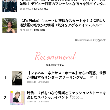
始動！ デビュー目前のフレッシュな面々を独占インタビ
ュー。7人の魅力に迫ります♪
2026.07.23
LIFE STYLE
【J’s Picks】キュートに爽快なスタートを！ J-GIRL大
瀧沙羅の軽やかな朝活〈気分をアゲるアイテム＆ルーテ
ィーン〉
2026.07.31
FASHION
Recommended by
Recommend
編集部のおすすめ
【シャネル・ネクサス・ホール】からの誘惑。世界
が注目するリンダー スターリングが…
PR
2026.06.18
LIFE STYLE
時代、世代をつなぐ音楽とファッション＆トークを
楽しむスペシャルイベント「JJ50…
2026.03.26
LIFE STYLE