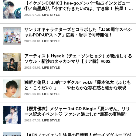
【イケメンCOMIC】hue-goメンバー独占インタビュー
①／烏墨真弘「今すぐ行きたいのは、すき家！ 松屋！ ミ
スド！」
2026.07.31
LIFE STYLE
サンリオキャラクターズとコラボした「JJ50周年スペシ
ャルPOP-UPストア」広島・岩手で同時開催！
2026.08.01
LIFE STYLE
アーティスト Hyeok（チェ・ソンヒョク）が激推しする
ソウル・新沙のタッカンマリ【リア韓】#002
2026.08.01
LIFE STYLE
独断と偏見！ JJ的”ツギクル” vol.8「藤本洸大（ふじも
と・こうだい）」……やわらかな存在感と確かな表現力
で、じわりと心をつかむ注目株
2026.05.08
LIFE STYLE
【櫻井優衣】メジャー 1st CD Single「夏いぞん」リリ
ース記念イベント♡ ファンと過ごした“最高の夏時間”
2026.07.31
LIFE STYLE
【AEN／エイエン】注目の日韓新人ボーイズグループが