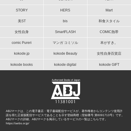
STORY
HERS
Mart
美ST
bis
和食スタイル
女性自身
SmartFLASH
COMIC熱帯
comic Pureri
マンガ コミソル
本がすき。
kokode.jp
kokode Beauty
女性自身百貨店
kokode books
kokode digital
kokode GIFT
ABJマークは、この電子書店・電子書籍配信サービスが、著作権者からコンテンツ使用許
諾を得た正規版配信サービスであることを示す登録商標（登録番号 第6091713号）です。
ABJマークの詳細、ABJマークを掲示しているサービスの一覧はこちらです。
https://aebs.or.jp/