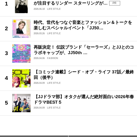
が注目するリンダー スターリングが…
PR
2026.06.18
LIFE STYLE
時代、世代をつなぐ音楽とファッション＆トークを
楽しむスペシャルイベント「JJ50…
2026.03.26
LIFE STYLE
再販決定！ 伝説ブランド「セーラーズ」とJJとのコ
ラボキャップが、JJ50th …
2026.04.06
FASHION
【コミック連載】シード・オブ・ライフ 37話／最終
回（後半）
2026.04.09
LIFE STYLE
【JJドラマ部】オタクが選んだ絶対面白い2026年春
ドラマBEST５
2026.04.09
LIFE STYLE