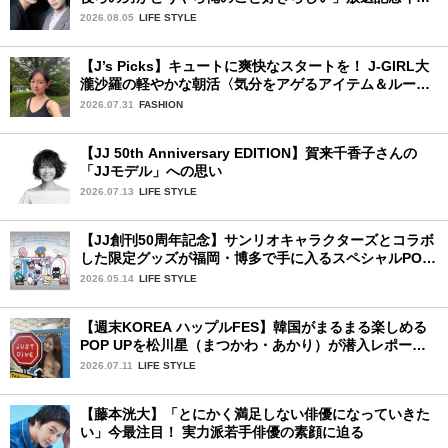
タビュー♡ 「自然と詠斗くんが可愛く見えたんです」
2026.08.05
LIFE STYLE
【J’s Picks】キュートに爽快なスタートを！ J-GIRL大
瀧沙羅の軽やかな朝活〈気分をアゲるアイテム＆ルーテ
ィーン〉
2026.07.31
FASHION
【JJ 50th Anniversary EDITION】賀来千香子さんの
「JJモデル」への思い
2026.07.13
LIFE STYLE
【JJ創刊50周年記念】サンリオキャラクターズとコラボ
した限定グッズが福岡・博多で手に入るスペシャルPOP-
UPストア！
2026.05.14
LIFE STYLE
【週末KOREA ハップルFES】韓国がまるまる楽しめる
POP UPを松川星（まつかわ・あかり）が潜入レポート
♡
2026.07.11
LIFE STYLE
【藤本洸大】「とにかく満足しない俳優になっていきた
い」今最注目！ 実力派若手俳優の素顔に迫る