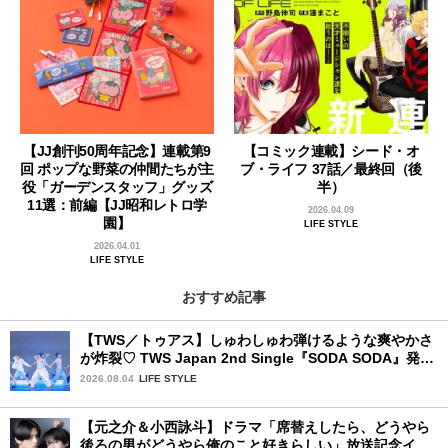
【JJ創刊50周年記念】連載第9
【コミック連載】シード・オ
回 ポップな野菜の仲間たちが主
ブ・ライフ 37話／最終回（後
役「ガーデンスタッフ」グッズ
半）
11選：前編【JJ昭和レトロ学
2026.04.09
園】
LIFE STYLE
2026.04.01
LIFE STYLE
おすすめ記事
【TWS／トゥアス】しゅわしゅわ弾けるような爽やかさ
が炸裂♡ TWS Japan 2nd Single『SODA SODA』発売
記念SPECIAL SHOWCASEを詳細レポ
2026.08.04
LIFE STYLE
【元之介＆小西詠斗】ドラマ「席替えしたら、どうやら
後ろの男がどうやら俺のこと好きらしい」放送記念イン