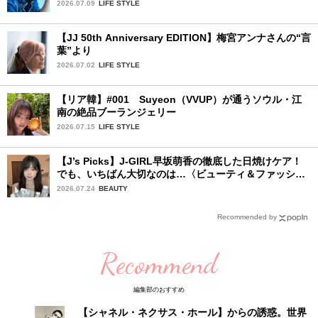
2026.07.09
LIFE STYLE
【JJ 50th Anniversary EDITION】梅宮アンナさんの“言
葉”より
2026.07.02
LIFE STYLE
【リア韓】#001 Suyeon（VVUP）が通うソウル・江
南の絶品ブーランジェリー
2026.07.15
LIFE STYLE
【J’s Picks】J-GIRL早坂萌香の徹底した日焼けケア！
でも、いちばん大切なのは…〈ビューティ＆ファッショ
ン夏の必需品〉
2026.07.24
BEAUTY
Recommended by
Recommend
編集部のおすすめ
【シャネル・ネクサス・ホール】からの誘惑。世界