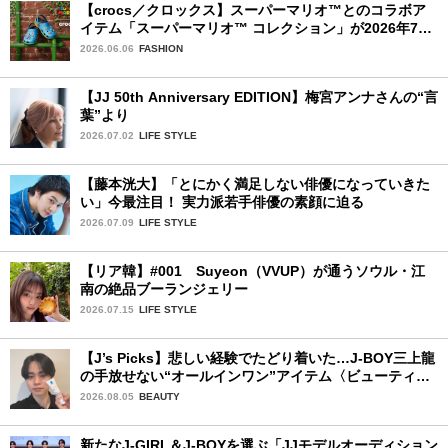
【crocs／クロックス】スーパーマリオ™とのコラボア
イテム「スーパーマリオ™ コレクション」が2026年7月
16日より発売開始！
2026.06.06
FASHION
【JJ 50th Anniversary EDITION】梅宮アンナさんの“言
葉”より
2026.07.02
LIFE STYLE
【藤本洸大】「とにかく満足しない俳優になっていきた
い」今最注目！ 実力派若手俳優の素顔に迫る
2026.07.09
LIFE STYLE
【リア韓】#001 Suyeon（VVUP）が通うソウル・江
南の絶品ブーランジェリー
2026.07.15
LIFE STYLE
【J’s Picks】悲しい経験でたどり着いた…J-BOY三上龍
の手放せない“オールインワン”アイテム〈ビューティ＆
ファッション夏の必需品〉
2026.08.05
BEAUTY
新たなJ-GIRL＆J-BOYを選ぶ「JJモデルオーディション