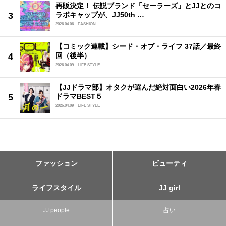
再販決定！ 伝説ブランド「セーラーズ」とJJとのコ
ラボキャップが、JJ50th …
2026.04.06
FASHION
【コミック連載】シード・オブ・ライフ 37話／最終
回（後半）
2026.04.09
LIFE STYLE
【JJドラマ部】オタクが選んだ絶対面白い2026年春
ドラマBEST５
2026.04.09
LIFE STYLE
ファッション
ビューティ
ライフスタイル
JJ girl
JJ people
占い