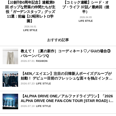
【JJ創刊50周年記念】連載第9
【コミック連載】シード・オ
回 ポップな野菜の仲間たちが主
ブ・ライフ 37話／最終回（後
役「ガーデンスタッフ」グッズ
半）
11選：前編【JJ昭和レトロ学
2026.04.09
園】
LIFE STYLE
2026.04.01
LIFE STYLE
おすすめ記事
教えて！ ［夏の新作］コーディネート♡／GUの場合③
バルーンパンツQ
2026.07.01
FASHION
【AEN／エイエン】注目の日韓新人ボーイズグループが
始動！ デビュー目前のフレッシュな面々を独占インタビ
ュー。7人の魅力に迫ります♪
2026.07.23
LIFE STYLE
【ALPHA DRIVE ONE／アルファドライブワン】「2026
ALPHA DRIVE ONE FAN-CON TOUR [STAR ROAD] in
YOKOHAMA」1日目詳細レポ【前編】
2026.07.10
LIFE STYLE