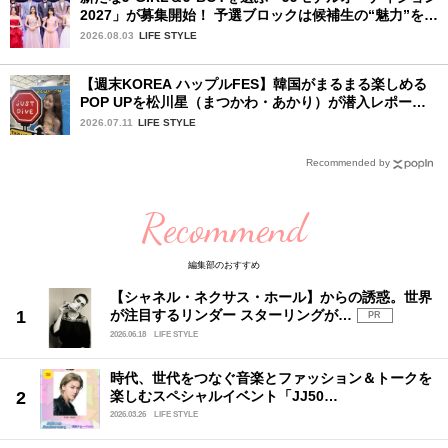
2027」が募集開始！ 予選ブロックは候補生の“魅力”を重
視した「新システム」に変わります
2026.08.03
LIFE STYLE
【週末KOREA ハップルFES】韓国がまるまる楽しめる
POP UPを松川星（まつかわ・あかり）が潜入レポート
♡
2026.07.11
LIFE STYLE
Recommended by
Recommend
編集部のおすすめ
【シャネル・ネクサス・ホール】からの誘惑。世界
が注目するリンダー スターリングが…
PR
2026.06.18
LIFE STYLE
時代、世代をつなぐ音楽とファッション＆トークを
楽しむスペシャルイベント「JJ50…
2026.03.26
LIFE STYLE