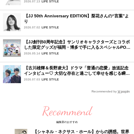
2026.07.13
LIFE STYLE
【JJ 50th Anniversary EDITION】梨花さんの“言葉”よ
り
2026.07.02
LIFE STYLE
【JJ創刊50周年記念】サンリオキャラクターズとコラボ
した限定グッズが福岡・博多で手に入るスペシャルPOP-
UPストア！
2026.05.14
LIFE STYLE
【古川雄輝＆長野凌大】ドラマ「普通の恋愛」放送記念
インタビュー♡ 大切な存在と過ごして幸せを感じる瞬間
は？
2026.07.03
LIFE STYLE
Recommended by
Recommend
編集部のおすすめ
【シャネル・ネクサス・ホール】からの誘惑。世界