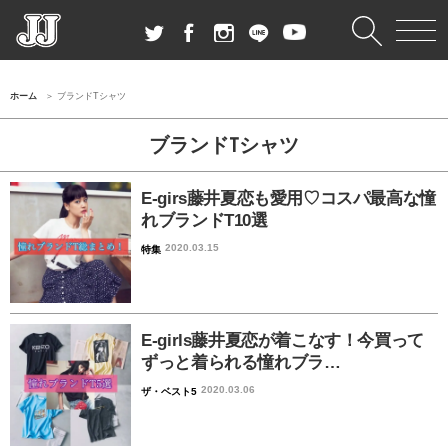
ホーム
ブランドTシャツ
ブランドTシャツ
E-girs藤井夏恋も愛用♡コスパ最高な憧
れブランドT10選
2020.03.15
特集
E-girls藤井夏恋が着こなす！今買って
ずっと着られる憧れブラ…
2020.03.06
ザ・ベスト5