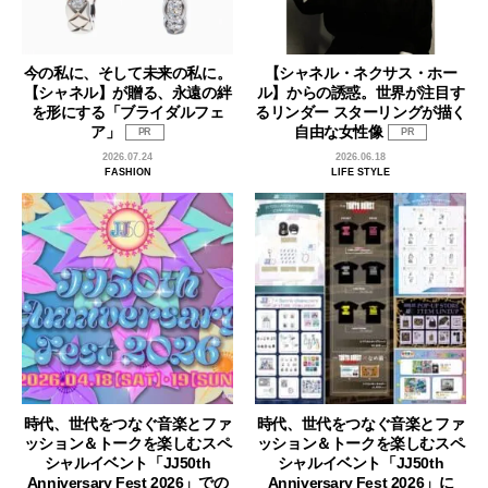
今の私に、そして未来の私に。
【シャネル・ネクサス・ホー
【シャネル】が贈る、永遠の絆
ル】からの誘惑。世界が注目す
を形にする「ブライダルフェ
るリンダー スターリングが描く
ア」
自由な女性像
PR
PR
2026.07.24
2026.06.18
FASHION
LIFE STYLE
時代、世代をつなぐ音楽とファ
時代、世代をつなぐ音楽とファ
ッション＆トークを楽しむスペ
ッション＆トークを楽しむスペ
シャルイベント「JJ50th
シャルイベント「JJ50th
Anniversary Fest 2026」での
Anniversary Fest 2026」に