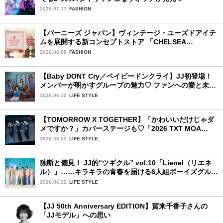
2026.07.17
FASHION
【バーニーズ ジャパン】ヴィンテージ・ユーズドアイテ
ムを展開する新コンセプトストア 「CHELSEA
VINTAGE ROOM」が誕生
2026.06.08
FASHION
【Baby DONT Cry／ベイビードンクライ】JJ初登場！
メンバーが明かすグループの魅力♡ ファンへの愛と未来
の夢
2026.06.12
LIFE STYLE
【TOMORROW X TOGETHER】「かわいいだけじゃダ
メですか？」カバーステージも♡「2026 TXT MOA
CON IN JAPAN」千葉公演2日目を詳細レポ【後編】
2026.06.03
LIFE STYLE
独断と偏見！ JJ的“ツギクル” vol.10「Lienel（リエネ
ル）」……キラキラの青春を届ける6人組ボーイズグルー
プ
2026.06.12
LIFE STYLE
【JJ 50th Anniversary EDITION】賀来千香子さんの
「JJモデル」への思い