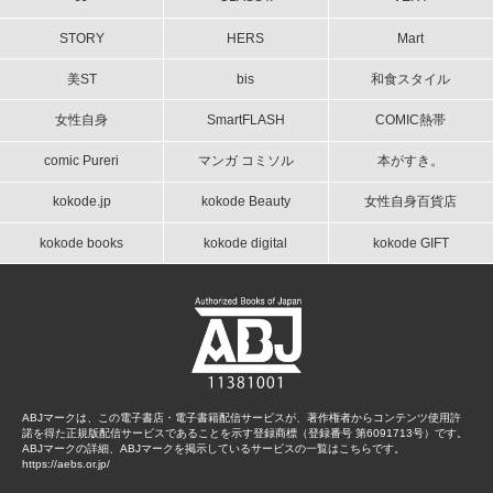
STORY
HERS
Mart
美ST
bis
和食スタイル
女性自身
SmartFLASH
COMIC熱帯
comic Pureri
マンガ コミソル
本がすき。
kokode.jp
kokode Beauty
女性自身百貨店
kokode books
kokode digital
kokode GIFT
ABJマークは、この電子書店・電子書籍配信サービスが、著作権者からコンテンツ使用許
諾を得た正規版配信サービスであることを示す登録商標（登録番号 第6091713号）です。
ABJマークの詳細、ABJマークを掲示しているサービスの一覧はこちらです。
https://aebs.or.jp/