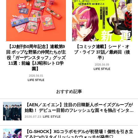
【JJ創刊50周年記念】連載第9
【コミック連載】シード・オ
回 ポップな野菜の仲間たちが主
ブ・ライフ 37話／最終回（後
役「ガーデンスタッフ」グッズ
半）
11選：前編【JJ昭和レトロ学
2026.04.09
園】
LIFE STYLE
2026.04.01
LIFE STYLE
おすすめ記事
【AEN／エイエン】注目の日韓新人ボーイズグループが
始動！ デビュー目前のフレッシュな面々を独占インタビ
ュー。7人の魅力に迫ります♪
2026.07.23
LIFE STYLE
【G-SHOCK】XGコラボモデルが初登場！個性を引き立
てる2つのスタイリッシュなウォッチが発売♡