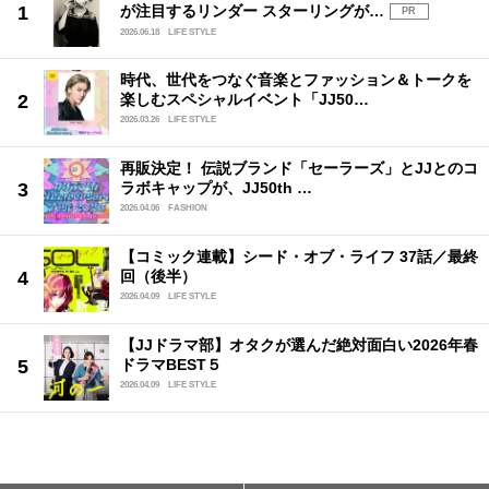
が注目するリンダー スターリングが…
PR
2026.06.18
LIFE STYLE
時代、世代をつなぐ音楽とファッション＆トークを
楽しむスペシャルイベント「JJ50…
2026.03.26
LIFE STYLE
再販決定！ 伝説ブランド「セーラーズ」とJJとのコ
ラボキャップが、JJ50th …
2026.04.06
FASHION
【コミック連載】シード・オブ・ライフ 37話／最終
回（後半）
2026.04.09
LIFE STYLE
【JJドラマ部】オタクが選んだ絶対面白い2026年春
ドラマBEST５
2026.04.09
LIFE STYLE