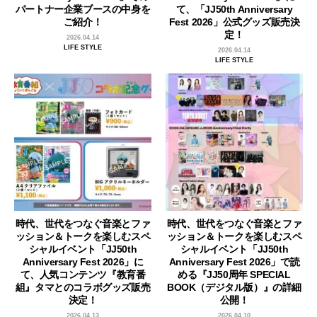
パートナー企業ブースの中身を
て、「JJ50th Anniversary
ご紹介！
Fest 2026」公式グッズ販売決
定！
2026.04.14
LIFE STYLE
2026.04.14
LIFE STYLE
時代、世代をつなぐ音楽とファ
時代、世代をつなぐ音楽とファ
ッション＆トークを楽しむスペ
ッション＆トークを楽しむスペ
シャルイベント「JJ50th
シャルイベント「JJ50th
Anniversary Fest 2026」に
Anniversary Fest 2026」で読
て、人気コンテンツ『教育番
める『JJ50周年 SPECIAL
組』タマとのコラボグッズ販売
BOOK（デジタル版）』の詳細
決定！
公開！
2026.04.13
2026.04.10