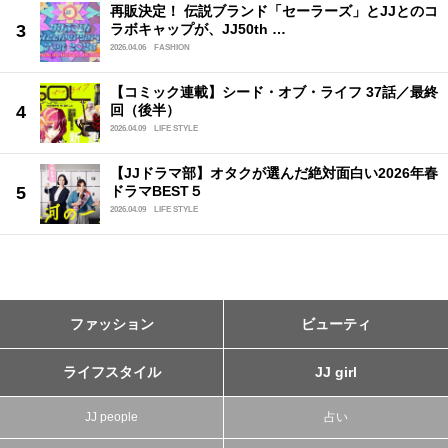
再販決定！ 伝説ブランド「セーラーズ」とJJとのコ
ラボキャップが、JJ50th …
2026.04.06
FASHION
【コミック連載】シード・オブ・ライフ 37話／最終
回（後半）
2026.04.09
LIFE STYLE
【JJドラマ部】オタクが選んだ絶対面白い2026年春
ドラマBEST５
2026.04.09
LIFE STYLE
ファッション
ビューティ
ライフスタイル
JJ girl
JJ people
占い