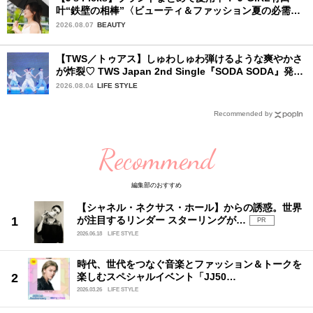
叶“鉄壁の相棒”〈ビューティ＆ファッション夏の必需
品〉
2026.08.07
BEAUTY
【TWS／トゥアス】しゅわしゅわ弾けるような爽やかさ
が炸裂♡ TWS Japan 2nd Single『SODA SODA』発売
記念SPECIAL SHOWCASEを詳細レポ
2026.08.04
LIFE STYLE
Recommended by
Recommend
編集部のおすすめ
【シャネル・ネクサス・ホール】からの誘惑。世界
が注目するリンダー スターリングが…
PR
2026.06.18
LIFE STYLE
時代、世代をつなぐ音楽とファッション＆トークを
楽しむスペシャルイベント「JJ50…
2026.03.26
LIFE STYLE