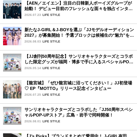
【AEN／エイエン】注目の日韓新人ボーイズグループが
始動！ デビュー目前のフレッシュな面々を独占インタビ
ュー。7人の魅力に迫ります♪
2026.07.23
LIFE STYLE
新たなJ-GIRL＆J-BOYを選ぶ「JJモデルオーディション
2027」が募集開始！ 予選ブロックは候補生の“魅力”を重
視した「新システム」に変わります
2026.08.03
LIFE STYLE
【JJ創刊50周年記念】サンリオキャラクターズとコラボ
した限定グッズが福岡・博多で手に入るスペシャルPOP-
UPストア！
2026.05.14
LIFE STYLE
【龍宮城】「ぜひ龍宮城に沼ってください！」JJ初登場
♡ EP『MOTTO』リリース記念インタビュー
2026.07.25
LIFE STYLE
サンリオキャラクターズとコラボした「JJ50周年スペシ
ャルPOP-UPストア」広島・岩手で同時開催！
2026.08.01
LIFE STYLE
【J’s Picks】ブランドまとめて愛用中！ J-GIRL有田