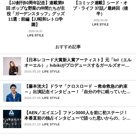
【JJ創刊50周年記念】連載第9
【コミック連載】シード・オ
回 ポップな野菜の仲間たちが主
ブ・ライフ 37話／最終回（後
役「ガーデンスタッフ」グッズ
半）
11選：前編【JJ昭和レトロ学
2026.04.09
園】
LIFE STYLE
2026.04.01
LIFE STYLE
おすすめ記事
【日本レコード大賞新人賞アーティスト】元「lol（エル
オーエル）」hibikiがプロデュースするガールズオーデ
ィションが始動！ 応募は5月31日（日）まで
2026.05.20
LIFE STYLE
【藤本洸大】ドラマ「クロスロード ～救命救急の約束
～」出演記念インタビュー！「自分の中に眠っていた熱
を思い出させてもらった作品です」
2026.07.09
LIFE STYLE
【AEN／エイエン】ファン3000人を前に初ステージ！
本番直前の独占インタビューで語った思いからの、ショ
ーケース完全レポート！
2026.07.23
LIFE STYLE