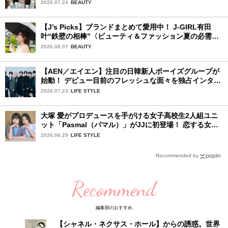
ン夏の必需品〉
2026.07.24
BEAUTY
【J’s Picks】ブランドまとめて愛用中！ J-GIRL有田
叶“鉄壁の相棒”〈ビューティ＆ファッション夏の必需
品〉
2026.08.07
BEAUTY
【AEN／エイエン】注目の日韓新人ボーイズグループが
始動！ デビュー目前のフレッシュな面々を独占インタビ
ュー。7人の魅力に迫ります♪
2026.07.23
LIFE STYLE
大塚 愛がプロデュースを手がける女子高校生2人組ユニ
ット「Pasmal（パマル）」がJJに初登場！ 恋する女の
コのキュンキュンする感情を歌った最新曲「BULL」を
2026.06.29
LIFE STYLE
チェック♪
Recommended by
Recommend
編集部のおすすめ
【シャネル・ネクサス・ホール】からの誘惑。世界