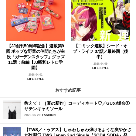
【JJ創刊50周年記念】連載第9
【コミック連載】シード・オ
回 ポップな野菜の仲間たちが主
ブ・ライフ 37話／最終回（後
役「ガーデンスタッフ」グッズ
半）
11選：前編【JJ昭和レトロ学
2026.04.09
園】
LIFE STYLE
2026.04.01
LIFE STYLE
おすすめ記事
教えて！ ［夏の新作］コーディネート♡／GUの場合①
サテンキャミソール
2026.06.29
FASHION
【TWS／トゥアス】しゅわしゅわ弾けるような爽やかさ
が炸裂♡ TWS Japan 2nd Single『SODA SODA』発売