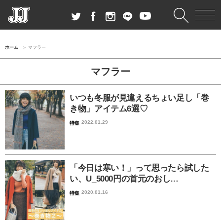
ホーム
マフラー
マフラー
いつも冬服が見違えるちょい足し「巻
き物」アイテム6選♡
2022.01.29
特集
「今日は寒い！」って思ったら試した
い、U_5000円の首元のおし…
2020.01.16
特集