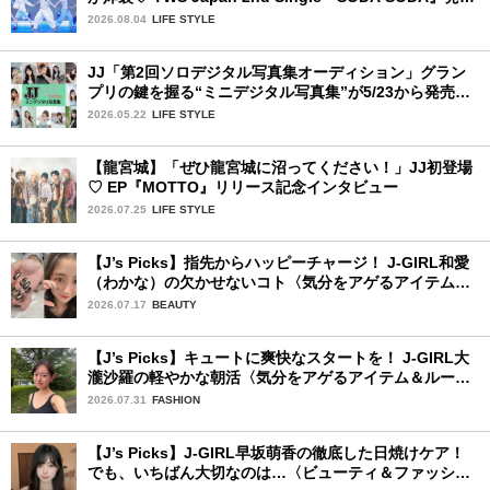
記念SPECIAL SHOWCASEを詳細レポ
2026.08.04
LIFE STYLE
JJ「第2回ソロデジタル写真集オーディション」グラン
プリの鍵を握る“ミニデジタル写真集”が5/23から発売！
ファイナリストの個性あふれる18冊
2026.05.22
LIFE STYLE
【龍宮城】「ぜひ龍宮城に沼ってください！」JJ初登場
♡ EP『MOTTO』リリース記念インタビュー
2026.07.25
LIFE STYLE
【J’s Picks】指先からハッピーチャージ！ J-GIRL和愛
（わかな）の欠かせないコト〈気分をアゲるアイテム＆
ルーティーン〉
2026.07.17
BEAUTY
【J’s Picks】キュートに爽快なスタートを！ J-GIRL大
瀧沙羅の軽やかな朝活〈気分をアゲるアイテム＆ルーテ
ィーン〉
2026.07.31
FASHION
【J’s Picks】J-GIRL早坂萌香の徹底した日焼けケア！
でも、いちばん大切なのは…〈ビューティ＆ファッショ