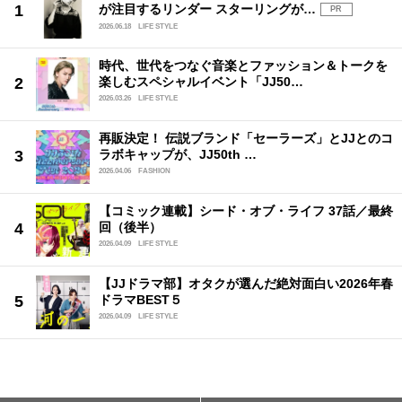
が注目するリンダー スターリングが…
PR
2026.06.18
LIFE STYLE
時代、世代をつなぐ音楽とファッション＆トークを
楽しむスペシャルイベント「JJ50…
2026.03.26
LIFE STYLE
再販決定！ 伝説ブランド「セーラーズ」とJJとのコ
ラボキャップが、JJ50th …
2026.04.06
FASHION
【コミック連載】シード・オブ・ライフ 37話／最終
回（後半）
2026.04.09
LIFE STYLE
【JJドラマ部】オタクが選んだ絶対面白い2026年春
ドラマBEST５
2026.04.09
LIFE STYLE