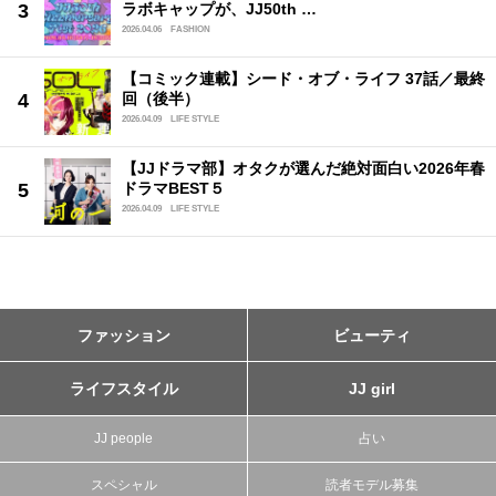
ラボキャップが、JJ50th …
2026.04.06
FASHION
【コミック連載】シード・オブ・ライフ 37話／最終
回（後半）
2026.04.09
LIFE STYLE
【JJドラマ部】オタクが選んだ絶対面白い2026年春
ドラマBEST５
2026.04.09
LIFE STYLE
ファッション
ビューティ
ライフスタイル
JJ girl
JJ people
占い
スペシャル
読者モデル募集