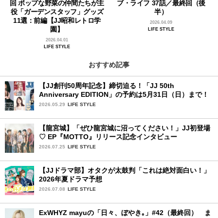
回 ポップな野菜の仲間たちが主
ブ・ライフ 37話／最終回（後
役「ガーデンスタッフ」グッズ
半）
11選：前編【JJ昭和レトロ学
2026.04.09
園】
LIFE STYLE
2026.04.01
LIFE STYLE
おすすめ記事
【JJ創刊50周年記念】締切迫る！「JJ 50th
Anniversary EDITION」の予約は5月31日（日）まで！
2026.05.29
LIFE STYLE
【龍宮城】「ぜひ龍宮城に沼ってください！」JJ初登場
♡ EP『MOTTO』リリース記念インタビュー
2026.07.25
LIFE STYLE
【JJドラマ部】オタクが太鼓判「これは絶対面白い！」
2026年夏ドラマ予想
2026.07.08
LIFE STYLE
ExWHYZ mayuの「日々、ぼやき｡」#42（最終回） ま