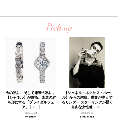
Pick up
今の私に、そして未来の私に。
【シャネル・ネクサス・ホー
【シャネル】が贈る、永遠の絆
ル】からの誘惑。世界が注目す
を形にする「ブライダルフェ
るリンダー スターリングが描く
ア」
自由な女性像
PR
PR
2026.07.24
2026.06.18
FASHION
LIFE STYLE