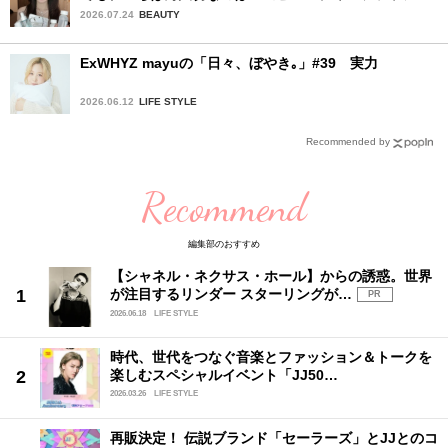
ン夏の必需品〉
2026.07.24
BEAUTY
ExWHYZ mayuの「日々、ぼやき｡」#39 実力
2026.06.12
LIFE STYLE
Recommended by
Recommend
編集部のおすすめ
【シャネル・ネクサス・ホール】からの誘惑。世界
が注目するリンダー スターリングが…
PR
2026.06.18
LIFE STYLE
時代、世代をつなぐ音楽とファッション＆トークを
楽しむスペシャルイベント「JJ50…
2026.03.26
LIFE STYLE
再販決定！ 伝説ブランド「セーラーズ」とJJとのコ