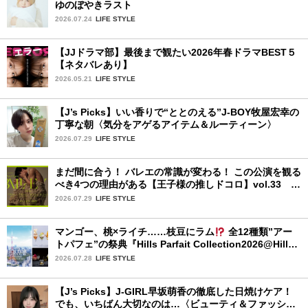
ゆのぼやきラスト
2026.07.24
LIFE STYLE
【JJドラマ部】最後まで観たい2026年春ドラマBEST５
【ネタバレあり】
2026.05.21
LIFE STYLE
【J’s Picks】いい香りで“ととのえる”J-BOY牧屋宏幸の
丁寧な朝〈気分をアゲるアイテム＆ルーティーン〉
2026.07.29
LIFE STYLE
まだ間に合う！ バレエの常識が変わる！ この公演を観る
べき4つの理由がある【王子様の推しドコロ】vol.33
POLA presents BALLET TheNewClassic 2026
2026.07.29
LIFE STYLE
マンゴー、桃×ライチ……枝豆にラム
全12種類”アー
トパフェ”の祭典『Hills Parfait Collection2026@Hills
House』
2026.07.28
LIFE STYLE
【J’s Picks】J-GIRL早坂萌香の徹底した日焼けケア！
でも、いちばん大切なのは…〈ビューティ＆ファッショ