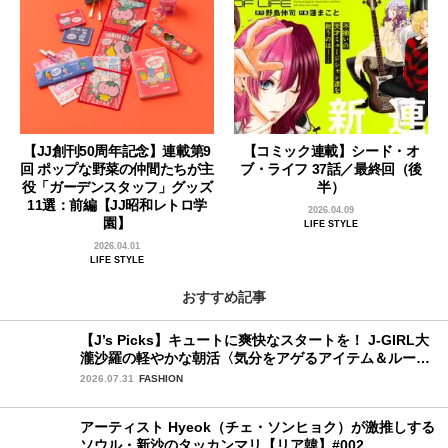
【JJ創刊50周年記念】連載第9
【コミック連載】シード・オ
回 ポップな野菜の仲間たちが主
ブ・ライフ 37話／最終回（後
役「ガーデンスタッフ」グッズ
半）
11選：前編【JJ昭和レトロ学
2026.04.09
園】
LIFE STYLE
2026.04.01
LIFE STYLE
おすすめ記事
【J’s Picks】キュートに爽快なスタートを！ J-GIRL大
瀧沙羅の軽やかな朝活〈気分をアゲるアイテム＆ルーテ
ィーン〉
2026.07.31
FASHION
アーティスト Hyeok（チェ・ソンヒョク）が激推しする
ソウル・新沙のタッカンマリ【リア韓】#002