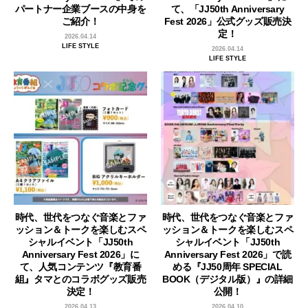
パートナー企業ブースの中身を
て、「JJ50th Anniversary
ご紹介！
Fest 2026」公式グッズ販売決
定！
2026.04.14
LIFE STYLE
2026.04.14
LIFE STYLE
時代、世代をつなぐ音楽とファ
時代、世代をつなぐ音楽とファ
ッション＆トークを楽しむスペ
ッション＆トークを楽しむスペ
シャルイベント「JJ50th
シャルイベント「JJ50th
Anniversary Fest 2026」に
Anniversary Fest 2026」で読
て、人気コンテンツ『教育番
める『JJ50周年 SPECIAL
組』タマとのコラボグッズ販売
BOOK（デジタル版）』の詳細
決定！
公開！
2026.04.13
2026.04.10