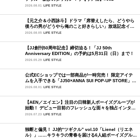
2026.08.01
LIFE STYLE
【元之介＆小西詠斗】ドラマ「席替えしたら、どうやら
後ろの男がどうやら俺のこと好きらしい」放送記念イン
タビュー♡ 「自然と詠斗くんが可愛く見えたんです」
2026.08.05
LIFE STYLE
【JJ創刊50周年記念】締切迫る！「JJ 50th
Anniversary EDITION」の予約は5月31日（日）まで！
2026.05.29
LIFE STYLE
公式ECショップでは一部商品が一時完売！ 限定アイテ
ムを入手できる「JJ50×ANNA SUI POP-UP STORE」が
広島で開催決定
2026.08.01
LIFE STYLE
【AEN／エイエン】注目の日韓新人ボーイズグループが
始動！ デビュー目前のフレッシュな面々を独占インタビ
ュー。7人の魅力に迫ります♪
2026.07.23
LIFE STYLE
独断と偏見！ JJ的“ツギクル” vol.10「Lienel（リエネ
ル）」……キラキラの青春を届ける6人組ボーイズグルー