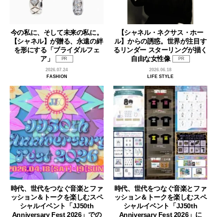
今の私に、そして未来の私に。
【シャネル・ネクサス・ホー
【シャネル】が贈る、永遠の絆
ル】からの誘惑。世界が注目す
を形にする「ブライダルフェ
るリンダー スターリングが描く
ア」
自由な女性像
PR
PR
2026.07.24
2026.06.18
FASHION
LIFE STYLE
時代、世代をつなぐ音楽とファ
時代、世代をつなぐ音楽とファ
ッション＆トークを楽しむスペ
ッション＆トークを楽しむスペ
シャルイベント「JJ50th
シャルイベント「JJ50th
Anniversary Fest 2026」での
Anniversary Fest 2026」に