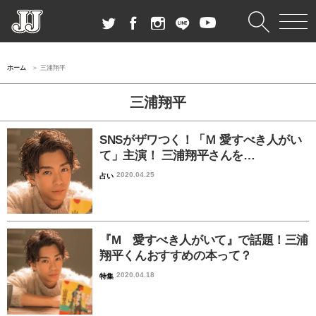
ホーム
三浦翔平
三浦翔平
SNSがザワつく！「Ｍ 愛すべき人がい
て」主演！ 三浦翔平さんを…
2020.04.25
占い
『M 愛すべき人がいて』で話題！三浦
翔平くんおすすめの本って？
2020.04.18
特集