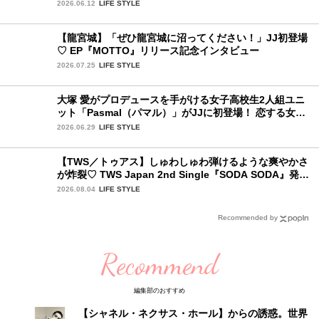
プ
2026.06.12
LIFE STYLE
【龍宮城】「ぜひ龍宮城に沼ってください！」JJ初登場
♡ EP『MOTTO』リリース記念インタビュー
2026.07.25
LIFE STYLE
大塚 愛がプロデュースを手がける女子高校生2人組ユニ
ット「Pasmal（パマル）」がJJに初登場！ 恋する女の
コのキュンキュンする感情を歌った最新曲「BULL」を
2026.06.29
LIFE STYLE
チェック♪
【TWS／トゥアス】しゅわしゅわ弾けるような爽やかさ
が炸裂♡ TWS Japan 2nd Single『SODA SODA』発売
記念SPECIAL SHOWCASEを詳細レポ
2026.08.04
LIFE STYLE
Recommended by
Recommend
編集部のおすすめ
【シャネル・ネクサス・ホール】からの誘惑。世界