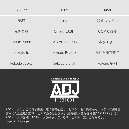
STORY
HERS
Mart
美ST
bis
和食スタイル
女性自身
SmartFLASH
COMIC熱帯
comic Pureri
マンガ コミソル
本がすき。
kokode.jp
kokode Beauty
女性自身百貨店
kokode books
kokode digital
kokode GIFT
ABJマークは、この電子書店・電子書籍配信サービスが、著作権者からコンテンツ使用許
諾を得た正規版配信サービスであることを示す登録商標（登録番号 第6091713号）です。
ABJマークの詳細、ABJマークを掲示しているサービスの一覧はこちらです。
https://aebs.or.jp/