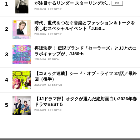
が注目するリンダー スターリングが…
PR
2026.06.18
LIFE STYLE
時代、世代をつなぐ音楽とファッション＆トークを
楽しむスペシャルイベント「JJ50…
2026.03.26
LIFE STYLE
再販決定！ 伝説ブランド「セーラーズ」とJJとのコ
ラボキャップが、JJ50th …
2026.04.06
FASHION
【コミック連載】シード・オブ・ライフ 37話／最終
回（後半）
2026.04.09
LIFE STYLE
【JJドラマ部】オタクが選んだ絶対面白い2026年春
ドラマBEST５
2026.04.09
LIFE STYLE