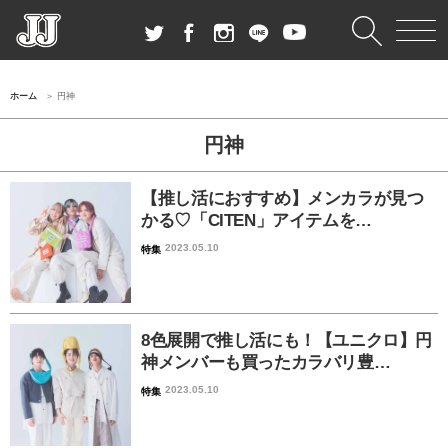
ホーム
円神
円神
【推し活におすすめ】メンカラが見つ
かる♡「CITEN」アイテムを…
2023.05.10
特集
8色展開で推し活にも！【ユニクロ】円
神メンバーも買ったカラバリ豊…
2023.05.10
特集