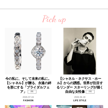
Pick up
今の私に、そして未来の私に。
【シャネル・ネクサス・ホー
【シャネル】が贈る、永遠の絆
ル】からの誘惑。世界が注目す
を形にする「ブライダルフェ
るリンダー スターリングが描く
ア」
自由な女性像
PR
PR
2026.07.24
2026.06.18
FASHION
LIFE STYLE