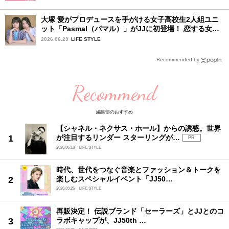
大塚 愛がプロデュースを手がける女子高校生2人組ユニ
ット「Pasmal（パマル）」がJJに初登場！ 恋する女の
コのキュンキュンする感情を歌った最新曲「BULL」を
2026.06.29
LIFE STYLE
チェック♪
Recommended by
Recommend
編集部のおすすめ
【シャネル・ネクサス・ホール】からの誘惑。世界
が注目するリンダー スターリングが…
PR
2026.06.18
LIFE STYLE
時代、世代をつなぐ音楽とファッション＆トークを
楽しむスペシャルイベント「JJ50…
2026.03.26
LIFE STYLE
再販決定！ 伝説ブランド「セーラーズ」とJJとのコ
ラボキャップが、JJ50th …