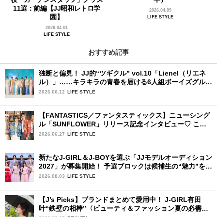
11選：前編【JJ昭和レトロ学
2026.04.09
園】
LIFE STYLE
2026.04.01
LIFE STYLE
おすすめ記事
独断と偏見！ JJ的“ツギクル” vol.10「Lienel（リエネ
ル）」……キラキラの青春を届ける6人組ボーイズグルー
プ
2026.06.12
LIFE STYLE
【FANTASTICS／ファンタスティックス】ニューシング
ル「SUNFLOWER」リリース記念インタビュー♡ この
夏楽しみにしていることは？
2026.06.27
LIFE STYLE
新たなJ-GIRL＆J-BOYを選ぶ「JJモデルオーディション
2027」が募集開始！ 予選ブロックは候補生の“魅力”を重
視した「新システム」に変わります
2026.08.03
LIFE STYLE
【J’s Picks】ブランドまとめて愛用中！ J-GIRL有田
叶“鉄壁の相棒”〈ビューティ＆ファッション夏の必需
品〉