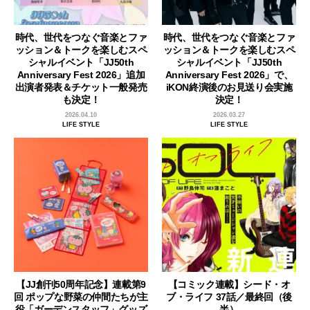
時代、世代をつなぐ音楽とファ
時代、世代をつなぐ音楽とファ
ッション＆トークを楽しむスペ
ッション＆トークを楽しむスペ
シャルイベント「JJ50th
シャルイベント「JJ50th
Anniversary Fest 2026」追加
Anniversary Fest 2026」で、
出演者発表＆チケット一般発売
iKON終演後のお見送り会実施
も決定！
決定！
2026.04.10
2026.03.27
LIFE STYLE
LIFE STYLE
【JJ創刊50周年記念】連載第9
【コミック連載】シード・オ
回 ポップな野菜の仲間たちが主
ブ・ライフ 37話／最終回（後
役「ガーデンスタッフ」グッズ
半）