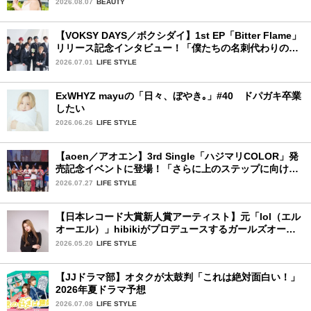
2026.08.07
BEAUTY
【VOKSY DAYS／ボクシダイ】1st EP「Bitter Flame」
リリース記念インタビュー！「僕たちの名刺代わりのよ
うなアルバム」
2026.07.01
LIFE STYLE
ExWHYZ mayuの「日々、ぼやき｡」#40 ドパガキ卒業
したい
2026.06.26
LIFE STYLE
【aoen／アオエン】3rd Single「ハジマリCOLOR」発
売記念イベントに登場！「さらに上のステップに向けた
新たなハジマリになるように」と爽やかな笑顔で意気込
2026.07.27
LIFE STYLE
みを！
【日本レコード大賞新人賞アーティスト】元「lol（エル
オーエル）」hibikiがプロデュースするガールズオーデ
ィションが始動！ 応募は5月31日（日）まで
2026.05.20
LIFE STYLE
【JJドラマ部】オタクが太鼓判「これは絶対面白い！」
2026年夏ドラマ予想
2026.07.08
LIFE STYLE