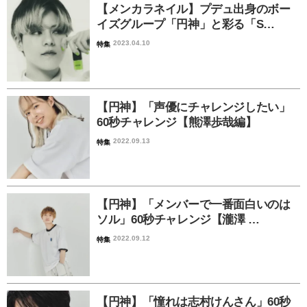
【メンカラネイル】プデュ出身のボー
イズグループ「円神」と彩る「S…
2023.04.10
特集
【円神】「声優にチャレンジしたい」
60秒チャレンジ【熊澤歩哉編】
2022.09.13
特集
【円神】「メンバーで一番面白いのは
ソル」60秒チャレンジ【瀧澤 …
2022.09.12
特集
【円神】「憧れは志村けんさん」60秒