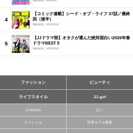
2026.04.06
FASHION
【コミック連載】シード・オブ・ライフ 37話／最終
回（後半）
2026.04.09
LIFE STYLE
【JJドラマ部】オタクが選んだ絶対面白い2026年春
ドラマBEST５
2026.04.09
LIFE STYLE
ファッション
ビューティ
ライフスタイル
JJ girl
JJ people
占い
スペシャル
読者モデル募集