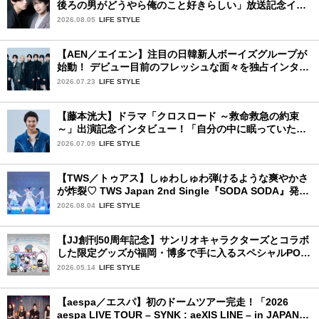
後ろの男がどうやら俺のこと好きらしい」放送記念イン
タビュー♡ 「自然と詠斗くんが可愛く見えたんです」
2026.08.05
LIFE STYLE
【AEN／エイエン】注目の日韓新人ボーイズグループが
始動！ デビュー目前のフレッシュな面々を独占インタビ
ュー。7人の魅力に迫ります♪
2026.07.23
LIFE STYLE
【藤本洸大】ドラマ「クロスロード ～救命救急の約束
～」出演記念インタビュー！「自分の中に眠っていた熱
を思い出させてもらった作品です」
2026.07.09
LIFE STYLE
【TWS／トゥアス】しゅわしゅわ弾けるような爽やかさ
が炸裂♡ TWS Japan 2nd Single『SODA SODA』発売
記念SPECIAL SHOWCASEを詳細レポ
2026.08.04
LIFE STYLE
【JJ創刊50周年記念】サンリオキャラクターズとコラボ
した限定グッズが福岡・博多で手に入るスペシャルPOP-
UPストア！
2026.05.14
LIFE STYLE
【aespa／エスパ】初のドームツアー完走！「2026
aespa LIVE TOUR – SYNK : aeXIS LINE – in JAPAN