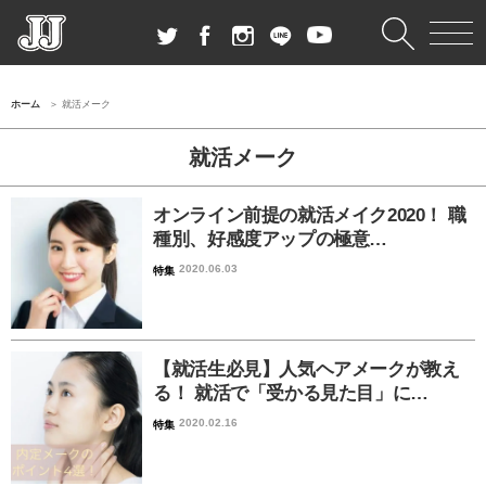
ホーム
就活メーク
就活メーク
オンライン前提の就活メイク2020！ 職
種別、好感度アップの極意…
2020.06.03
特集
【就活生必見】人気ヘアメークが教え
る！ 就活で「受かる見た目」に…
2020.02.16
特集