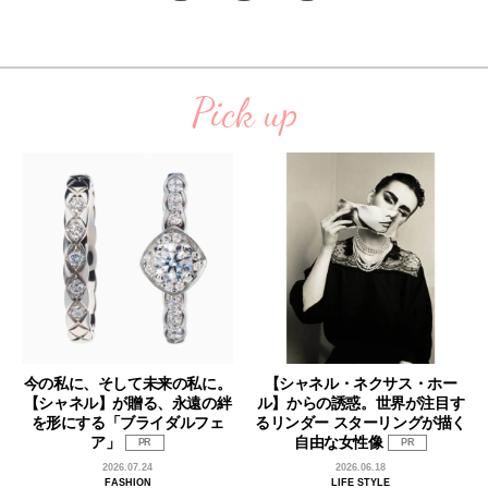
Pick up
今の私に、そして未来の私に。
【シャネル・ネクサス・ホー
【シャネル】が贈る、永遠の絆
ル】からの誘惑。世界が注目す
を形にする「ブライダルフェ
るリンダー スターリングが描く
ア」
自由な女性像
PR
PR
2026.07.24
2026.06.18
FASHION
LIFE STYLE