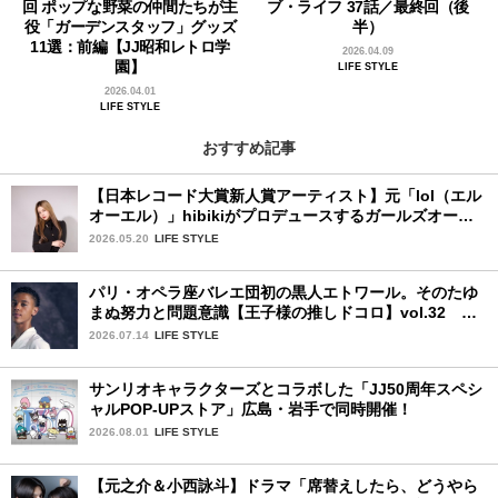
回 ポップな野菜の仲間たちが主
ブ・ライフ 37話／最終回（後
役「ガーデンスタッフ」グッズ
半）
11選：前編【JJ昭和レトロ学
2026.04.09
園】
LIFE STYLE
2026.04.01
LIFE STYLE
おすすめ記事
【日本レコード大賞新人賞アーティスト】元「lol（エル
オーエル）」hibikiがプロデュースするガールズオーデ
ィションが始動！ 応募は5月31日（日）まで
2026.05.20
LIFE STYLE
パリ・オペラ座バレエ団初の黒人エトワール。そのたゆ
まぬ努力と問題意識【王子様の推しドコロ】vol.32 ギ
ヨーム・ディオップさん
2026.07.14
LIFE STYLE
サンリオキャラクターズとコラボした「JJ50周年スペシ
ャルPOP-UPストア」広島・岩手で同時開催！
2026.08.01
LIFE STYLE
【元之介＆小西詠斗】ドラマ「席替えしたら、どうやら