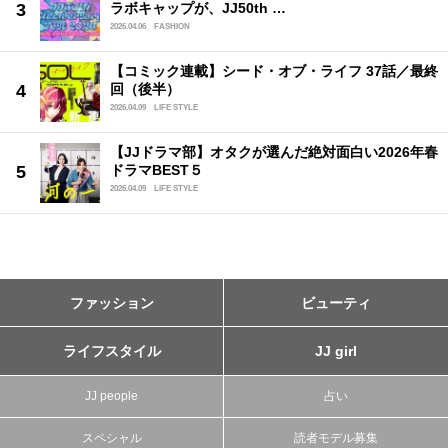
ラボキャップが、JJ50th …
2026.04.06
FASHION
【コミック連載】シード・オブ・ライフ 37話／最終
回（後半）
2026.04.09
LIFE STYLE
【JJドラマ部】オタクが選んだ絶対面白い2026年春
ドラマBEST５
2026.04.09
LIFE STYLE
ファッション
ビューティ
ライフスタイル
JJ girl
JJ people
占い
スペシャル
読者モデル募集