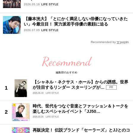
[SPECIAL EDITION DOME TOUR] 」東京ドーム公演2
2026.05.18
LIFE STYLE
日目を詳細レポート【前編】
【藤本洸大】「とにかく満足しない俳優になっていきた
い」今最注目！ 実力派若手俳優の素顔に迫る
2026.07.09
LIFE STYLE
Recommended by
Recommend
編集部のおすすめ
【シャネル・ネクサス・ホール】からの誘惑。世界
が注目するリンダー スターリングが…
PR
2026.06.18
LIFE STYLE
時代、世代をつなぐ音楽とファッション＆トークを
楽しむスペシャルイベント「JJ50…
2026.03.26
LIFE STYLE
再販決定！ 伝説ブランド「セーラーズ」とJJとのコ