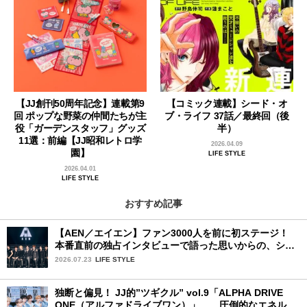
【JJ創刊50周年記念】連載第9
【コミック連載】シード・オ
回 ポップな野菜の仲間たちが主
ブ・ライフ 37話／最終回（後
役「ガーデンスタッフ」グッズ
半）
11選：前編【JJ昭和レトロ学
2026.04.09
園】
LIFE STYLE
2026.04.01
LIFE STYLE
おすすめ記事
【AEN／エイエン】ファン3000人を前に初ステージ！
本番直前の独占インタビューで語った思いからの、ショ
ーケース完全レポート！
2026.07.23
LIFE STYLE
独断と偏見！ JJ的”ツギクル” vol.9「ALPHA DRIVE
ONE（アルファドライブワン）」……圧倒的なエネルギ