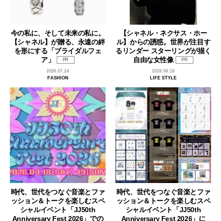
今の私に、そして未来の私に。
【シャネル・ネクサス・ホー
【シャネル】が贈る、永遠の絆
ル】からの誘惑。世界が注目す
を形にする「ブライダルフェ
るリンダー スターリングが描く
ア」
自由な女性像
PR
PR
2026.07.24
2026.06.18
FASHION
LIFE STYLE
時代、世代をつなぐ音楽とファ
時代、世代をつなぐ音楽とファ
ッション＆トークを楽しむスペ
ッション＆トークを楽しむスペ
シャルイベント「JJ50th
シャルイベント「JJ50th
Anniversary Fest 2026」での
Anniversary Fest 2026」に