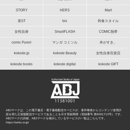
STORY
HERS
Mart
美ST
bis
和食スタイル
女性自身
SmartFLASH
COMIC熱帯
comic Pureri
マンガ コミソル
本がすき。
kokode.jp
kokode Beauty
女性自身百貨店
kokode books
kokode digital
kokode GIFT
ABJマークは、この電子書店・電子書籍配信サービスが、著作権者からコンテンツ使用許
諾を得た正規版配信サービスであることを示す登録商標（登録番号 第6091713号）です。
ABJマークの詳細、ABJマークを掲示しているサービスの一覧はこちらです。
https://aebs.or.jp/