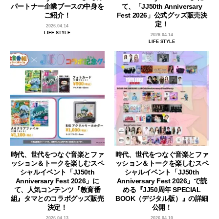
パートナー企業ブースの中身を
て、「JJ50th Anniversary
ご紹介！
Fest 2026」公式グッズ販売決
定！
2026.04.14
LIFE STYLE
2026.04.14
LIFE STYLE
時代、世代をつなぐ音楽とファ
時代、世代をつなぐ音楽とファ
ッション＆トークを楽しむスペ
ッション＆トークを楽しむスペ
シャルイベント「JJ50th
シャルイベント「JJ50th
Anniversary Fest 2026」に
Anniversary Fest 2026」で読
て、人気コンテンツ『教育番
める『JJ50周年 SPECIAL
組』タマとのコラボグッズ販売
BOOK（デジタル版）』の詳細
決定！
公開！
2026.04.13
2026.04.10