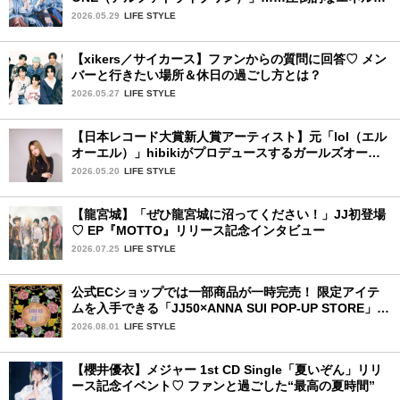
ーで時代を駆け抜ける新世代
2026.05.29
LIFE STYLE
【xikers／サイカース】ファンからの質問に回答♡ メン
バーと行きたい場所＆休日の過ごし方とは？
2026.05.27
LIFE STYLE
【日本レコード大賞新人賞アーティスト】元「lol（エル
オーエル）」hibikiがプロデュースするガールズオーデ
ィションが始動！ 応募は5月31日（日）まで
2026.05.20
LIFE STYLE
【龍宮城】「ぜひ龍宮城に沼ってください！」JJ初登場
♡ EP『MOTTO』リリース記念インタビュー
2026.07.25
LIFE STYLE
公式ECショップでは一部商品が一時完売！ 限定アイテ
ムを入手できる「JJ50×ANNA SUI POP-UP STORE」が
広島で開催決定
2026.08.01
LIFE STYLE
【櫻井優衣】メジャー 1st CD Single「夏いぞん」リリ
ース記念イベント♡ ファンと過ごした“最高の夏時間”