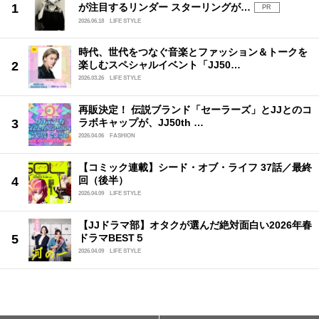
が注目するリンダー スターリングが…
PR
2026.06.18
LIFE STYLE
時代、世代をつなぐ音楽とファッション＆トークを
楽しむスペシャルイベント「JJ50…
2026.03.26
LIFE STYLE
再販決定！ 伝説ブランド「セーラーズ」とJJとのコ
ラボキャップが、JJ50th …
2026.04.06
FASHION
【コミック連載】シード・オブ・ライフ 37話／最終
回（後半）
2026.04.09
LIFE STYLE
【JJドラマ部】オタクが選んだ絶対面白い2026年春
ドラマBEST５
2026.04.09
LIFE STYLE