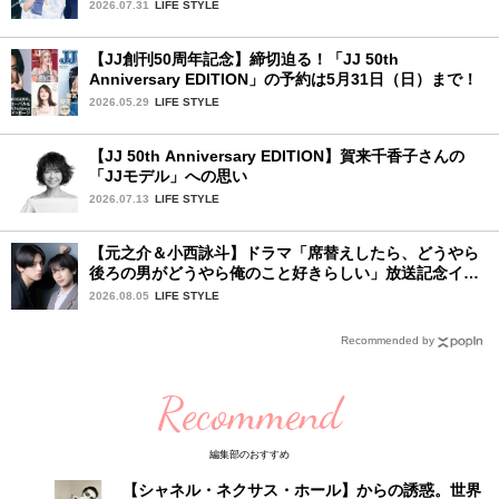
2026.07.31
LIFE STYLE
【JJ創刊50周年記念】締切迫る！「JJ 50th
Anniversary EDITION」の予約は5月31日（日）まで！
2026.05.29
LIFE STYLE
【JJ 50th Anniversary EDITION】賀来千香子さんの
「JJモデル」への思い
2026.07.13
LIFE STYLE
【元之介＆小西詠斗】ドラマ「席替えしたら、どうやら
後ろの男がどうやら俺のこと好きらしい」放送記念イン
タビュー♡ 「自然と詠斗くんが可愛く見えたんです」
2026.08.05
LIFE STYLE
Recommended by
Recommend
編集部のおすすめ
【シャネル・ネクサス・ホール】からの誘惑。世界