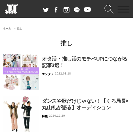
ホーム
推し
推し
オタ活・推し活のモチベUPにつながる
記事3選！
2022.03.18
エンタメ
ダンスや歌だけじゃない！【くろ局長×
丸山礼が語る】オーディション…
2020.12.29
特集