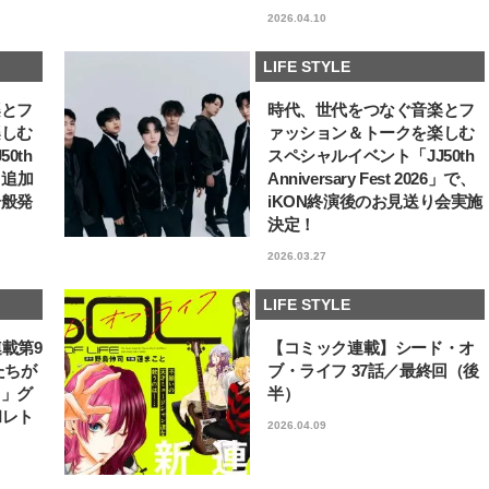
2026.04.10
LIFE STYLE
楽とフ
時代、世代をつなぐ音楽とフ
楽しむ
ァッション＆トークを楽しむ
0th
スペシャルイベント「JJ50th
6」追加
Anniversary Fest 2026」で、
一般発
iKON終演後のお見送り会実施
決定！
2026.03.27
LIFE STYLE
連載第9
【コミック連載】シード・オ
たちが
ブ・ライフ 37話／最終回（後
フ」グ
半）
和レト
2026.04.09