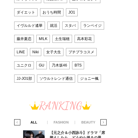
ダイエット
おうち時間
JO1
イヴルルド遙華
就活
スタバ
ランペイジ
藤井夏恋
M!LK
土生瑞穂
高本彩花
LINE
Niki
女子大生
プチプラコスメ
ユニクロ
GU
乃木坂46
BTS
JJ-JO1部
ソウルトレンド通信
ジョニー楓
RANKING
IFE STYLE
ALL
FASHION
BEAUTY
LIFE STYLE
ラマ「席
【元之介＆小西詠斗】ドラマ「席
ろの男が
替えしたら、どうやら後ろの男が