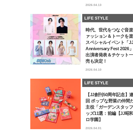
2026.04.13
LIFE STYLE
時代、世代をつなぐ音
ァッション＆トークを
スペシャルイベント「JJ5
Anniversary Fest 202
出演者発表＆チケット
売も決定！
2026.04.10
LIFE STYLE
【JJ創刊50周年記念】
回 ポップな野菜の仲間
主役「ガーデンスタッ
ッズ11選：前編【JJ昭
ロ学園】
2026.04.01