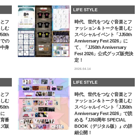
人気急上昇中！ 韓流コスメブラン
アーティスト Hyeok（
LIFE STYLE
ド23社が集まる「2025グローバ
ヒョク）が激推しするソ
ルショールーム渋谷ポップアッ
沙のタッカンマリ【リア韓
2025.09.11
2026.08.01
楽とフ
時代、世代をつなぐ音楽とフ
プ」が開催
BEAUTY
LIFE STYLE
楽しむ
ァッション＆トークを楽しむ
0th
スペシャルイベント「JJ50th
6」での
Anniversary Fest 2026」に
の中身
て、「JJ50th Anniversary
Fest 2026」公式グッズ販売決
定！
2026.04.14
LIFE STYLE
楽とフ
時代、世代をつなぐ音楽とフ
楽しむ
ァッション＆トークを楽しむ
0th
スペシャルイベント「JJ50th
6」に
Anniversary Fest 2026」で読
教育番
める『JJ50周年 SPECIAL
ッズ販
BOOK（デジタル版）』の詳
細公開！