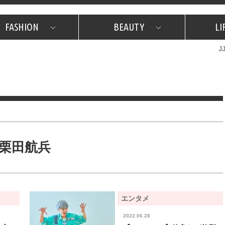
FASHION
BEAUTY
LI
J
美容担当のお気に入り
What's NEW？
占い
韓国
特集
What's NEW？
韓国
SNAP
ザ・ベスト5
特集
ザ・ベスト5
プレゼント
旅
JJグル
JJスタ
フォーチュンサイクル
ネイチャー
栗田航兵
エンタメ
2022.06.28