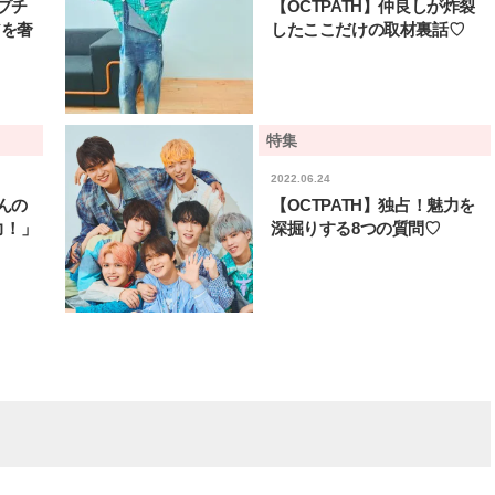
のプチ
【OCTPATH】仲良しが炸裂
アを奢
したここだけの取材裏話♡
特集
2022.06.24
くんの
【OCTPATH】独占！魅力を
力！」
深掘りする8つの質問♡
BEAUTY
L
【J’s Picks】悲しい経験でたどり
【元之介＆小西詠斗】ド
着いた…J-BOY三上龍の手放せな
替えしたら、どうやら後