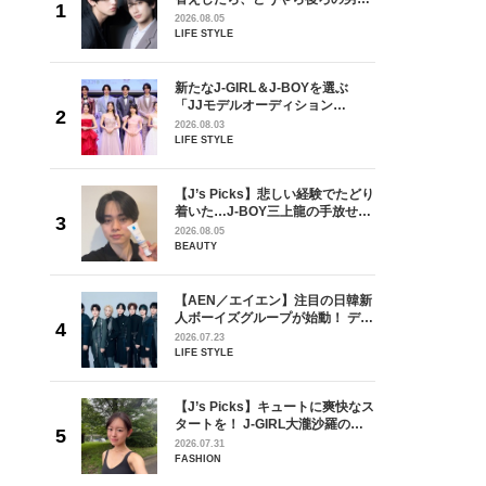
しい」放
どうやら俺のこと好きらしい」放
2026.08.05
自然と詠
送記念インタビュー♡ 「自然と詠
LIFE STYLE
です」
斗くんが可愛く見えたんです」
を選ぶ
新たなJ-GIRL＆J-BOYを選ぶ
ン
「JJモデルオーディション
選ブロッ
2027」が募集開始！ 予選ブロッ
2026.08.03
視した
クは候補生の“魅力”を重視した
LIFE STYLE
ます
「新システム」に変わります
の日韓新
【J’s Picks】悲しい経験でたどり
！ デビ
着いた…J-BOY三上龍の手放せな
面々を独
い“オールインワン”アイテム〈ビ
2026.08.05
魅力に迫
ューティ＆ファッション夏の必需
BEAUTY
品〉
からアメ
【AEN／エイエン】注目の日韓新
ダーを目
人ボーイズグループが始動！ デビ
が好きす
ュー目前のフレッシュな面々を独
2026.07.23
ロ】
占インタビュー。7人の魅力に迫
LIFE STYLE
ります♪
とコラボ
【J’s Picks】キュートに爽快なス
POP-
タートを！ J-GIRL大瀧沙羅の軽
同時開
やかな朝活〈気分をアゲるアイテ
2026.07.31
ム＆ルーティーン〉
FASHION