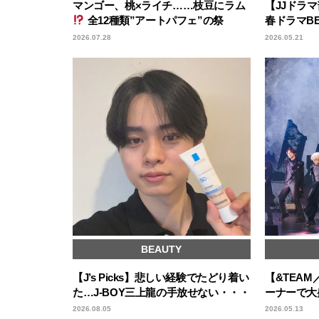
マンゴー、桃×ライチ……枝豆にラム
【JJドラマ
全12種類”アートパフェ”の祭
春ドラマB
典・・・
2026.07.28
2026.05.21
BEAUTY
【J’s Picks】悲しい経験でたどり着い
【&TEA
た…J-BOY三上龍の手放せない・・・
ーナーで大
2026.08.05
2026.05.13