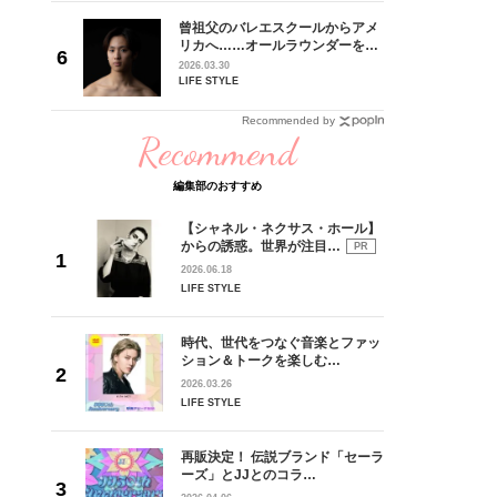
チェ・ソン
曾祖父のバレエスクールからアメ
ウル・新
リカへ……オールラウンダーを目
】#002
指すダンサーは踊ることが好きす
2026.03.30
ぎる【王子様の推しドコロ】
LIFE STYLE
vol.29 三宅啄未さん
Recommended by
Recommend
編集部のおすすめ
【シャネル・ネクサス・ホール】
からの誘惑。世界が注目…
PR
2026.06.18
LIFE STYLE
時代、世代をつなぐ音楽とファッ
ション＆トークを楽しむ…
2026.03.26
LIFE STYLE
再販決定！ 伝説ブランド「セーラ
ーズ」とJJとのコラ…