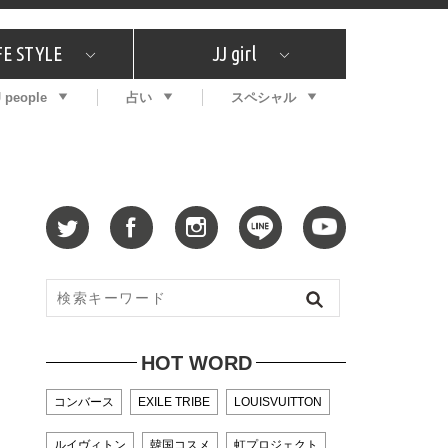
FE STYLE
JJ girl
J people
占い
スペシャル
メガイド
ッフの"それどこの"？
コスメ全部試してみた
エンタメ
プチプラ
What's NEW？
プレゼント
特集
おしゃラン！
プレゼント
恋愛
特集
コラム
インタビュー
サイン占い
毎週更新！ ジョニー楓の12星座占い
最新号
SNSキャンペーン
バックナンバー
HOT WORD
コンバース
EXILE TRIBE
LOUISVUITTON
ルイヴィトン
韓国コスメ
虹プロジェクト