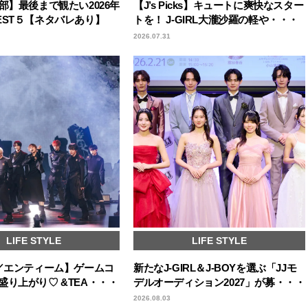
部】最後まで観たい2026年
【J’s Picks】キュートに爽快なスター
EST５【ネタバレあり】
トを！ J-GIRL大瀧沙羅の軽や・・・
2026.07.31
LIFE STYLE
LIFE STYLE
M／エンティーム】ゲームコ
新たなJ-GIRL＆J-BOYを選ぶ「JJモ
盛り上がり♡ &TEA・・・
デルオーディション2027」が募・・・
2026.08.03