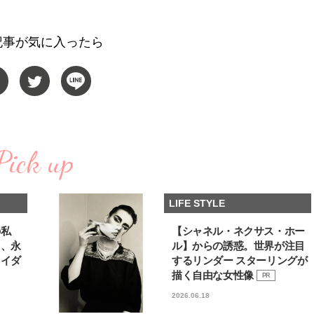
い“オールインワン”アイテム〈ビ
どうやら俺のこと好きら
2026.08.05
2026.08.05
ューティ＆ファッション夏の必需
送記念インタビュー♡ 「
BEAUTY
LIFE STYLE
品〉
斗くんが可愛く見えたん
記事が気に入ったら
【J’s Picks】J-GIRL早坂萌香の
新たなJ-GIRL＆J-BOY
徹底した日焼けケア！ でも、いち
「JJモデルオーディショ
ばん大切なのは…〈ビューティ＆
2027」が募集開始！ 予
2026.07.24
2026.08.03
ファッション夏の必需品〉
クは候補生の“魅力”を重
BEAUTY
LIFE STYLE
「新システム」に変わり
【J’s Picks】J-BOY中田凌多
【AEN／エイエン】注目
は“汗と暑さ”に悩める仕事終わり
人ボーイズグループが始動
もスマートに〈ビューティ＆ファ
ュー目前のフレッシュな
Pick up
2026.07.15
2026.07.23
ッション夏の必需品〉
占インタビュー。7人の
BEAUTY
LIFE STYLE
ります♪
【注目アーティストRainy。っ
曾祖父のバレエスクール
LIFE STYLE
て？】忙しい日でも欠かせない、
リカへ……オールラウン
朝と夜のケアでつくられる透明感
指すダンサーは踊ること
2026.01.30
2026.03.30
ぎる【王子様の推しドコ
BEAUTY
LIFE STYLE
の私
【シャネル・ネクサス・ホー
vol.29 三宅啄未さん
る、永
ル】からの誘惑。世界が注目
ライダ
するリンダー スターリングが
【JJ専属モデルの素顔】ツヤと輝
サンリオキャラクターズ
きを放つ美肌を生み出す松川 星の
した「JJ50周年スペシャル
描く自由な女性像
PR
愛用スキンケア
UPストア」広島・岩手で
2025.12.16
2026.08.01
2026.06.18
催！
BEAUTY
LIFE STYLE