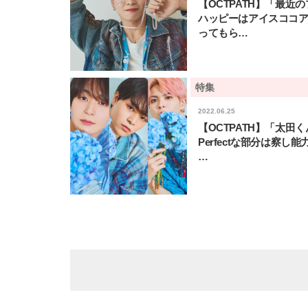
【OCTPATH】「最近
ハッピーはアイスココ
ってもら…
特集
2022.06.25
【OCTPATH】「太田
Perfectな部分は察し能
…