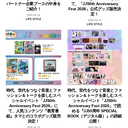
パートナー企業ブースの中身を
て、「JJ50th Anniversary
ご紹介！
Fest 2026」公式グッズ販売決
定！
2026.04.14
LIFE STYLE
2026.04.14
LIFE STYLE
時代、世代をつなぐ音楽とファ
時代、世代をつなぐ音楽とファ
ッション＆トークを楽しむスペ
ッション＆トークを楽しむスペ
シャルイベント「JJ50th
シャルイベント「JJ50th
Anniversary Fest 2026」に
Anniversary Fest 2026」で読
て、人気コンテンツ『教育番
める『JJ50周年 SPECIAL
組』タマとのコラボグッズ販売
BOOK（デジタル版）』の詳細
決定！
公開！
2026.04.13
2026.04.10