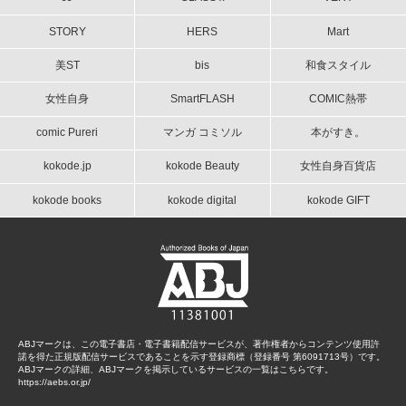
STORY
HERS
Mart
美ST
bis
和食スタイル
女性自身
SmartFLASH
COMIC熱帯
comic Pureri
マンガ コミソル
本がすき。
kokode.jp
kokode Beauty
女性自身百貨店
kokode books
kokode digital
kokode GIFT
ABJマークは、この電子書店・電子書籍配信サービスが、著作権者からコンテンツ使用許
諾を得た正規版配信サービスであることを示す登録商標（登録番号 第6091713号）です。
ABJマークの詳細、ABJマークを掲示しているサービスの一覧はこちらです。
https://aebs.or.jp/