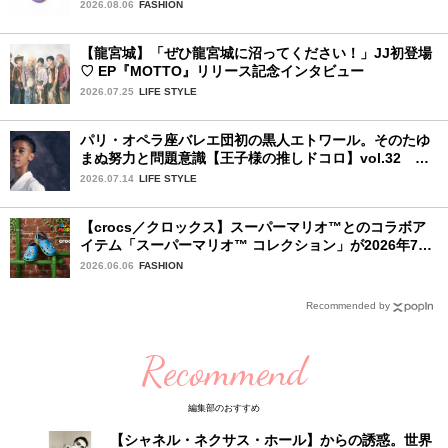
中！
2026.08.06
FASHION
【龍宮城】「ぜひ龍宮城に沼ってください！」JJ初登場
♡ EP『MOTTO』リリース記念インタビュー
2026.07.25
LIFE STYLE
パリ・オペラ座バレエ団初の黒人エトワール。そのたゆ
まぬ努力と問題意識【王子様の推しドコロ】vol.32 ギ
ヨーム・ディオップさん
2026.07.14
LIFE STYLE
【crocs／クロックス】スーパーマリオ™とのコラボア
イテム「スーパーマリオ™ コレクション」が2026年7月
16日より発売開始！
2026.06.06
FASHION
Recommended by
Recommend
編集部のおすすめ
【シャネル・ネクサス・ホール】からの誘惑。世界