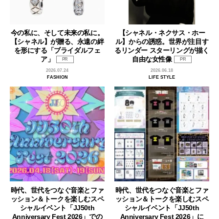
今の私に、そして未来の私に。
【シャネル・ネクサス・ホー
【シャネル】が贈る、永遠の絆
ル】からの誘惑。世界が注目す
を形にする「ブライダルフェ
るリンダー スターリングが描く
ア」
自由な女性像
PR
PR
2026.07.24
2026.06.18
FASHION
LIFE STYLE
時代、世代をつなぐ音楽とファ
時代、世代をつなぐ音楽とファ
ッション＆トークを楽しむスペ
ッション＆トークを楽しむスペ
シャルイベント「JJ50th
シャルイベント「JJ50th
Anniversary Fest 2026」での
Anniversary Fest 2026」に