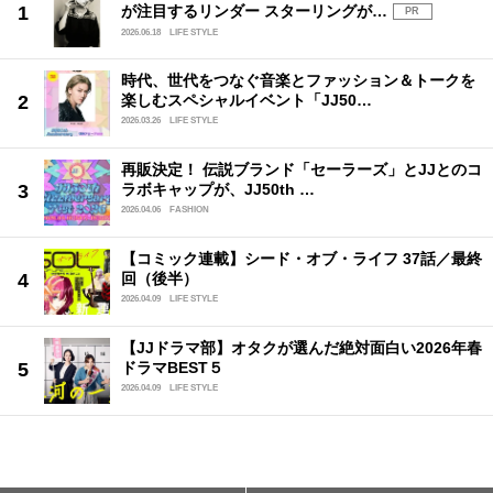
が注目するリンダー スターリングが…
PR
2026.06.18
LIFE STYLE
時代、世代をつなぐ音楽とファッション＆トークを
楽しむスペシャルイベント「JJ50…
2026.03.26
LIFE STYLE
再販決定！ 伝説ブランド「セーラーズ」とJJとのコ
ラボキャップが、JJ50th …
2026.04.06
FASHION
【コミック連載】シード・オブ・ライフ 37話／最終
回（後半）
2026.04.09
LIFE STYLE
【JJドラマ部】オタクが選んだ絶対面白い2026年春
ドラマBEST５
2026.04.09
LIFE STYLE