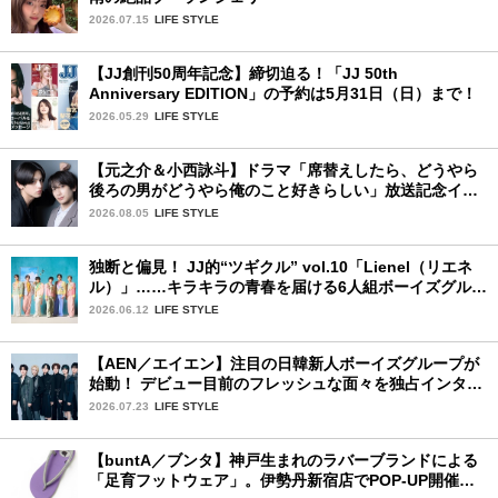
2026.07.15
LIFE STYLE
【JJ創刊50周年記念】締切迫る！「JJ 50th
Anniversary EDITION」の予約は5月31日（日）まで！
2026.05.29
LIFE STYLE
【元之介＆小西詠斗】ドラマ「席替えしたら、どうやら
後ろの男がどうやら俺のこと好きらしい」放送記念イン
タビュー♡ 「自然と詠斗くんが可愛く見えたんです」
2026.08.05
LIFE STYLE
独断と偏見！ JJ的“ツギクル” vol.10「Lienel（リエネ
ル）」……キラキラの青春を届ける6人組ボーイズグルー
プ
2026.06.12
LIFE STYLE
【AEN／エイエン】注目の日韓新人ボーイズグループが
始動！ デビュー目前のフレッシュな面々を独占インタビ
ュー。7人の魅力に迫ります♪
2026.07.23
LIFE STYLE
【buntA／ブンタ】神戸生まれのラバーブランドによる
「足育フットウェア」。伊勢丹新宿店でPOP-UP開催