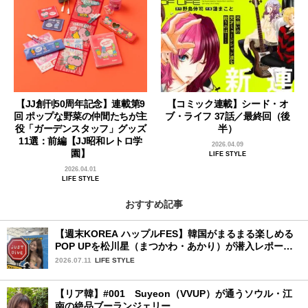
【JJ創刊50周年記念】連載第9
【コミック連載】シード・オ
回 ポップな野菜の仲間たちが主
ブ・ライフ 37話／最終回（後
役「ガーデンスタッフ」グッズ
半）
11選：前編【JJ昭和レトロ学
2026.04.09
園】
LIFE STYLE
2026.04.01
LIFE STYLE
おすすめ記事
【週末KOREA ハップルFES】韓国がまるまる楽しめる
POP UPを松川星（まつかわ・あかり）が潜入レポート
♡
2026.07.11
LIFE STYLE
【リア韓】#001 Suyeon（VVUP）が通うソウル・江
南の絶品ブーランジェリー