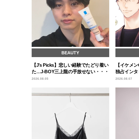
BEAUTY
【J’s Picks】悲しい経験でたどり着い
【イケメンC
た…J-BOY三上龍の手放せない・・・
独占インタ
2026.08.05
2026.08.07