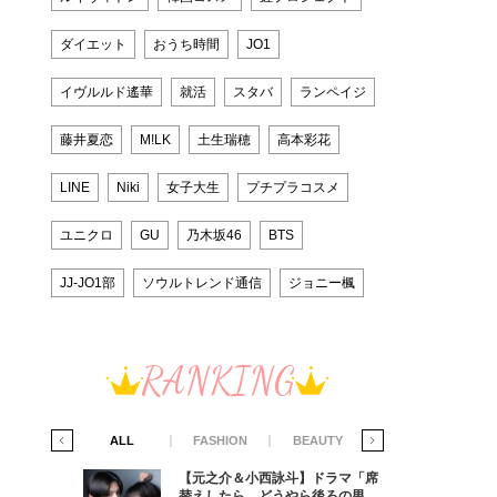
ダイエット
おうち時間
JO1
イヴルルド遙華
就活
スタバ
ランペイジ
藤井夏恋
M!LK
土生瑞穂
高本彩花
LINE
Niki
女子大生
プチプラコスメ
ユニクロ
GU
乃木坂46
BTS
JJ-JO1部
ソウルトレンド通信
ジョニー楓
RANKING
IFE STYLE
ALL
FASHION
BEAUTY
LIFE STYLE
ラマ「席
【元之介＆小西詠斗】ドラマ「席
ろの男が
替えしたら、どうやら後ろの男が