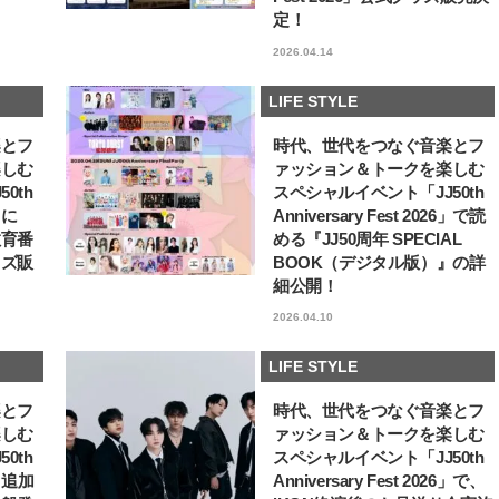
ュー
定！
【体験レポ】 ニュウマン高輪！
バレエを踊るために生ま
uka新店舗「uka store / Care &
韓国のスターが幸せを感
2026.04.14
Share」でネイルケア体験！JJア
【王子様の推しドコロ】vo
2025.09.25
2026.02.27
フタヌーンティー来場者限定チケ
チョン・ミンチョルさん
BEAUTY
LIFE STYLE
ットも
LIFE STYLE
楽とフ
時代、世代をつなぐ音楽とフ
楽しむ
ァッション＆トークを楽しむ
0th
スペシャルイベント「JJ50th
6」に
Anniversary Fest 2026」で読
教育番
める『JJ50周年 SPECIAL
ッズ販
BOOK（デジタル版）』の詳
細公開！
2026.04.10
LIFE STYLE
楽とフ
時代、世代をつなぐ音楽とフ
楽しむ
ァッション＆トークを楽しむ
0th
スペシャルイベント「JJ50th
6」追加
Anniversary Fest 2026」で、