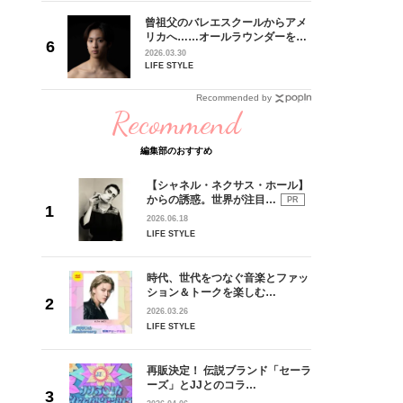
れてきた
曾祖父のバレエスクールからアメ
じる瞬間
リカへ……オールラウンダーを目
l.28
指すダンサーは踊ることが好きす
2026.03.30
ぎる【王子様の推しドコロ】
LIFE STYLE
vol.29 三宅啄未さん
Recommended by
Recommend
編集部のおすすめ
【シャネル・ネクサス・ホール】
からの誘惑。世界が注目…
PR
2026.06.18
LIFE STYLE
時代、世代をつなぐ音楽とファッ
ション＆トークを楽しむ…
2026.03.26
LIFE STYLE
再販決定！ 伝説ブランド「セーラ
ーズ」とJJとのコラ…