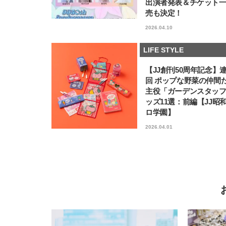
出演者発表＆チケット
売も決定！
2026.04.10
LIFE STYLE
【JJ創刊50周年記念】
回 ポップな野菜の仲間
主役「ガーデンスタッ
ッズ11選：前編【JJ昭
ロ学園】
2026.04.01