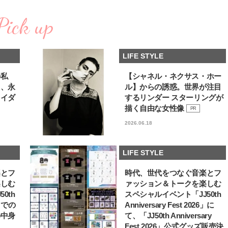
棒”〈ビューティ＆ファッション
どうやら俺のこと好きら
2026.08.07
2026.08.05
夏の必需品〉
送記念インタビュー♡ 「
Pick up
BEAUTY
LIFE STYLE
斗くんが可愛く見えたん
【JJ専属モデルの素顔】ビューテ
新たなJ-GIRL＆J-BOY
ィ大好き！ 松川 星のお気に入り
「JJモデルオーディショ
LIFE STYLE
コスメをCHECK
2027」が募集開始！ 予
2025.12.16
2026.08.03
クは候補生の“魅力”を重
BEAUTY
LIFE STYLE
「新システム」に変わり
の私
【シャネル・ネクサス・ホー
る、永
ル】からの誘惑。世界が注目
【J’s Picks】悲しい経験でたどり
【AEN／エイエン】注目
ライダ
するリンダー スターリングが
着いた…J-BOY三上龍の手放せな
人ボーイズグループが始動
い“オールインワン”アイテム〈ビ
ュー目前のフレッシュな
描く自由な女性像
PR
2026.08.05
2026.07.23
ューティ＆ファッション夏の必需
占インタビュー。7人の
BEAUTY
LIFE STYLE
2026.06.18
品〉
ります♪
【注目アーティストRainy。っ
曾祖父のバレエスクール
て？】自称“コスメオタク見習
リカへ……オールラウン
LIFE STYLE
い”のポーチの中身、拝見しま
指すダンサーは踊ること
2026.01.30
2026.03.30
す！
ぎる【王子様の推しドコ
BEAUTY
LIFE STYLE
楽とフ
時代、世代をつなぐ音楽とフ
vol.29 三宅啄未さん
楽しむ
ァッション＆トークを楽しむ
【J’s Picks】J-GIRL早坂萌香の
【新世代J-POPグループ
0th
スペシャルイベント「JJ50th
徹底した日焼けケア！ でも、いち
aoen（アオエン）】自
6」での
Anniversary Fest 2026」に
ばん大切なのは…〈ビューティ＆
ィストを目指すきかっけ
2026.07.24
2025.10.20
の中身
て、「JJ50th Anniversary
ファッション夏の必需品〉
先輩とは―― 新曲「青春
BEAUTY
LIFE STYLE
ディブル」リリース記念
Fest 2026」公式グッズ販売決