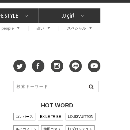
FE STYLE
JJ girl
J people
占い
スペシャル
メガイド
ッフの"それどこの"？
コスメ全部試してみた
エンタメ
プチプラ
What's NEW？
プレゼント
特集
おしゃラン！
プレゼント
恋愛
特集
コラム
インタビュー
サイン占い
毎週更新！ ジョニー楓の12星座占い
最新号
SNSキャンペーン
バックナンバー
HOT WORD
コンバース
EXILE TRIBE
LOUISVUITTON
ルイヴィトン
韓国コスメ
虹プロジェクト