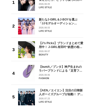
しい」放
どうやら俺のこと好きらしい」放
2026.08.05
自然と詠
送記念インタビュー♡ 「自然と詠
LIFE STYLE
です」
斗くんが可愛く見えたんです」
を選ぶ
新たなJ-GIRL＆J-BOYを選ぶ
ン
「JJモデルオーディション
選ブロッ
2027」が募集開始！ 予選ブロッ
2026.08.03
視した
クは候補生の“魅力”を重視した
LIFE STYLE
ます
「新システム」に変わります
の日韓新
【J’s Picks】ブランドまとめて愛
！ デビ
用中！ J-GIRL有田叶“鉄壁の相
面々を独
棒”〈ビューティ＆ファッション
2026.08.07
魅力に迫
夏の必需品〉
BEAUTY
からアメ
【buntA／ブンタ】神戸生まれの
ダーを目
ラバーブランドによる「足育フッ
が好きす
トウェア」。伊勢丹新宿店でPOP-
2026.08.06
ロ】
UP開催中！
FASHION
【AEN／エイエン】注目の日韓新
身がアーテ
人ボーイズグループが始動！ デビ
となった
ュー目前のフレッシュな面々を独
2026.07.23
インクレ
占インタビュー。7人の魅力に迫
LIFE STYLE
インタビ
ります♪