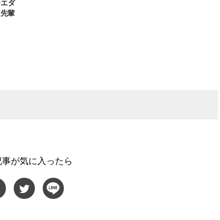
レエダ
た先輩
記事が気に入ったら
BEAUTY
L
【J’s Picks】ブランドまとめて愛
【元之介＆小西詠斗】ド
用中！ J-GIRL有田叶“鉄壁の相
替えしたら、どうやら後