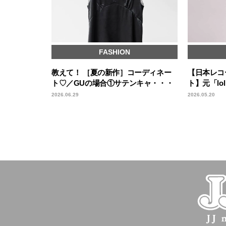
FASHION
教えて！ ［夏の新作］コーディネー
【日本レコ
ト♡／GUの場合①サテンキャ・・・
ト】元「l
2026.06.29
2026.05.20