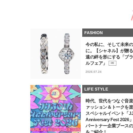
FASHION
今の私に、そして未来
に。【シャネル】が贈
遠の絆を形にする「ブ
ルフェア」
PR
2026.07.24
LIFE STYLE
時代、世代をつなぐ音
ァッション＆トークを
スペシャルイベント「JJ5
Anniversary Fest 202
パートナー企業ブース
をご紹介！