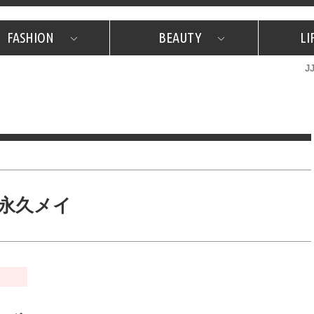
FASHION
BEAUTY
LI
J
美容担当のお気に入り
What's NEW？
占い
韓国
特集
What's NEW？
韓国
SNAP
ザ・ベスト5
特集
ザ・ベスト5
プレゼント
旅
JJグル
JJスタ
フォーチュンサイクル
ネイチャー
永久メイ