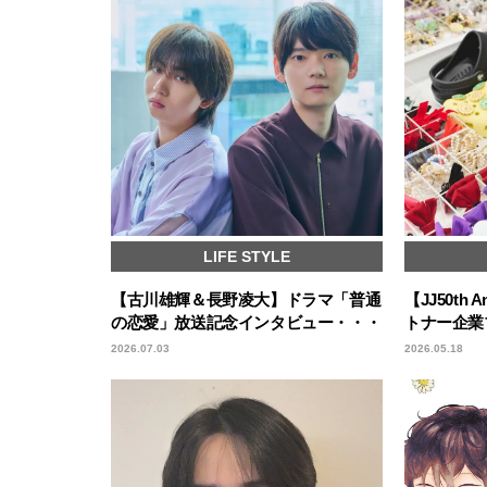
LIFE STYLE
【古川雄輝＆長野凌大】ドラマ「普通
【JJ50th A
の恋愛」放送記念インタビュー・・・
トナー企業ブ
2026.07.03
2026.05.18