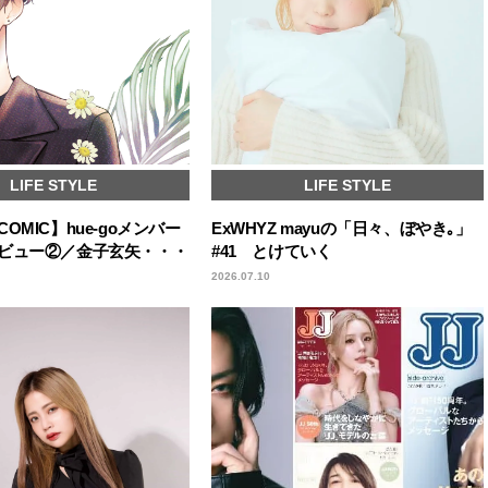
LIFE STYLE
LIFE STYLE
OMIC】hue-goメンバー
ExWHYZ mayuの「日々、ぼやき｡」
ビュー②／金子玄矢・・・
#41 とけていく
2026.07.10