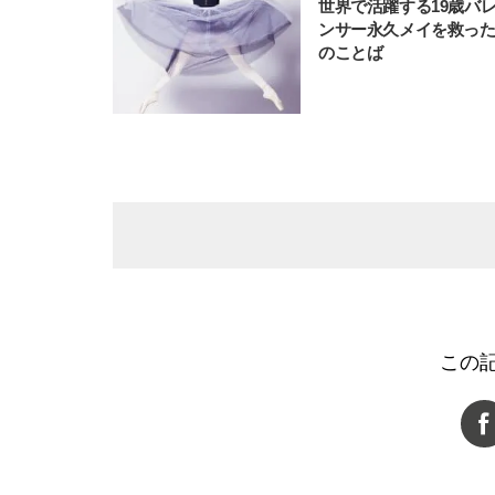
世界で活躍する19歳バ
ンサー永久メイを救っ
のことば
この