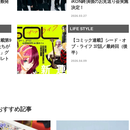
一般発
iKON終演後のお見送り会実施
決定！
2026.03.27
LIFE STYLE
連載第9
【コミック連載】シード・オ
たちが
ブ・ライフ 37話／最終回（後
フ」グ
半）
和レト
2026.04.09
おすすめ記事