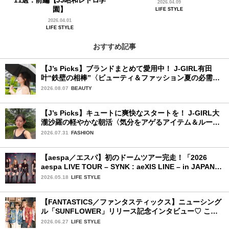
2026.04.09
園】
LIFE STYLE
2026.04.01
LIFE STYLE
おすすめ記事
【J’s Picks】ブランドまとめて愛用中！ J-GIRL有田
叶“鉄壁の相棒”〈ビューティ＆ファッション夏の必需
品〉
2026.08.07
BEAUTY
【J’s Picks】キュートに爽快なスタートを！ J-GIRL大
瀧沙羅の軽やかな朝活〈気分をアゲるアイテム＆ルーテ
ィーン〉
2026.07.31
FASHION
【aespa／エスパ】初のドームツアー完走！「2026
aespa LIVE TOUR – SYNK : aeXIS LINE – in JAPAN
[SPECIAL EDITION DOME TOUR] 」東京ドーム公演2
2026.05.18
LIFE STYLE
日目を詳細レポート【前編】
【FANTASTICS／ファンタスティックス】ニューシング
ル「SUNFLOWER」リリース記念インタビュー♡ この
夏楽しみにしていることは？
2026.06.27
LIFE STYLE