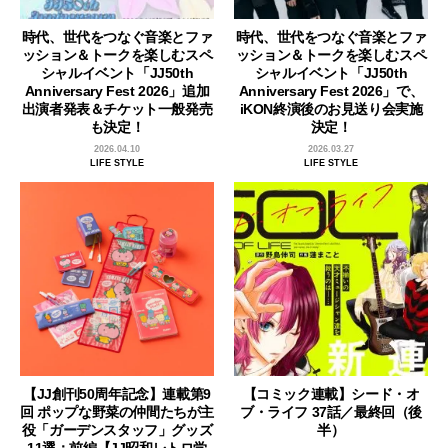
時代、世代をつなぐ音楽とファ
時代、世代をつなぐ音楽とファ
ッション＆トークを楽しむスペ
ッション＆トークを楽しむスペ
シャルイベント「JJ50th
シャルイベント「JJ50th
Anniversary Fest 2026」追加
Anniversary Fest 2026」で、
出演者発表＆チケット一般発売
iKON終演後のお見送り会実施
も決定！
決定！
2026.04.10
2026.03.27
LIFE STYLE
LIFE STYLE
【JJ創刊50周年記念】連載第9
【コミック連載】シード・オ
回 ポップな野菜の仲間たちが主
ブ・ライフ 37話／最終回（後
役「ガーデンスタッフ」グッズ
半）
11選：前編【JJ昭和レトロ学