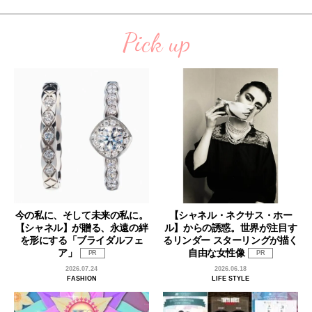
Pick up
今の私に、そして未来の私に。
【シャネル・ネクサス・ホー
【シャネル】が贈る、永遠の絆
ル】からの誘惑。世界が注目す
を形にする「ブライダルフェ
るリンダー スターリングが描く
ア」
自由な女性像
PR
PR
2026.07.24
2026.06.18
FASHION
LIFE STYLE