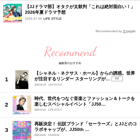
【JJドラマ部】オタクが太鼓判「これは絶対面白い！」
2026年夏ドラマ予想
2026.07.08
LIFE STYLE
Recommended by
Recommend
編集部のおすすめ
【シャネル・ネクサス・ホール】からの誘惑。世界
が注目するリンダー スターリングが…
PR
2026.06.18
LIFE STYLE
時代、世代をつなぐ音楽とファッション＆トークを
楽しむスペシャルイベント「JJ50…
2026.03.26
LIFE STYLE
再販決定！ 伝説ブランド「セーラーズ」とJJとのコ
ラボキャップが、JJ50th …
2026.04.06
FASHION