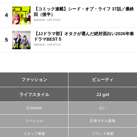
【コミック連載】シード・オブ・ライフ 37話／最終
回（後半）
2026.04.09
LIFE STYLE
【JJドラマ部】オタクが選んだ絶対面白い2026年春
ドラマBEST５
2026.04.09
LIFE STYLE
ファッション
ビューティ
ライフスタイル
JJ girl
JJ people
占い
スペシャル
読者モデル募集
スタッフ募集
ブランド検索