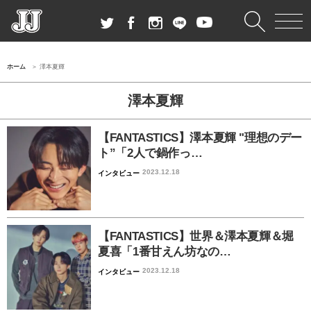
ホーム
澤本夏輝
澤本夏輝
【FANTASTICS】澤本夏輝 "理想のデー
ト”「2人で鍋作っ…
2023.12.18
インタビュー
【FANTASTICS】世界＆澤本夏輝＆堀
夏喜「1番甘えん坊なの…
2023.12.18
インタビュー