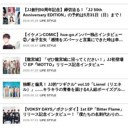
【JJ創刊50周年記念】締切迫る！「JJ 50th
Anniversary EDITION」の予約は5月31日（日）まで！
2026.05.29
LIFE STYLE
【イケメンCOMIC】hue-goメンバー独占インタビュー
②／金子玄矢「感情をズバーッと言葉にできた時は幸
せ〜」
2026.08.07
LIFE STYLE
【龍宮城】「ぜひ龍宮城に沼ってください！」JJ初登場
♡ EP『MOTTO』リリース記念インタビュー
2026.07.25
LIFE STYLE
独断と偏見！ JJ的“ツギクル” vol.10「Lienel（リエネ
ル）」……キラキラの青春を届ける6人組ボーイズグルー
プ
2026.06.12
LIFE STYLE
【VOKSY DAYS／ボクシダイ】1st EP「Bitter Flame」
リリース記念インタビュー！「僕たちの名刺代わりのよ
うなアルバム」
2026.07.01
LIFE STYLE