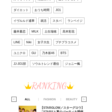
ダイエット
おうち時間
JO1
イヴルルド遙華
就活
スタバ
ランペイジ
藤井夏恋
M!LK
土生瑞穂
高本彩花
LINE
Niki
女子大生
プチプラコスメ
ユニクロ
GU
乃木坂46
BTS
JJ-JO1部
ソウルトレンド通信
ジョニー楓
RANKING
IFE STYLE
ALL
FASHION
BEAUTY
LIFE STYLE
グロウ】
【STARGLOW／スターグロウ】
ィを開催す
「STARSと夏のパーティを開催す