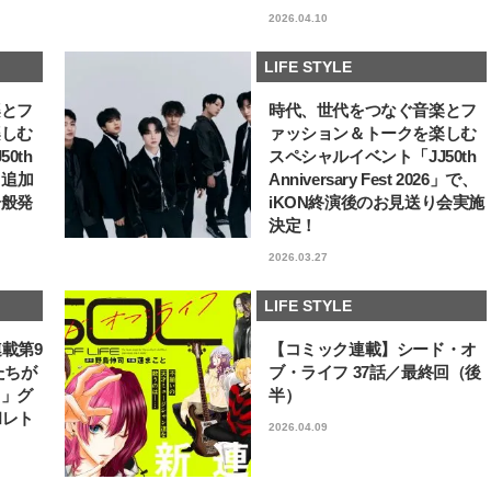
2026.04.10
LIFE STYLE
楽とフ
時代、世代をつなぐ音楽とフ
楽しむ
ァッション＆トークを楽しむ
0th
スペシャルイベント「JJ50th
6」追加
Anniversary Fest 2026」で、
一般発
iKON終演後のお見送り会実施
決定！
2026.03.27
LIFE STYLE
連載第9
【コミック連載】シード・オ
たちが
ブ・ライフ 37話／最終回（後
フ」グ
半）
和レト
2026.04.09