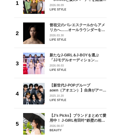
ivin’
るなら？」3rdシングル「Drivin’
2026.08.09
インタビュ
My Life」リリース記念インタビュ
LIFE STYLE
ー！
からアメ
曾祖父のバレエスクールからアメ
ダーを目
リカへ……オールラウンダーを目
が好きす
指すダンサーは踊ることが好きす
2026.03.30
ロ】
ぎる【王子様の推しドコロ】
LIFE STYLE
vol.29 三宅啄未さん
を選ぶ
新たなJ-GIRL＆J-BOYを選ぶ
ン
「JJモデルオーディション
選ブロッ
2027」が募集開始！ 予選ブロッ
2026.08.03
視した
クは候補生の“魅力”を重視した
LIFE STYLE
ます
「新システム」に変わります
【新世代J-POPグループ
身がアーテ
aoen（アオエン）】自身がアーテ
となった
ィストを目指すきかっけとなった
2025.10.20
インクレ
先輩とは―― 新曲「青春インクレ
LIFE STYLE
インタビ
ディブル」リリース記念インタビ
ュー
ラマ「席
【J’s Picks】ブランドまとめて愛
ろの男が
用中！ J-GIRL有田叶“鉄壁の相
しい」放
棒”〈ビューティ＆ファッション
2026.08.07
自然と詠
夏の必需品〉
BEAUTY
です」