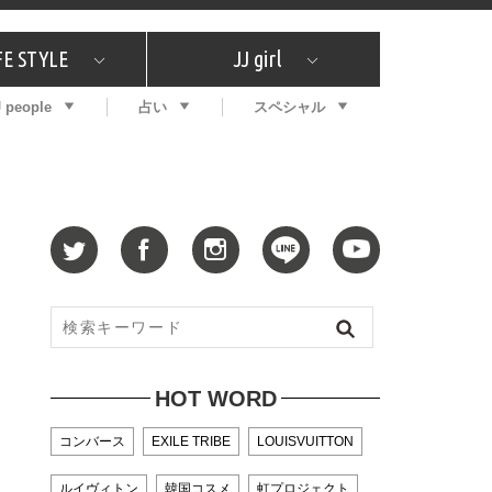
FE STYLE
JJ girl
J people
占い
スペシャル
メガイド
ッフの"それどこの"？
コスメ全部試してみた
エンタメ
プチプラ
What's NEW？
プレゼント
特集
おしゃラン！
プレゼント
恋愛
特集
コラム
インタビュー
サイン占い
毎週更新！ ジョニー楓の12星座占い
最新号
SNSキャンペーン
バックナンバー
HOT WORD
コンバース
EXILE TRIBE
LOUISVUITTON
ルイヴィトン
韓国コスメ
虹プロジェクト