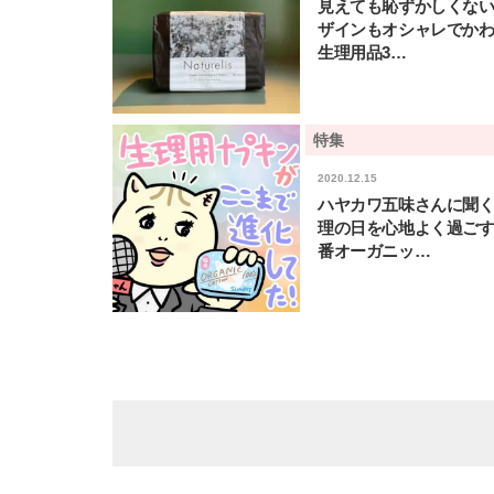
見えても恥ずかしくない
ザインもオシャレでか
生理用品3…
特集
2020.12.15
ハヤカワ五味さんに聞
理の日を心地よく過ご
番オーガニッ…