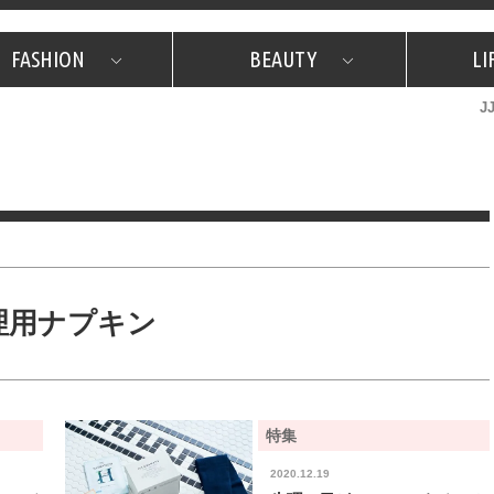
FASHION
BEAUTY
LI
J
美容担当のお気に入り
What's NEW？
占い
韓国
特集
What's NEW？
韓国
SNAP
ザ・ベスト5
特集
ザ・ベスト5
プレゼント
旅
JJグル
JJスタ
フォーチュンサイクル
ネイチャー
理用ナプキン
特集
2020.12.19