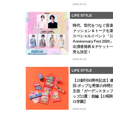
2026.04.13
LIFE STYLE
時代、世代をつなぐ音
ァッション＆トークを
スペシャルイベント「JJ5
Anniversary Fest 202
出演者発表＆チケット
売も決定！
2026.04.10
LIFE STYLE
【JJ創刊50周年記念】
回 ポップな野菜の仲間
主役「ガーデンスタッ
ッズ11選：前編【JJ昭
ロ学園】
2026.04.01