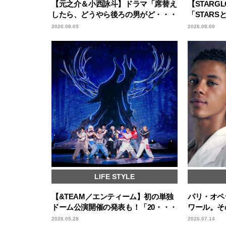
【元之介＆小西詠斗】ドラマ「席替え
【STARG
したら、どうやら後ろの男がど・・・
「STAR
2026.08.05
2026.08.09
LIFE STYLE
【&TEAM／エンティーム】初の単独
パリ・オペ
ドーム公演開催の発表も！「20・・・
ワール。そ
2026.05.28
2026.07.14