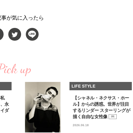
棒”〈ビューティ＆ファッション
るなら？」3rdシングル「Dr
2026.08.07
2026.08.09
夏の必需品〉
My Life」リリース記念
BEAUTY
LIFE STYLE
ー！
記事が気に入ったら
【JJ専属モデルの素顔】ビューテ
曾祖父のバレエスクール
ィ大好き！ 松川 星のお気に入り
リカへ……オールラウン
コスメをCHECK
指すダンサーは踊ること
2025.12.16
2026.03.30
ぎる【王子様の推しドコ
BEAUTY
LIFE STYLE
vol.29 三宅啄未さん
【注目アーティストRainy。っ
新たなJ-GIRL＆J-BOY
て？】忙しい日でも欠かせない、
「JJモデルオーディショ
朝と夜のケアでつくられる透明感
2027」が募集開始！ 予
Pick up
2026.01.30
2026.08.03
クは候補生の“魅力”を重
BEAUTY
LIFE STYLE
「新システム」に変わり
【J’s Picks】指先からハッピーチ
【新世代J-POPグループ
LIFE STYLE
ャージ！ J-GIRL和愛（わかな）
aoen（アオエン）】自
の欠かせないコト〈気分をアゲる
ィストを目指すきかっけ
2026.07.17
2025.10.20
アイテム＆ルーティーン〉
先輩とは―― 新曲「青春
BEAUTY
LIFE STYLE
の私
【シャネル・ネクサス・ホー
ディブル」リリース記念
る、永
ル】からの誘惑。世界が注目
ュー
ライダ
するリンダー スターリングが
【J’s Picks】J-BOY中田凌多
【元之介＆小西詠斗】ド
は“汗と暑さ”に悩める仕事終わり
替えしたら、どうやら後
描く自由な女性像
PR
もスマートに〈ビューティ＆ファ
どうやら俺のこと好きら
2026.07.15
2026.08.05
2026.06.18
ッション夏の必需品〉
送記念インタビュー♡ 「
BEAUTY
LIFE STYLE
斗くんが可愛く見えたん