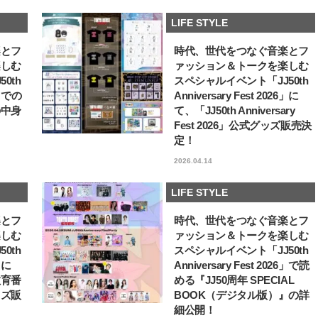
【注目アーティストRainy。っ
【龍宮城】「ぜひ龍宮城
LIFE STYLE
て？】自称“コスメオタク見習
ください！」JJ初登場♡
い”のポーチの中身、拝見しま
EP『MOTTO』リリース
2026.01.30
2026.07.25
楽とフ
時代、世代をつなぐ音楽とフ
す！
タビュー
BEAUTY
LIFE STYLE
楽しむ
ァッション＆トークを楽しむ
0th
スペシャルイベント「JJ50th
6」での
Anniversary Fest 2026」に
の中身
て、「JJ50th Anniversary
Fest 2026」公式グッズ販売決
定！
2026.04.14
LIFE STYLE
楽とフ
時代、世代をつなぐ音楽とフ
楽しむ
ァッション＆トークを楽しむ
0th
スペシャルイベント「JJ50th
6」に
Anniversary Fest 2026」で読
教育番
める『JJ50周年 SPECIAL
ッズ販
BOOK（デジタル版）』の詳
細公開！