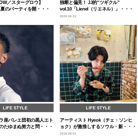
LOW／スターグロウ】
独断と偏見！ JJ的“ツギクル”
Sと夏のパーティを開・・・
vol.10「Lienel（リエネル）」・・・
2026.06.12
LIFE STYLE
LIFE STYLE
ラ座バレエ団初の黒人エト
アーティスト Hyeok（チェ・ソンヒ
のたゆまぬ努力と問・・・
ョク）が激推しするソウル・新・・・
2026.08.01