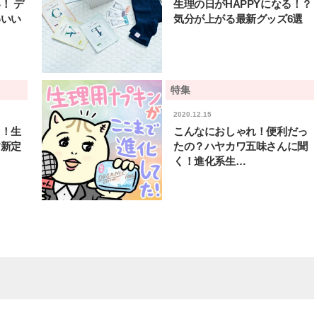
！ デ
生理の日がHAPPYになる！？
わいい
気分が上がる最新グッズ6選
特集
2020.12.15
く！生
こんなにおしゃれ！便利だっ
す新定
たの？ハヤカワ五味さんに聞
く！進化系生…
BEAUTY
L
【J’s Picks】ブランドまとめて愛
【STARGLOW／スター
用中！ J-GIRL有田叶“鉄壁の相
「STARSと夏のパーテ