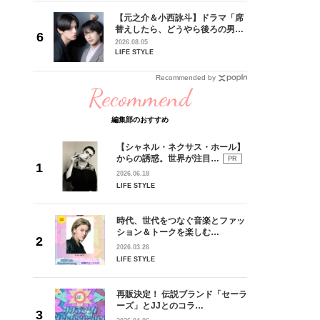
に沼って
【元之介＆小西詠斗】ドラマ「席
替えしたら、どうやら後ろの男が
記念イン
どうやら俺のこと好きらしい」放
2026.08.05
送記念インタビュー♡ 「自然と詠
LIFE STYLE
斗くんが可愛く見えたんです」
Recommended by
Recommend
編集部のおすすめ
【シャネル・ネクサス・ホール】
からの誘惑。世界が注目…
PR
2026.06.18
LIFE STYLE
時代、世代をつなぐ音楽とファッ
ション＆トークを楽しむ…
2026.03.26
LIFE STYLE
再販決定！ 伝説ブランド「セーラ
ーズ」とJJとのコラ…