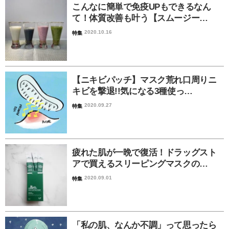
こんなに簡単で免疫UPもできるなん
て！体質改善も叶う【スムージー…
2020.10.16
特集
【ニキビパッチ】マスク荒れ口周りニ
キビを撃退!!気になる3種使っ…
2020.09.27
特集
疲れた肌が一晩で復活！ドラッグスト
アで買えるスリーピングマスクの…
2020.09.01
特集
「私の肌、なんか不調」って思ったら