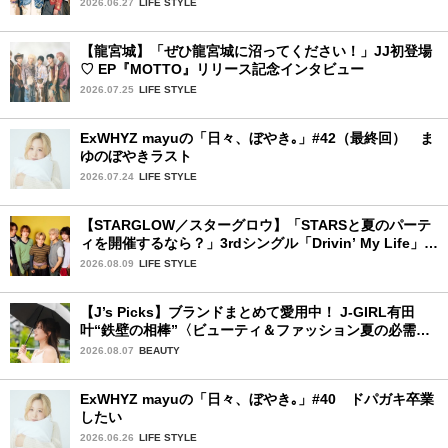
2026.06.27
LIFE STYLE
【龍宮城】「ぜひ龍宮城に沼ってください！」JJ初登場
♡ EP『MOTTO』リリース記念インタビュー
2026.07.25
LIFE STYLE
ExWHYZ mayuの「日々、ぼやき｡」#42（最終回） ま
ゆのぼやきラスト
2026.07.24
LIFE STYLE
【STARGLOW／スターグロウ】「STARSと夏のパーテ
ィを開催するなら？」3rdシングル「Drivin’ My Life」リ
リース記念インタビュー！
2026.08.09
LIFE STYLE
【J’s Picks】ブランドまとめて愛用中！ J-GIRL有田
叶“鉄壁の相棒”〈ビューティ＆ファッション夏の必需
品〉
2026.08.07
BEAUTY
ExWHYZ mayuの「日々、ぼやき｡」#40 ドパガキ卒業
したい
2026.06.26
LIFE STYLE