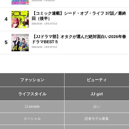
2026.04.06
FASHION
【コミック連載】シード・オブ・ライフ 37話／最終
回（後半）
2026.04.09
LIFE STYLE
【JJドラマ部】オタクが選んだ絶対面白い2026年春
ドラマBEST５
2026.04.09
LIFE STYLE
ファッション
ビューティ
ライフスタイル
JJ girl
JJ people
占い
スペシャル
読者モデル募集