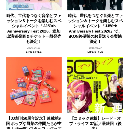
時代、世代をつなぐ音楽とファ
時代、世代をつなぐ音楽とファ
ッション＆トークを楽しむスペ
ッション＆トークを楽しむスペ
シャルイベント「JJ50th
シャルイベント「JJ50th
Anniversary Fest 2026」追加
Anniversary Fest 2026」で、
出演者発表＆チケット一般発売
iKON終演後のお見送り会実施
も決定！
決定！
2026.04.10
2026.03.27
LIFE STYLE
LIFE STYLE
【JJ創刊50周年記念】連載第9
【コミック連載】シード・オ
回 ポップな野菜の仲間たちが主
ブ・ライフ 37話／最終回（後
役「ガーデンスタッフ」グッズ
半）