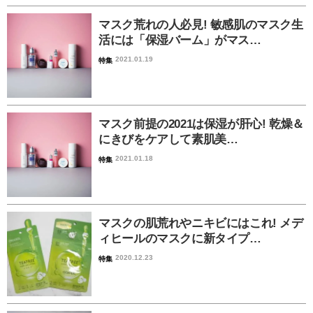
マスク荒れの人必見! 敏感肌のマスク生
活には「保湿バーム」がマス…
2021.01.19
特集
マスク前提の2021は保湿が肝心! 乾燥＆
にきびをケアして素肌美…
2021.01.18
特集
マスクの肌荒れやニキビにはこれ! メデ
ィヒールのマスクに新タイプ…
2020.12.23
特集