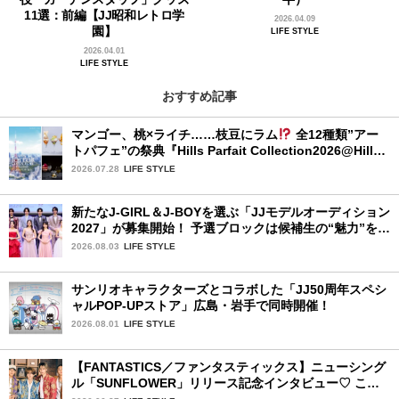
11選：前編【JJ昭和レトロ学
2026.04.09
園】
LIFE STYLE
2026.04.01
LIFE STYLE
おすすめ記事
マンゴー、桃×ライチ……枝豆にラム
全12種類”アー
トパフェ”の祭典『Hills Parfait Collection2026@Hills
House』
2026.07.28
LIFE STYLE
新たなJ-GIRL＆J-BOYを選ぶ「JJモデルオーディション
2027」が募集開始！ 予選ブロックは候補生の“魅力”を重
視した「新システム」に変わります
2026.08.03
LIFE STYLE
サンリオキャラクターズとコラボした「JJ50周年スペシ
ャルPOP-UPストア」広島・岩手で同時開催！
2026.08.01
LIFE STYLE
【FANTASTICS／ファンタスティックス】ニューシング
ル「SUNFLOWER」リリース記念インタビュー♡ この
夏楽しみにしていることは？