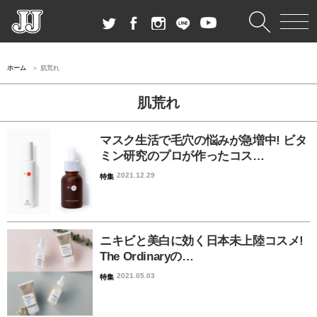
ホーム
肌荒れ
肌荒れ
マスク生活で毛穴の悩みが急増中! ビタ
ミン研究のプロが作ったコス…
2021.12.29
特集
ニキビと美白に効く日本未上陸コスメ!
The Ordinaryの…
2021.05.03
特集