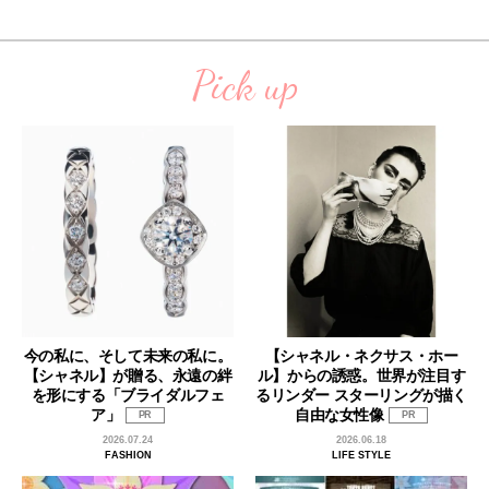
Pick up
今の私に、そして未来の私に。
【シャネル・ネクサス・ホー
【シャネル】が贈る、永遠の絆
ル】からの誘惑。世界が注目す
を形にする「ブライダルフェ
るリンダー スターリングが描く
ア」
自由な女性像
PR
PR
2026.07.24
2026.06.18
FASHION
LIFE STYLE