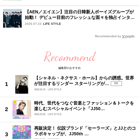
【AEN／エイエン】注目の日韓新人ボーイズグループが
始動！ デビュー目前のフレッシュな面々を独占インタビ
ュー。7人の魅力に迫ります♪
2026.07.23
LIFE STYLE
Recommended by
Recommend
編集部のおすすめ
【シャネル・ネクサス・ホール】からの誘惑。世界
が注目するリンダー スターリングが…
PR
2026.06.18
LIFE STYLE
時代、世代をつなぐ音楽とファッション＆トークを
楽しむスペシャルイベント「JJ50…
2026.03.26
LIFE STYLE
再販決定！ 伝説ブランド「セーラーズ」とJJとのコ
ラボキャップが、JJ50th …