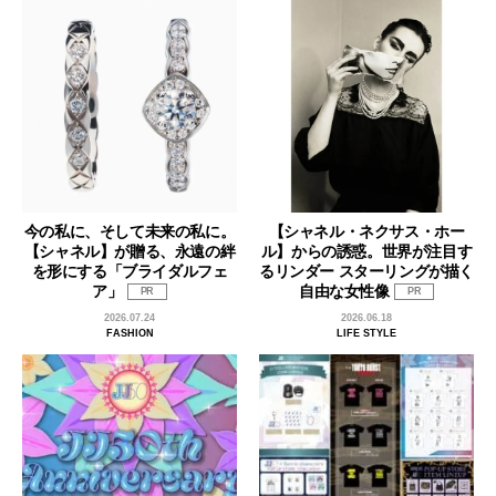
今の私に、そして未来の私に。
【シャネル・ネクサス・ホー
【シャネル】が贈る、永遠の絆
ル】からの誘惑。世界が注目す
を形にする「ブライダルフェ
るリンダー スターリングが描く
ア」
自由な女性像
PR
PR
2026.07.24
2026.06.18
FASHION
LIFE STYLE