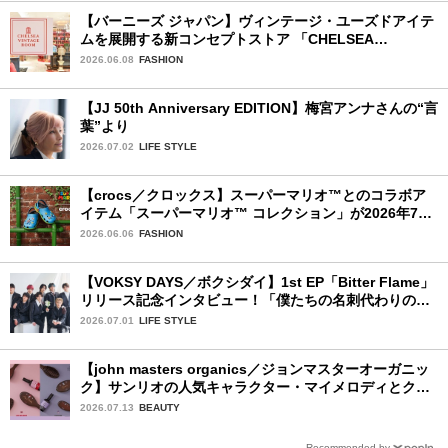
【バーニーズ ジャパン】ヴィンテージ・ユーズドアイテ
ムを展開する新コンセプトストア 「CHELSEA
VINTAGE ROOM」が誕生
2026.06.08
FASHION
【JJ 50th Anniversary EDITION】梅宮アンナさんの“言
葉”より
2026.07.02
LIFE STYLE
【crocs／クロックス】スーパーマリオ™とのコラボア
イテム「スーパーマリオ™ コレクション」が2026年7月
16日より発売開始！
2026.06.06
FASHION
【VOKSY DAYS／ボクシダイ】1st EP「Bitter Flame」
リリース記念インタビュー！「僕たちの名刺代わりのよ
うなアルバム」
2026.07.01
LIFE STYLE
【john masters organics／ジョンマスターオーガニッ
ク】サンリオの人気キャラクター・マイメロディとクロ
ミ限定デザイン♡ ヘアブラシとヘアオイルが7月16日
2026.07.13
BEAUTY
（木）より限定発売
Recommended by