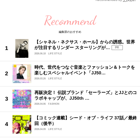
Recommend
編集部のおすすめ
【シャネル・ネクサス・ホール】からの誘惑。世界
が注目するリンダー スターリングが…
PR
2026.06.18
LIFE STYLE
時代、世代をつなぐ音楽とファッション＆トークを
楽しむスペシャルイベント「JJ50…
2026.03.26
LIFE STYLE
再販決定！ 伝説ブランド「セーラーズ」とJJとのコ
ラボキャップが、JJ50th …
2026.04.06
FASHION
【コミック連載】シード・オブ・ライフ 37話／最終
回（後半）
2026.04.09
LIFE STYLE