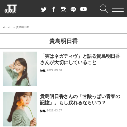
ホーム
貴島明日香
貴島明日香
「実はネガティヴ」と語る貴島明日香
さんが大切にしていること
2022.03.08
特集
貴島明日香さんの「甘酸っぱい青春の
記憶」。もし戻れるならいつ？
2022.03.07
特集