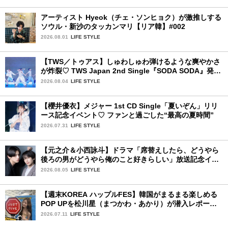
アーティスト Hyeok（チェ・ソンヒョク）が激推しする
ソウル・新沙のタッカンマリ【リア韓】#002
2026.08.01
LIFE STYLE
【TWS／トゥアス】しゅわしゅわ弾けるような爽やかさ
が炸裂♡ TWS Japan 2nd Single『SODA SODA』発売
記念SPECIAL SHOWCASEを詳細レポ
2026.08.04
LIFE STYLE
【櫻井優衣】メジャー 1st CD Single「夏いぞん」リリ
ース記念イベント♡ ファンと過ごした“最高の夏時間”
2026.07.31
LIFE STYLE
【元之介＆小西詠斗】ドラマ「席替えしたら、どうやら
後ろの男がどうやら俺のこと好きらしい」放送記念イン
タビュー♡ 「自然と詠斗くんが可愛く見えたんです」
2026.08.05
LIFE STYLE
【週末KOREA ハップルFES】韓国がまるまる楽しめる
POP UPを松川星（まつかわ・あかり）が潜入レポート
♡
2026.07.11
LIFE STYLE