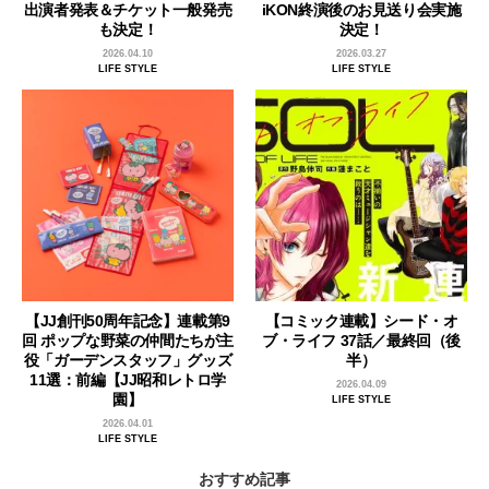
出演者発表＆チケット一般発売
iKON終演後のお見送り会実施
も決定！
決定！
2026.04.10
2026.03.27
LIFE STYLE
LIFE STYLE
【JJ創刊50周年記念】連載第9
【コミック連載】シード・オ
回 ポップな野菜の仲間たちが主
ブ・ライフ 37話／最終回（後
役「ガーデンスタッフ」グッズ
半）
11選：前編【JJ昭和レトロ学
2026.04.09
園】
LIFE STYLE
2026.04.01
LIFE STYLE
おすすめ記事