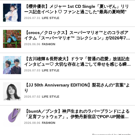
【櫻井優衣】メジャー 1st CD Single「夏いぞん」リリ
ース記念イベント♡ ファンと過ごした“最高の夏時間”
2026.07.31
LIFE STYLE
【crocs／クロックス】スーパーマリオ™とのコラボア
イテム「スーパーマリオ™ コレクション」が2026年7月
16日より発売開始！
2026.06.06
FASHION
【古川雄輝＆長野凌大】ドラマ「普通の恋愛」放送記念
インタビュー♡ 大切な存在と過ごして幸せを感じる瞬間
は？
2026.07.03
LIFE STYLE
【JJ 50th Anniversary EDITION】梨花さんの“言葉”よ
り
2026.07.02
LIFE STYLE
【buntA／ブンタ】神戸生まれのラバーブランドによる
「足育フットウェア」。伊勢丹新宿店でPOP-UP開催
中！
2026.08.06
FASHION
Recommended by