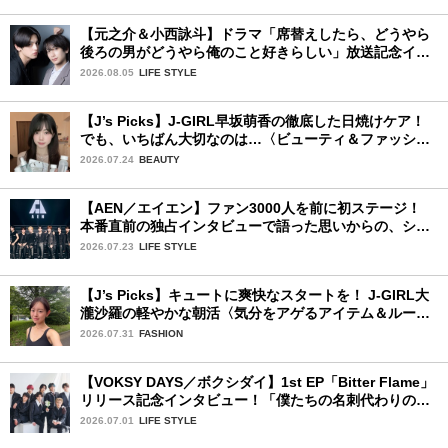
【元之介＆小西詠斗】ドラマ「席替えしたら、どうやら
後ろの男がどうやら俺のこと好きらしい」放送記念イン
タビュー♡ 「自然と詠斗くんが可愛く見えたんです」
2026.08.05
LIFE STYLE
【J’s Picks】J-GIRL早坂萌香の徹底した日焼けケア！
でも、いちばん大切なのは…〈ビューティ＆ファッショ
ン夏の必需品〉
2026.07.24
BEAUTY
【AEN／エイエン】ファン3000人を前に初ステージ！
本番直前の独占インタビューで語った思いからの、ショ
ーケース完全レポート！
2026.07.23
LIFE STYLE
【J’s Picks】キュートに爽快なスタートを！ J-GIRL大
瀧沙羅の軽やかな朝活〈気分をアゲるアイテム＆ルーテ
ィーン〉
2026.07.31
FASHION
【VOKSY DAYS／ボクシダイ】1st EP「Bitter Flame」
リリース記念インタビュー！「僕たちの名刺代わりのよ
うなアルバム」
2026.07.01
LIFE STYLE