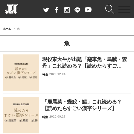
ホーム
魚
魚
現役東大生が出題「翻車魚・烏賊・雲
丹」これ読める？【読めたらすご…
2020.12.04
特集
「鹿尾菜・蝶鮫・鯣」これ読める？
【読めたらすごい漢字シリーズ】
2020.09.27
特集