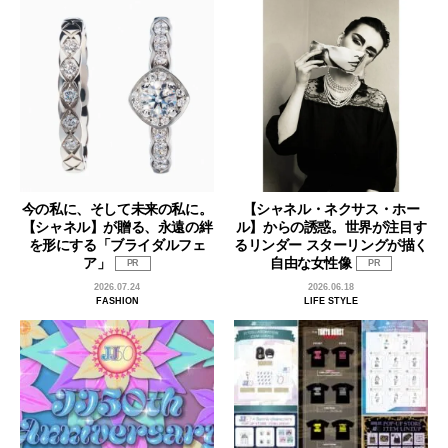
今の私に、そして未来の私に。
【シャネル・ネクサス・ホー
【シャネル】が贈る、永遠の絆
ル】からの誘惑。世界が注目す
を形にする「ブライダルフェ
るリンダー スターリングが描く
ア」
自由な女性像
PR
PR
2026.07.24
2026.06.18
FASHION
LIFE STYLE