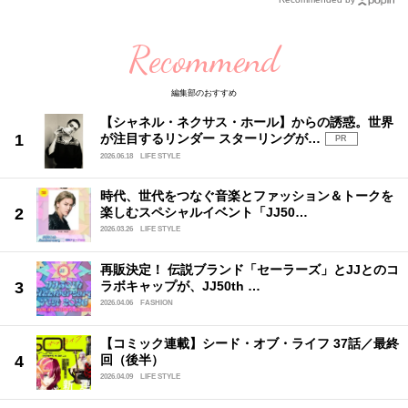
Recommend
編集部のおすすめ
【シャネル・ネクサス・ホール】からの誘惑。世界
が注目するリンダー スターリングが…
PR
2026.06.18
LIFE STYLE
時代、世代をつなぐ音楽とファッション＆トークを
楽しむスペシャルイベント「JJ50…
2026.03.26
LIFE STYLE
再販決定！ 伝説ブランド「セーラーズ」とJJとのコ
ラボキャップが、JJ50th …
2026.04.06
FASHION
【コミック連載】シード・オブ・ライフ 37話／最終
回（後半）
2026.04.09
LIFE STYLE