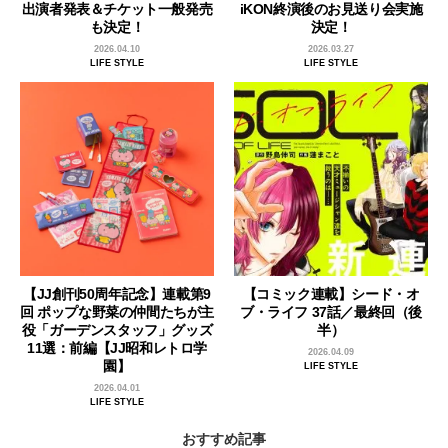
出演者発表＆チケット一般発売
iKON終演後のお見送り会実施
も決定！
決定！
2026.04.10
2026.03.27
LIFE STYLE
LIFE STYLE
【JJ創刊50周年記念】連載第9
【コミック連載】シード・オ
回 ポップな野菜の仲間たちが主
ブ・ライフ 37話／最終回（後
役「ガーデンスタッフ」グッズ
半）
11選：前編【JJ昭和レトロ学
2026.04.09
園】
LIFE STYLE
2026.04.01
LIFE STYLE
おすすめ記事