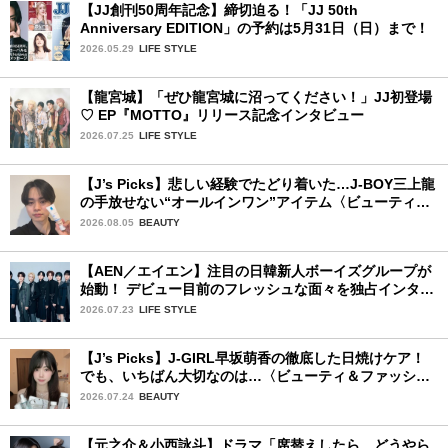
【JJ創刊50周年記念】締切迫る！「JJ 50th
Anniversary EDITION」の予約は5月31日（日）まで！
2026.05.29
LIFE STYLE
【龍宮城】「ぜひ龍宮城に沼ってください！」JJ初登場
♡ EP『MOTTO』リリース記念インタビュー
2026.07.25
LIFE STYLE
【J’s Picks】悲しい経験でたどり着いた…J-BOY三上龍
の手放せない“オールインワン”アイテム〈ビューティ＆
ファッション夏の必需品〉
2026.08.05
BEAUTY
【AEN／エイエン】注目の日韓新人ボーイズグループが
始動！ デビュー目前のフレッシュな面々を独占インタビ
ュー。7人の魅力に迫ります♪
2026.07.23
LIFE STYLE
【J’s Picks】J-GIRL早坂萌香の徹底した日焼けケア！
でも、いちばん大切なのは…〈ビューティ＆ファッショ
ン夏の必需品〉
2026.07.24
BEAUTY
【元之介＆小西詠斗】ドラマ「席替えしたら、どうやら