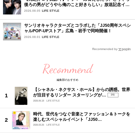
後ろの男がどうやら俺のこと好きらしい」放送記念イン
タビュー♡ 「自然と詠斗くんが可愛く見えたんです」
2026.08.05
LIFE STYLE
サンリオキャラクターズとコラボした「JJ50周年スペシ
ャルPOP-UPストア」広島・岩手で同時開催！
2026.08.01
LIFE STYLE
Recommended by
Recommend
編集部のおすすめ
【シャネル・ネクサス・ホール】からの誘惑。世界
が注目するリンダー スターリングが…
PR
2026.06.18
LIFE STYLE
時代、世代をつなぐ音楽とファッション＆トークを
楽しむスペシャルイベント「JJ50…
2026.03.26
LIFE STYLE