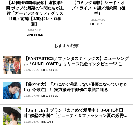
【JJ創刊50周年記念】連載第9
【コミック連載】シード・オ
回 ポップな野菜の仲間たちが主
ブ・ライフ 37話／最終回（後
役「ガーデンスタッフ」グッズ
半）
11選：前編【JJ昭和レトロ学
2026.04.09
園】
LIFE STYLE
2026.04.01
LIFE STYLE
おすすめ記事
【FANTASTICS／ファンタスティックス】ニューシング
ル「SUNFLOWER」リリース記念インタビュー♡ この
夏楽しみにしていることは？
2026.06.27
LIFE STYLE
【藤本洸大】「とにかく満足しない俳優になっていきた
い」今最注目！ 実力派若手俳優の素顔に迫る
2026.07.09
LIFE STYLE
【J’s Picks】ブランドまとめて愛用中！ J-GIRL有田
叶“鉄壁の相棒”〈ビューティ＆ファッション夏の必需
品〉
2026.08.07
BEAUTY