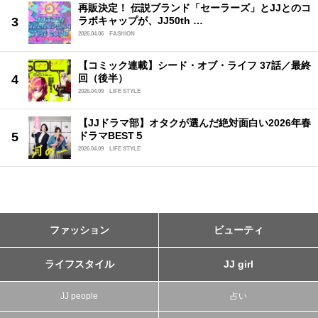
再販決定！ 伝説ブランド「セーラーズ」とJJとのコ
ラボキャップが、JJ50th …
2026.04.06
FASHION
【コミック連載】シード・オブ・ライフ 37話／最終
回（後半）
2026.04.09
LIFE STYLE
【JJドラマ部】オタクが選んだ絶対面白い2026年春
ドラマBEST５
2026.04.09
LIFE STYLE
ファッション
ビューティ
ライフスタイル
JJ girl
JJ people
占い