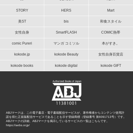
STORY
HERS
Mart
美ST
bis
和食スタイル
女性自身
SmartFLASH
COMIC熱帯
comic Pureri
マンガ コミソル
本がすき。
kokode.jp
kokode Beauty
女性自身百貨店
kokode books
kokode digital
kokode GIFT
ABJマークは、この電子書店・電子書籍配信サービスが、著作権者からコンテンツ使用許
諾を得た正規版配信サービスであることを示す登録商標（登録番号 第6091713号）です。
ABJマークの詳細、ABJマークを掲示しているサービスの一覧はこちらです。
https://aebs.or.jp/