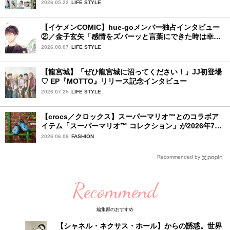
ファイナリストの個性あふれる18冊
2026.05.22
LIFE STYLE
【イケメンCOMIC】hue-goメンバー独占インタビュー
②／金子玄矢「感情をズバーッと言葉にできた時は幸
せ〜」
2026.08.07
LIFE STYLE
【龍宮城】「ぜひ龍宮城に沼ってください！」JJ初登場
♡ EP『MOTTO』リリース記念インタビュー
2026.07.25
LIFE STYLE
【crocs／クロックス】スーパーマリオ™とのコラボア
イテム「スーパーマリオ™ コレクション」が2026年7月
16日より発売開始！
2026.06.06
FASHION
Recommended by
Recommend
編集部のおすすめ
【シャネル・ネクサス・ホール】からの誘惑。世界