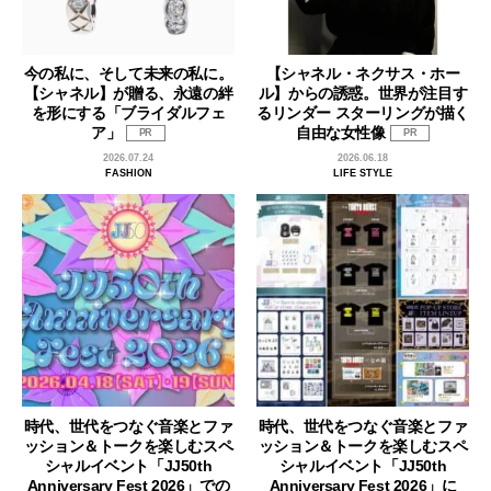
今の私に、そして未来の私に。
【シャネル・ネクサス・ホー
【シャネル】が贈る、永遠の絆
ル】からの誘惑。世界が注目す
を形にする「ブライダルフェ
るリンダー スターリングが描く
ア」
自由な女性像
PR
PR
2026.07.24
2026.06.18
FASHION
LIFE STYLE
時代、世代をつなぐ音楽とファ
時代、世代をつなぐ音楽とファ
ッション＆トークを楽しむスペ
ッション＆トークを楽しむスペ
シャルイベント「JJ50th
シャルイベント「JJ50th
Anniversary Fest 2026」での
Anniversary Fest 2026」に