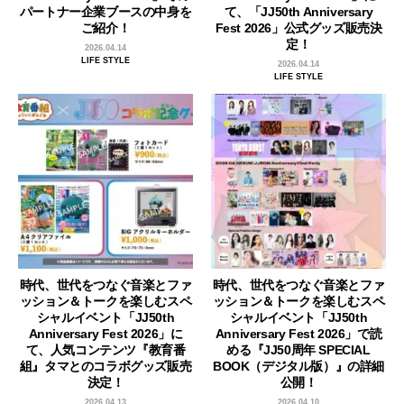
パートナー企業ブースの中身を
て、「JJ50th Anniversary
ご紹介！
Fest 2026」公式グッズ販売決
定！
2026.04.14
LIFE STYLE
2026.04.14
LIFE STYLE
時代、世代をつなぐ音楽とファ
時代、世代をつなぐ音楽とファ
ッション＆トークを楽しむスペ
ッション＆トークを楽しむスペ
シャルイベント「JJ50th
シャルイベント「JJ50th
Anniversary Fest 2026」に
Anniversary Fest 2026」で読
て、人気コンテンツ『教育番
める『JJ50周年 SPECIAL
組』タマとのコラボグッズ販売
BOOK（デジタル版）』の詳細
決定！
公開！
2026.04.13
2026.04.10