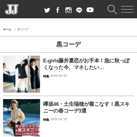
ホーム
黒コーデ
黒コーデ
E-girls藤井夏恋がお手本！急に秋っぽ
くなった今、マネしたい…
2020.09.15
特集
欅坂46・土生瑞穂が着こなす！黒スキ
ニーの春コーデ3選
2020.03.15
特集