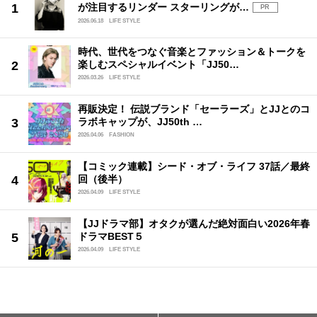
が注目するリンダー スターリングが…
PR
2026.06.18
LIFE STYLE
時代、世代をつなぐ音楽とファッション＆トークを
楽しむスペシャルイベント「JJ50…
2026.03.26
LIFE STYLE
再販決定！ 伝説ブランド「セーラーズ」とJJとのコ
ラボキャップが、JJ50th …
2026.04.06
FASHION
【コミック連載】シード・オブ・ライフ 37話／最終
回（後半）
2026.04.09
LIFE STYLE
【JJドラマ部】オタクが選んだ絶対面白い2026年春
ドラマBEST５
2026.04.09
LIFE STYLE