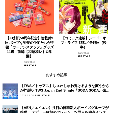
【JJ創刊50周年記念】連載第9
【コミック連載】シード・オ
回 ポップな野菜の仲間たちが主
ブ・ライフ 37話／最終回（後
役「ガーデンスタッフ」グッズ
半）
11選：前編【JJ昭和レトロ学
2026.04.09
園】
LIFE STYLE
2026.04.01
LIFE STYLE
おすすめ記事
【TWS／トゥアス】しゅわしゅわ弾けるような爽やかさ
が炸裂♡ TWS Japan 2nd Single『SODA SODA』発売
記念SPECIAL SHOWCASEを詳細レポ
2026.08.04
LIFE STYLE
【AEN／エイエン】注目の日韓新人ボーイズグループが
始動！ デビュー目前のフレッシュな面々を独占インタビ