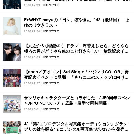
ュー。7人の魅力に迫ります♪
2026.07.23
LIFE STYLE
ExWHYZ mayuの「日々、ぼやき｡」#42（最終回） ま
ゆのぼやきラスト
2026.07.24
LIFE STYLE
【元之介＆小西詠斗】ドラマ「席替えしたら、どうやら
後ろの男がどうやら俺のこと好きらしい」放送記念イン
タビュー♡ 「自然と詠斗くんが可愛く見えたんです」
2026.08.05
LIFE STYLE
【aoen／アオエン】3rd Single「ハジマリCOLOR」発
売記念イベントに登場！「さらに上のステップに向けた
新たなハジマリになるように」と爽やかな笑顔で意気込
2026.07.27
LIFE STYLE
みを！
サンリオキャラクターズとコラボした「JJ50周年スペシ
ャルPOP-UPストア」広島・岩手で同時開催！
2026.08.01
LIFE STYLE
JJ「第2回ソロデジタル写真集オーディション」グラン
プリの鍵を握る“ミニデジタル写真集”が5/23から発売！