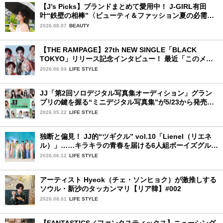
【J’s Picks】ブランドまとめて愛用中！ J-GIRL有田
叶“鉄壁の相棒”〈ビューティ＆ファッション夏の必需
品〉
2026.08.07
BEAUTY
【THE RAMPAGE】27th NEW SINGLE「BLACK
TOKYO」リリース記念インタビュー！ 最近「このメン
バー、男らしいな」と感じた瞬間は？
2026.06.04
LIFE STYLE
JJ「第2回ソロデジタル写真集オーディション」グラン
プリの鍵を握る“ミニデジタル写真集”が5/23から発売！
ファイナリストの個性あふれる18冊
2026.05.22
LIFE STYLE
独断と偏見！ JJ的“ツギクル” vol.10「Lienel（リエネ
ル）」……キラキラの青春を届ける6人組ボーイズグルー
プ
2026.06.12
LIFE STYLE
アーティスト Hyeok（チェ・ソンヒョク）が激推しする
ソウル・新沙のタッカンマリ【リア韓】#002
2026.08.01
LIFE STYLE
【FANTASTICS／ファンタスティックス】ニューシング