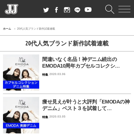
ホーム
20代人気ブランド新作試着連載
20代人気ブランド新作試着連載
間違いなく名品！神デニム続出の
EMODA10周年カプセルコレクシ…
2020.03.06
特集
痩せ見えが叶うと大評判「EMODAの神
デニム」ベスト３を試着して…
2020.03.05
特集