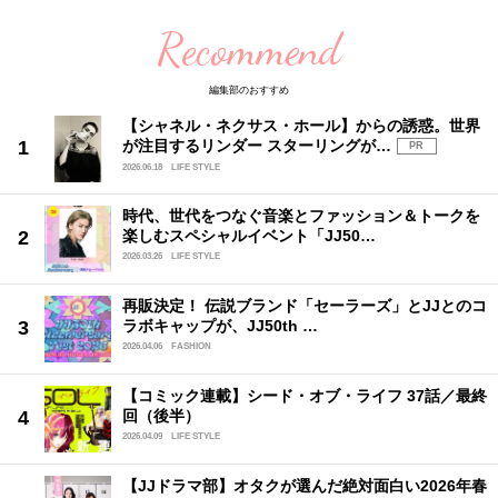
Recommend
編集部のおすすめ
【シャネル・ネクサス・ホール】からの誘惑。世界
が注目するリンダー スターリングが…
PR
2026.06.18
LIFE STYLE
時代、世代をつなぐ音楽とファッション＆トークを
楽しむスペシャルイベント「JJ50…
2026.03.26
LIFE STYLE
再販決定！ 伝説ブランド「セーラーズ」とJJとのコ
ラボキャップが、JJ50th …
2026.04.06
FASHION
【コミック連載】シード・オブ・ライフ 37話／最終
回（後半）
2026.04.09
LIFE STYLE
【JJドラマ部】オタクが選んだ絶対面白い2026年春