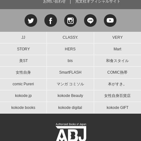
お問い合わせ
光文社オフィシャルサイト
JJ
CLASSY.
VERY
STORY
HERS
Mart
美ST
bis
和食スタイル
女性自身
SmartFLASH
COMIC熱帯
comic Pureri
マンガ コミソル
本がすき。
kokode.jp
kokode Beauty
女性自身百貨店
kokode books
kokode digital
kokode GIFT