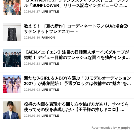
ル「SUNFLOWER」リリース記念インタビュー♡ この
夏楽しみにしていることは？
2026.06.27
LIFE STYLE
教えて！ ［夏の新作］コーディネート♡／GUの場合②
サテンドットフレアスカート
2026.06.30
FASHION
【AEN／エイエン】注目の日韓新人ボーイズグループが
始動！ デビュー目前のフレッシュな面々を独占インタビ
ュー。7人の魅力に迫ります♪
2026.07.23
LIFE STYLE
新たなJ-GIRL＆J-BOYを選ぶ「JJモデルオーディション
2027」が募集開始！ 予選ブロックは候補生の“魅力”を重
視した「新システム」に変わります
2026.08.03
LIFE STYLE
役柄の内面を表現する回り方や跳び方があり、すべてを
使ってその役を表現したい【王子様の推しドコロ】
vol.31 大塚 卓さん
2026.05.16
LIFE STYLE
Recommended by