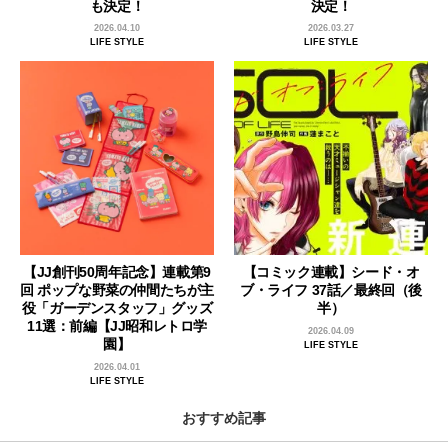
も決定！
決定！
2026.04.10
2026.03.27
LIFE STYLE
LIFE STYLE
【JJ創刊50周年記念】連載第9
【コミック連載】シード・オ
回 ポップな野菜の仲間たちが主
ブ・ライフ 37話／最終回（後
役「ガーデンスタッフ」グッズ
半）
11選：前編【JJ昭和レトロ学
2026.04.09
園】
LIFE STYLE
2026.04.01
LIFE STYLE
おすすめ記事