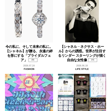
今の私に、そして未来の私に。
【シャネル・ネクサス・ホー
【シャネル】が贈る、永遠の絆
ル】からの誘惑。世界が注目す
を形にする「ブライダルフェ
るリンダー スターリングが描く
ア」
自由な女性像
PR
PR
2026.07.24
2026.06.18
FASHION
LIFE STYLE