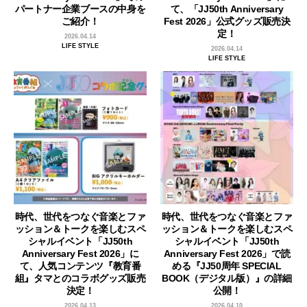
パートナー企業ブースの中身を
て、「JJ50th Anniversary
ご紹介！
Fest 2026」公式グッズ販売決
定！
2026.04.14
LIFE STYLE
2026.04.14
LIFE STYLE
時代、世代をつなぐ音楽とファ
時代、世代をつなぐ音楽とファ
ッション＆トークを楽しむスペ
ッション＆トークを楽しむスペ
シャルイベント「JJ50th
シャルイベント「JJ50th
Anniversary Fest 2026」に
Anniversary Fest 2026」で読
て、人気コンテンツ『教育番
める『JJ50周年 SPECIAL
組』タマとのコラボグッズ販売
BOOK（デジタル版）』の詳細
決定！
公開！
2026.04.13
2026.04.10