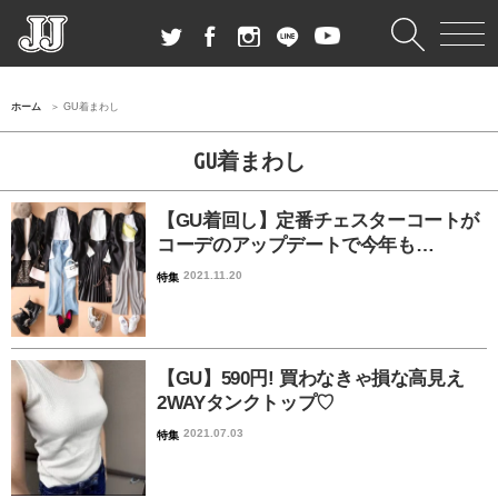
ホーム
GU着まわし
GU着まわし
【GU着回し】定番チェスターコートが
コーデのアップデートで今年も…
2021.11.20
特集
【GU】590円! 買わなきゃ損な高見え
2WAYタンクトップ♡
2021.07.03
特集