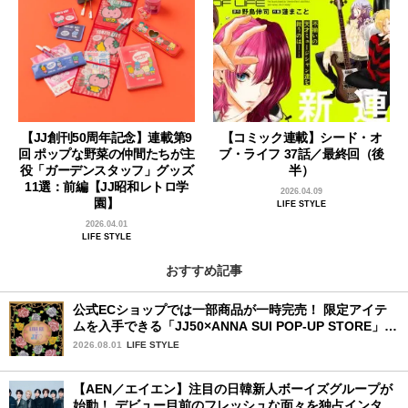
【JJ創刊50周年記念】連載第9
【コミック連載】シード・オ
回 ポップな野菜の仲間たちが主
ブ・ライフ 37話／最終回（後
役「ガーデンスタッフ」グッズ
半）
11選：前編【JJ昭和レトロ学
2026.04.09
園】
LIFE STYLE
2026.04.01
LIFE STYLE
おすすめ記事
公式ECショップでは一部商品が一時完売！ 限定アイテ
ムを入手できる「JJ50×ANNA SUI POP-UP STORE」が
広島で開催決定
2026.08.01
LIFE STYLE
【AEN／エイエン】注目の日韓新人ボーイズグループが
始動！ デビュー目前のフレッシュな面々を独占インタビ