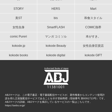
STORY
HERS
Mart
美ST
bis
和食スタイル
女性自身
SmartFLASH
COMIC熱帯
comic Pureri
マンガ コミソル
本がすき。
kokode.jp
kokode Beauty
女性自身百貨店
kokode books
kokode digital
kokode GIFT
ABJマークは、この電子書店・電子書籍配信サービスが、著作権者からコンテンツ使用許
諾を得た正規版配信サービスであることを示す登録商標（登録番号 第6091713号）です。
ABJマークの詳細、ABJマークを掲示しているサービスの一覧はこちらです。
https://aebs.or.jp/