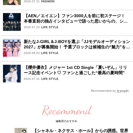
ィーン〉
2026.07.31
FASHION
【AEN／エイエン】ファン3000人を前に初ステージ！
本番直前の独占インタビューで語った思いからの、ショ
ーケース完全レポート！
2026.07.23
LIFE STYLE
新たなJ-GIRL＆J-BOYを選ぶ「JJモデルオーディション
2027」が募集開始！ 予選ブロックは候補生の“魅力”を重
視した「新システム」に変わります
2026.08.03
LIFE STYLE
【櫻井優衣】メジャー 1st CD Single「夏いぞん」リリ
ース記念イベント♡ ファンと過ごした“最高の夏時間”
2026.07.31
LIFE STYLE
Recommended by
Recommend
編集部のおすすめ
【シャネル・ネクサス・ホール】からの誘惑。世界