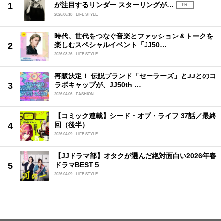
が注目するリンダー スターリングが…
PR
2026.06.18
LIFE STYLE
時代、世代をつなぐ音楽とファッション＆トークを
楽しむスペシャルイベント「JJ50…
2026.03.26
LIFE STYLE
再販決定！ 伝説ブランド「セーラーズ」とJJとのコ
ラボキャップが、JJ50th …
2026.04.06
FASHION
【コミック連載】シード・オブ・ライフ 37話／最終
回（後半）
2026.04.09
LIFE STYLE
【JJドラマ部】オタクが選んだ絶対面白い2026年春
ドラマBEST５
2026.04.09
LIFE STYLE