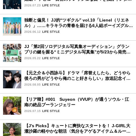
ュー。7人の魅力に迫ります♪
2026.07.23
LIFE STYLE
独断と偏見！ JJ的“ツギクル” vol.10「Lienel（リエネ
ル）」……キラキラの青春を届ける6人組ボーイズグルー
プ
2026.06.12
LIFE STYLE
JJ「第2回ソロデジタル写真集オーディション」グラン
プリの鍵を握る“ミニデジタル写真集”が5/23から発売！
ファイナリストの個性あふれる18冊
2026.05.22
LIFE STYLE
【元之介＆小西詠斗】ドラマ「席替えしたら、どうやら
後ろの男がどうやら俺のこと好きらしい」放送記念イン
タビュー♡ 「自然と詠斗くんが可愛く見えたんです」
2026.08.05
LIFE STYLE
【リア韓】#001 Suyeon（VVUP）が通うソウル・江
南の絶品ブーランジェリー
2026.07.15
LIFE STYLE
【J’s Picks】キュートに爽快なスタートを！ J-GIRL大
瀧沙羅の軽やかな朝活〈気分をアゲるアイテム＆ルーテ