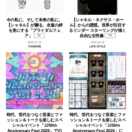
今の私に、そして未来の私に。
【シャネル・ネクサス・ホー
【シャネル】が贈る、永遠の絆
ル】からの誘惑。世界が注目す
を形にする「ブライダルフェ
るリンダー スターリングが描く
ア」
自由な女性像
PR
PR
2026.07.24
2026.06.18
FASHION
LIFE STYLE
時代、世代をつなぐ音楽とファ
時代、世代をつなぐ音楽とファ
ッション＆トークを楽しむスペ
ッション＆トークを楽しむスペ
シャルイベント「JJ50th
シャルイベント「JJ50th
Anniversary Fest 2026」での
Anniversary Fest 2026」に