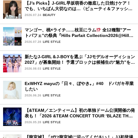
【J’s Picks】J-GIRL早坂萌香の徹底した日焼けケア！
でも、いちばん大切なのは…〈ビューティ＆ファッショ
ン夏の必需品〉
2026.07.24
BEAUTY
マンゴー、桃×ライチ……枝豆にラム
全12種類”アー
トパフェ”の祭典『Hills Parfait Collection2026@Hills
House』
2026.07.28
LIFE STYLE
新たなJ-GIRL＆J-BOYを選ぶ「JJモデルオーディション
2027」が募集開始！ 予選ブロックは候補生の“魅力”を重
視した「新システム」に変わります
2026.08.03
LIFE STYLE
ExWHYZ mayuの「日々、ぼやき｡」#40 ドパガキ卒業
したい
2026.06.26
LIFE STYLE
【&TEAM／エンティーム】初の単独ドーム公演開催の発
表も！「2026 &TEAM CONCERT TOUR ‘BLAZE THE
WAY’」神奈川公演初日レポ
2026.05.28
LIFE STYLE
【龍宮城】「ぜひ龍宮城に沼ってください！」JJ初登場