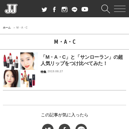
ホーム
M・A・C
M・A・C
「M・A・C」と「サンローラン」の超
人気リップをつけ比べてみた！
2019.08.27
特集
この記事が気に入ったら