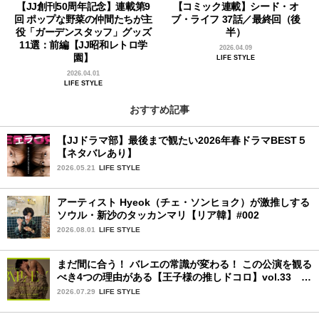
【JJ創刊50周年記念】連載第9
【コミック連載】シード・オ
回 ポップな野菜の仲間たちが主
ブ・ライフ 37話／最終回（後
役「ガーデンスタッフ」グッズ
半）
11選：前編【JJ昭和レトロ学
2026.04.09
園】
LIFE STYLE
2026.04.01
LIFE STYLE
おすすめ記事
【JJドラマ部】最後まで観たい2026年春ドラマBEST５
【ネタバレあり】
2026.05.21
LIFE STYLE
アーティスト Hyeok（チェ・ソンヒョク）が激推しする
ソウル・新沙のタッカンマリ【リア韓】#002
2026.08.01
LIFE STYLE
まだ間に合う！ バレエの常識が変わる！ この公演を観る
べき4つの理由がある【王子様の推しドコロ】vol.33
POLA presents BALLET TheNewClassic 2026
2026.07.29
LIFE STYLE