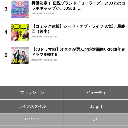
再販決定！ 伝説ブランド「セーラーズ」とJJとのコ
ラボキャップが、JJ50th …
2026.04.06
FASHION
【コミック連載】シード・オブ・ライフ 37話／最終
回（後半）
2026.04.09
LIFE STYLE
【JJドラマ部】オタクが選んだ絶対面白い2026年春
ドラマBEST５
2026.04.09
LIFE STYLE
ファッション
ビューティ
ライフスタイル
JJ girl
JJ people
占い