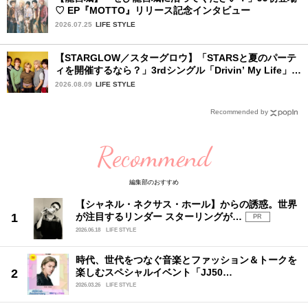
♡ EP『MOTTO』リリース記念インタビュー
2026.07.25
LIFE STYLE
【STARGLOW／スターグロウ】「STARSと夏のパーテ
ィを開催するなら？」3rdシングル「Drivin’ My Life」リ
リース記念インタビュー！
2026.08.09
LIFE STYLE
Recommended by
Recommend
編集部のおすすめ
【シャネル・ネクサス・ホール】からの誘惑。世界
が注目するリンダー スターリングが…
PR
2026.06.18
LIFE STYLE
時代、世代をつなぐ音楽とファッション＆トークを
楽しむスペシャルイベント「JJ50…
2026.03.26
LIFE STYLE