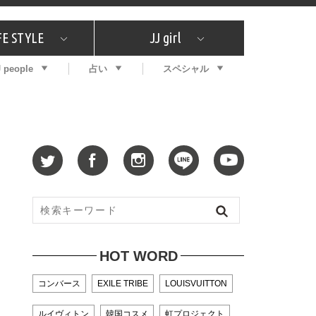
FE STYLE
JJ girl
J people
占い
スペシャル
メガイド
ッフの"それどこの"？
コスメ全部試してみた
エンタメ
プチプラ
What's NEW？
プレゼント
特集
おしゃラン！
プレゼント
恋愛
特集
コラム
インタビュー
サイン占い
毎週更新！ ジョニー楓の12星座占い
最新号
SNSキャンペーン
バックナンバー
HOT WORD
コンバース
EXILE TRIBE
LOUISVUITTON
ルイヴィトン
韓国コスメ
虹プロジェクト