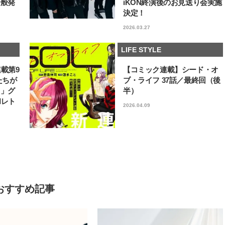
一般発
iKON終演後のお見送り会実施
決定！
2026.03.27
LIFE STYLE
連載第9
【コミック連載】シード・オ
たちが
ブ・ライフ 37話／最終回（後
フ」グ
半）
和レト
2026.04.09
おすすめ記事