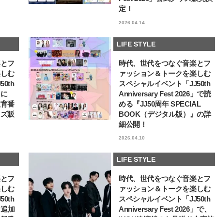
ュー
定！
【JJ専属モデルの素顔】ホ・ジウ
【AEN／エイエン】注目
ォンの愛用スキンケアは敏感肌向
人ボーイズグループが始動
2026.04.14
け
ュー目前のフレッシュな
2025.12.09
2026.07.23
占インタビュー。7人の
BEAUTY
LIFE STYLE
ります♪
LIFE STYLE
楽とフ
時代、世代をつなぐ音楽とフ
楽しむ
ァッション＆トークを楽しむ
0th
スペシャルイベント「JJ50th
6」に
Anniversary Fest 2026」で読
教育番
める『JJ50周年 SPECIAL
ッズ販
BOOK（デジタル版）』の詳
細公開！
2026.04.10
LIFE STYLE
楽とフ
時代、世代をつなぐ音楽とフ
楽しむ
ァッション＆トークを楽しむ
0th
スペシャルイベント「JJ50th
6」追加
Anniversary Fest 2026」で、