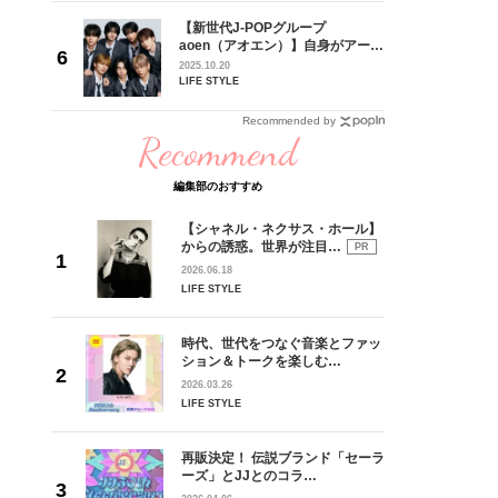
の日韓新
【新世代J-POPグループ
！ デビ
aoen（アオエン）】自身がアーテ
面々を独
ィストを目指すきかっけとなった
2025.10.20
魅力に迫
先輩とは―― 新曲「青春インクレ
LIFE STYLE
ディブル」リリース記念インタビ
ュー
Recommended by
Recommend
編集部のおすすめ
【シャネル・ネクサス・ホール】
からの誘惑。世界が注目…
PR
2026.06.18
LIFE STYLE
時代、世代をつなぐ音楽とファッ
ション＆トークを楽しむ…
2026.03.26
LIFE STYLE
再販決定！ 伝説ブランド「セーラ
ーズ」とJJとのコラ…