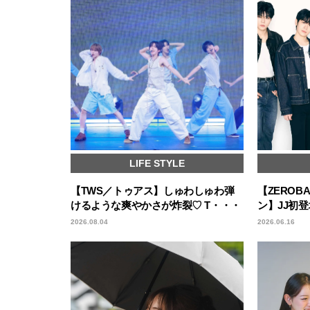
LIFE STYLE
【TWS／トゥアス】しゅわしゅわ弾
【ZEROB
けるような爽やかさが炸裂♡ T・・・
ン】JJ初
2026.08.04
2026.06.16