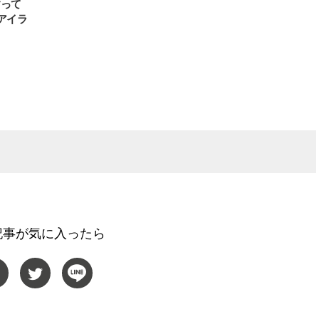
すって
黒アイラ
記事が気に入ったら
BEAUTY
L
【J’s Picks】ブランドまとめて愛
【元之介＆小西詠斗】ド
用中！ J-GIRL有田叶“鉄壁の相
替えしたら、どうやら後