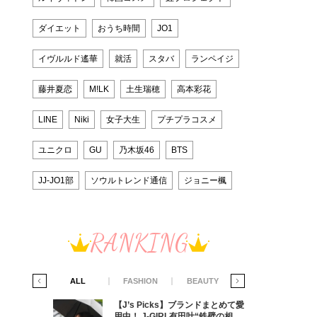
ダイエット
おうち時間
JO1
イヴルルド遙華
就活
スタバ
ランペイジ
藤井夏恋
M!LK
土生瑞穂
高本彩花
LINE
Niki
女子大生
プチプラコスメ
ユニクロ
GU
乃木坂46
BTS
JJ-JO1部
ソウルトレンド通信
ジョニー楓
RANKING
IFE STYLE
ALL
FASHION
BEAUTY
LIFE STYLE
ラマ「席
【J’s Picks】ブランドまとめて愛
ろの男が
用中！ J-GIRL有田叶“鉄壁の相