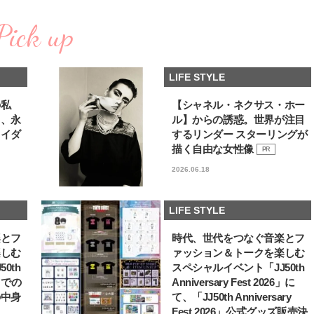
棒”〈ビューティ＆ファッション
どうやら俺のこと好きら
2026.08.07
2026.08.05
夏の必需品〉
送記念インタビュー♡ 「
Pick up
BEAUTY
LIFE STYLE
斗くんが可愛く見えたん
【JJ専属モデルの素顔】ビューテ
曾祖父のバレエスクール
ィ大好き！ 松川 星のお気に入り
リカへ……オールラウン
LIFE STYLE
コスメをCHECK
指すダンサーは踊ること
2025.12.16
2026.03.30
ぎる【王子様の推しドコ
BEAUTY
LIFE STYLE
vol.29 三宅啄未さん
の私
【シャネル・ネクサス・ホー
る、永
ル】からの誘惑。世界が注目
【J’s Picks】悲しい経験でたどり
新たなJ-GIRL＆J-BOY
ライダ
するリンダー スターリングが
着いた…J-BOY三上龍の手放せな
「JJモデルオーディショ
い“オールインワン”アイテム〈ビ
2027」が募集開始！ 予
描く自由な女性像
PR
2026.08.05
2026.08.03
ューティ＆ファッション夏の必需
クは候補生の“魅力”を重
BEAUTY
LIFE STYLE
2026.06.18
品〉
「新システム」に変わり
【J’s Picks】J-GIRL早坂萌香の
【イケメンCOMIC】hue-
徹底した日焼けケア！ でも、いち
バー独占インタビュー②
LIFE STYLE
ばん大切なのは…〈ビューティ＆
矢「感情をズバーッと言
2026.07.24
2026.08.07
ファッション夏の必需品〉
た時は幸せ〜」
BEAUTY
LIFE STYLE
楽とフ
時代、世代をつなぐ音楽とフ
楽しむ
ァッション＆トークを楽しむ
【注目アーティストRainy。っ
【新世代J-POPグループ
0th
スペシャルイベント「JJ50th
て？】自称“コスメオタク見習
aoen（アオエン）】自
6」での
Anniversary Fest 2026」に
い”のポーチの中身、拝見しま
ィストを目指すきかっけ
2026.01.30
2025.10.20
の中身
て、「JJ50th Anniversary
す！
先輩とは―― 新曲「青春
BEAUTY
LIFE STYLE
ディブル」リリース記念
Fest 2026」公式グッズ販売決