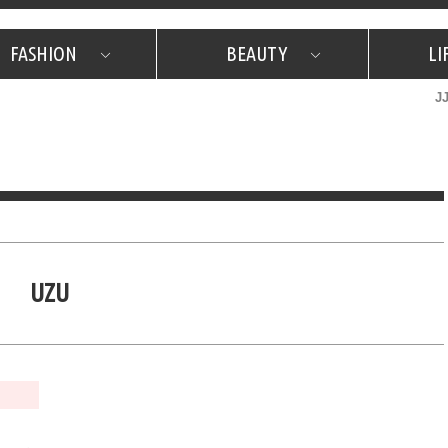
FASHION
BEAUTY
LI
J
美容担当のお気に入り
What's NEW？
占い
韓国
特集
What's NEW？
韓国
SNAP
ザ・ベスト5
特集
ザ・ベスト5
プレゼント
旅
JJグル
JJスタ
フォーチュンサイクル
ネイチャー
UZU