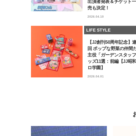
出演者発表＆チケット
売も決定！
2026.04.10
LIFE STYLE
【JJ創刊50周年記念】
回 ポップな野菜の仲間
主役「ガーデンスタッ
ッズ11選：前編【JJ昭
ロ学園】
2026.04.01