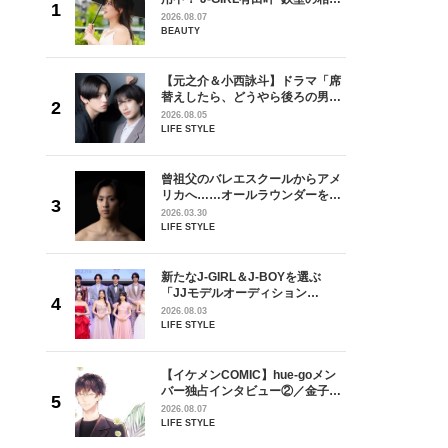
しい」放
棒”〈ビューティ＆ファッション
2026.08.07
自然と詠
夏の必需品〉
BEAUTY
です」
からアメ
【元之介＆小西詠斗】ドラマ「席
ダーを目
替えしたら、どうやら後ろの男が
が好きす
どうやら俺のこと好きらしい」放
2026.08.05
ロ】
送記念インタビュー♡ 「自然と詠
LIFE STYLE
斗くんが可愛く見えたんです」
を選ぶ
曾祖父のバレエスクールからアメ
ン
リカへ……オールラウンダーを目
選ブロッ
指すダンサーは踊ることが好きす
2026.03.30
視した
ぎる【王子様の推しドコロ】
LIFE STYLE
ます
vol.29 三宅啄未さん
goメン
新たなJ-GIRL＆J-BOYを選ぶ
／金子玄
「JJモデルオーディション
葉にでき
2027」が募集開始！ 予選ブロッ
2026.08.03
クは候補生の“魅力”を重視した
LIFE STYLE
「新システム」に変わります
【イケメンCOMIC】hue-goメン
身がアーテ
バー独占インタビュー②／金子玄
となった
矢「感情をズバーッと言葉にでき
2026.08.07
インクレ
た時は幸せ〜」
LIFE STYLE
インタビ