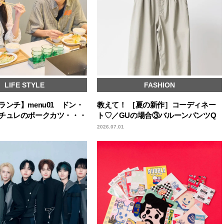
LIFE STYLE
FASHION
ランチ】menu01 ドン・
教えて！ ［夏の新作］コーディネー
チュレのポークカツ・・・
ト♡／GUの場合③バルーンパンツQ
2026.07.01