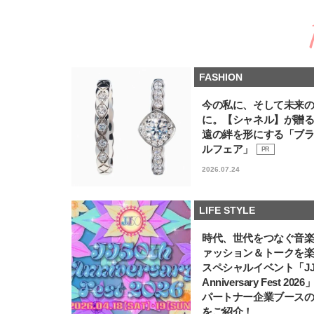
FASHION
今の私に、そして未来
に。【シャネル】が贈
遠の絆を形にする「ブ
ルフェア」
PR
2026.07.24
LIFE STYLE
時代、世代をつなぐ音
ァッション＆トークを
スペシャルイベント「JJ5
Anniversary Fest 202
パートナー企業ブース
をご紹介！