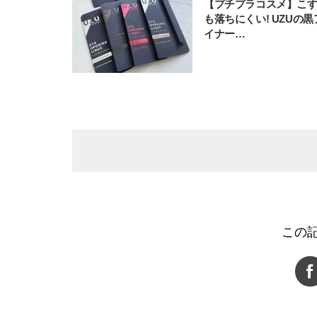
【プチプラコスメ】こ
も落ちにくい! UZUの
イナー…
この