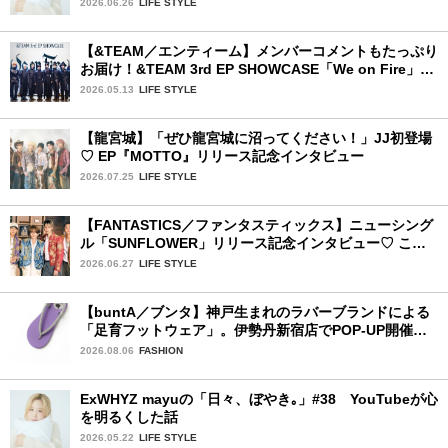
2026.06.26
LIFE STYLE
【&TEAM／エンティーム】メンバーコメントもたっぷり
お届け！&TEAM 3rd EP SHOWCASE「We on Fire」を
詳細レポート【前編】
2026.05.13
LIFE STYLE
【龍宮城】「ぜひ龍宮城に沼ってください！」JJ初登場
♡ EP『MOTTO』リリース記念インタビュー
2026.07.25
LIFE STYLE
【FANTASTICS／ファンタスティックス】ニューシング
ル「SUNFLOWER」リリース記念インタビュー♡ この
夏楽しみにしていることは？
2026.06.27
LIFE STYLE
【buntA／ブンタ】神戸生まれのラバーブランドによる
「足育フットウェア」。伊勢丹新宿店でPOP-UP開催
中！
2026.08.06
FASHION
ExWHYZ mayuの「日々、ぼやき｡」#38 YouTubeが心
を明るくした話
2026.05.22
LIFE STYLE