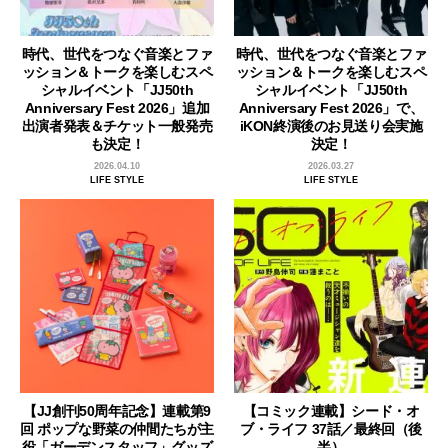
時代、世代をつなぐ音楽とファ
時代、世代をつなぐ音楽とファ
ッション＆トークを楽しむスペ
ッション＆トークを楽しむスペ
シャルイベント「JJ50th
シャルイベント「JJ50th
Anniversary Fest 2026」追加
Anniversary Fest 2026」で、
出演者発表＆チケット一般発売
iKON終演後のお見送り会実施
も決定！
決定！
2026.04.10
2026.03.27
LIFE STYLE
LIFE STYLE
【JJ創刊50周年記念】連載第9
【コミック連載】シード・オ
回 ポップな野菜の仲間たちが主
ブ・ライフ 37話／最終回（後
役「ガーデンスタッフ」グッズ
半）