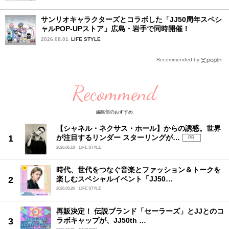
サンリオキャラクターズとコラボした「JJ50周年スペシ
ャルPOP-UPストア」広島・岩手で同時開催！
2026.08.01
LIFE STYLE
Recommended by
Recommend
編集部のおすすめ
【シャネル・ネクサス・ホール】からの誘惑。世界
が注目するリンダー スターリングが…
PR
2026.06.18
LIFE STYLE
時代、世代をつなぐ音楽とファッション＆トークを
楽しむスペシャルイベント「JJ50…
2026.03.26
LIFE STYLE
再販決定！ 伝説ブランド「セーラーズ」とJJとのコ
ラボキャップが、JJ50th …