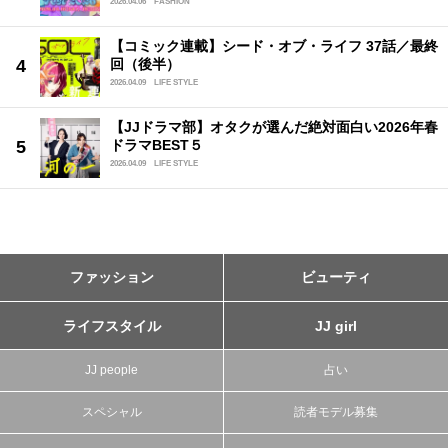
2026.04.06
FASHION
【コミック連載】シード・オブ・ライフ 37話／最終
回（後半）
2026.04.09
LIFE STYLE
【JJドラマ部】オタクが選んだ絶対面白い2026年春
ドラマBEST５
2026.04.09
LIFE STYLE
ファッション
ビューティ
ライフスタイル
JJ girl
JJ people
占い
スペシャル
読者モデル募集