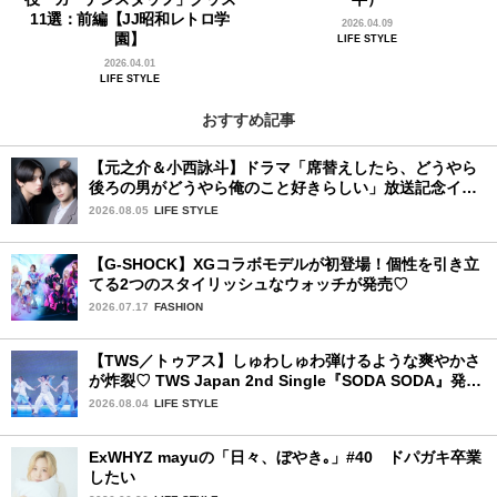
11選：前編【JJ昭和レトロ学
2026.04.09
園】
LIFE STYLE
2026.04.01
LIFE STYLE
おすすめ記事
【元之介＆小西詠斗】ドラマ「席替えしたら、どうやら
後ろの男がどうやら俺のこと好きらしい」放送記念イン
タビュー♡ 「自然と詠斗くんが可愛く見えたんです」
2026.08.05
LIFE STYLE
【G-SHOCK】XGコラボモデルが初登場！個性を引き立
てる2つのスタイリッシュなウォッチが発売♡
2026.07.17
FASHION
【TWS／トゥアス】しゅわしゅわ弾けるような爽やかさ
が炸裂♡ TWS Japan 2nd Single『SODA SODA』発売
記念SPECIAL SHOWCASEを詳細レポ
2026.08.04
LIFE STYLE
ExWHYZ mayuの「日々、ぼやき｡」#40 ドパガキ卒業
したい