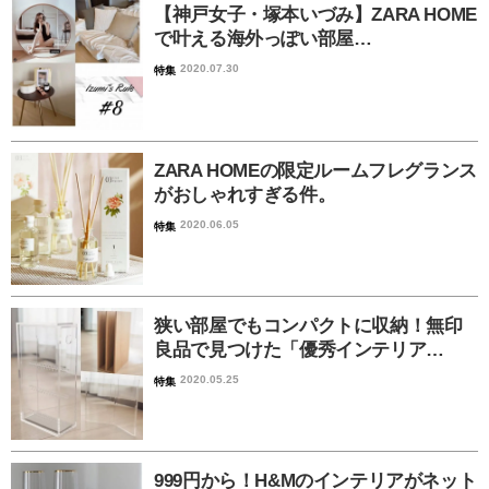
【神戸女子・塚本いづみ】ZARA HOME
で叶える海外っぽい部屋…
2020.07.30
特集
ZARA HOMEの限定ルームフレグランス
がおしゃれすぎる件。
2020.06.05
特集
狭い部屋でもコンパクトに収納！無印
良品で見つけた「優秀インテリア…
2020.05.25
特集
999円から！H&Mのインテリアがネット