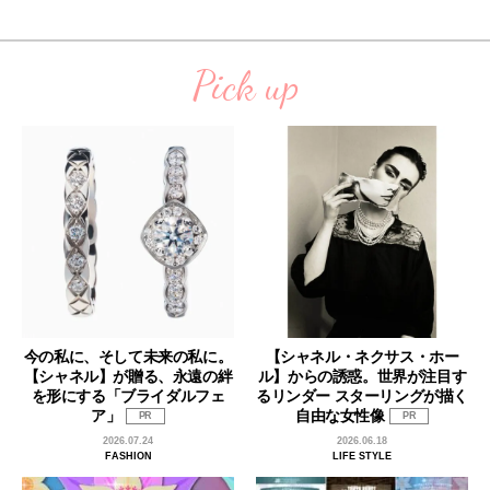
Pick up
今の私に、そして未来の私に。
【シャネル・ネクサス・ホー
【シャネル】が贈る、永遠の絆
ル】からの誘惑。世界が注目す
を形にする「ブライダルフェ
るリンダー スターリングが描く
ア」
自由な女性像
PR
PR
2026.07.24
2026.06.18
FASHION
LIFE STYLE