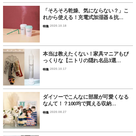
「そろそろ乾燥、気にならない？」こ
れから使える！充電式加湿器＆抗…
2020.10.18
特集
本当は教えたくない！家具マニアもび
っくりな【ニトリの隠れ名品3選…
2020.10.17
特集
ダイソーでこんなに部屋が可愛くなる
なんて！？100均で買える収納…
2020.08.27
特集