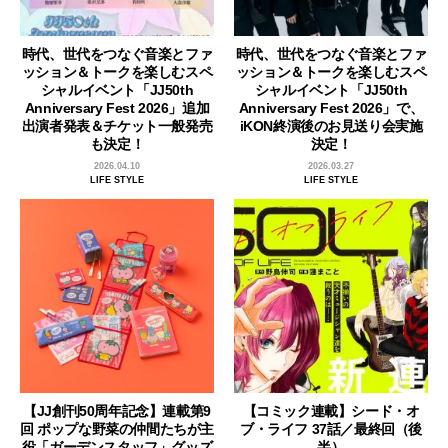
時代、世代をつなぐ音楽とファ
時代、世代をつなぐ音楽とファ
ッション＆トークを楽しむスペ
ッション＆トークを楽しむスペ
シャルイベント「JJ50th
シャルイベント「JJ50th
Anniversary Fest 2026」追加
Anniversary Fest 2026」で、
出演者発表＆チケット一般発売
iKON終演後のお見送り会実施
も決定！
決定！
2026.04.10
2026.03.27
LIFE STYLE
LIFE STYLE
【JJ創刊50周年記念】連載第9
【コミック連載】シード・オ
回 ポップな野菜の仲間たちが主
ブ・ライフ 37話／最終回（後
役「ガーデンスタッフ」グッズ
半）