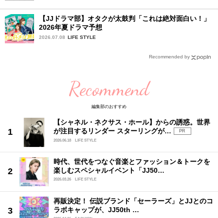
【JJドラマ部】オタクが太鼓判「これは絶対面白い！」
2026年夏ドラマ予想
2026.07.08
LIFE STYLE
Recommended by
Recommend
編集部のおすすめ
【シャネル・ネクサス・ホール】からの誘惑。世界
が注目するリンダー スターリングが…
PR
2026.06.18
LIFE STYLE
時代、世代をつなぐ音楽とファッション＆トークを
楽しむスペシャルイベント「JJ50…
2026.03.26
LIFE STYLE
再販決定！ 伝説ブランド「セーラーズ」とJJとのコ
ラボキャップが、JJ50th …