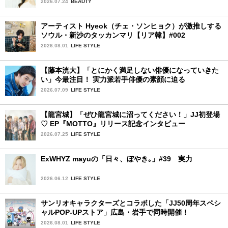
2026.07.24
BEAUTY
アーティスト Hyeok（チェ・ソンヒョク）が激推しする
ソウル・新沙のタッカンマリ【リア韓】#002
2026.08.01
LIFE STYLE
【藤本洸大】「とにかく満足しない俳優になっていきた
い」今最注目！ 実力派若手俳優の素顔に迫る
2026.07.09
LIFE STYLE
【龍宮城】「ぜひ龍宮城に沼ってください！」JJ初登場
♡ EP『MOTTO』リリース記念インタビュー
2026.07.25
LIFE STYLE
ExWHYZ mayuの「日々、ぼやき｡」#39 実力
2026.06.12
LIFE STYLE
サンリオキャラクターズとコラボした「JJ50周年スペシ
ャルPOP-UPストア」広島・岩手で同時開催！
2026.08.01
LIFE STYLE