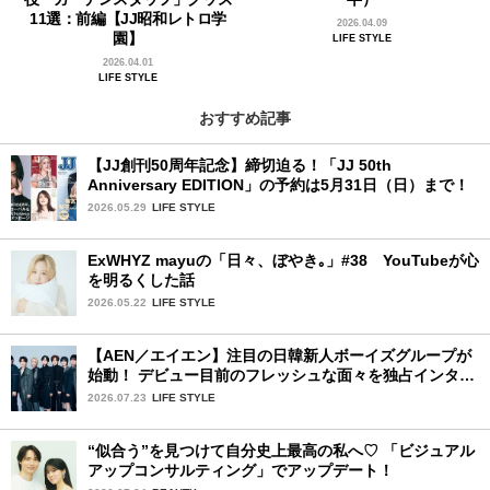
11選：前編【JJ昭和レトロ学
2026.04.09
園】
LIFE STYLE
2026.04.01
LIFE STYLE
おすすめ記事
【JJ創刊50周年記念】締切迫る！「JJ 50th
Anniversary EDITION」の予約は5月31日（日）まで！
2026.05.29
LIFE STYLE
ExWHYZ mayuの「日々、ぼやき｡」#38 YouTubeが心
を明るくした話
2026.05.22
LIFE STYLE
【AEN／エイエン】注目の日韓新人ボーイズグループが
始動！ デビュー目前のフレッシュな面々を独占インタビ
ュー。7人の魅力に迫ります♪
2026.07.23
LIFE STYLE
“似合う”を見つけて自分史上最高の私へ♡ 「ビジュアル
アップコンサルティング」でアップデート！