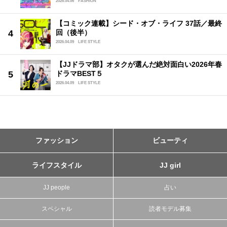
2026.04.06
FASHION
【コミック連載】シード・オブ・ライフ 37話／最終
回（後半）
2026.04.09
LIFE STYLE
【JJドラマ部】オタクが選んだ絶対面白い2026年春
ドラマBEST５
2026.04.09
LIFE STYLE
ファッション
ビューティ
ライフスタイル
JJ girl
JJ people
占い
スペシャル
読者モデル募集