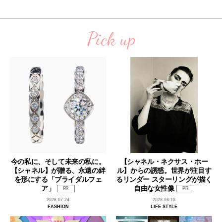
Pick up
今の私に、そして未来の私に。
【シャネル・ネクサス・ホー
【シャネル】が贈る、永遠の絆
ル】からの誘惑。世界が注目す
を形にする「ブライダルフェ
るリンダー スターリングが描く
ア」
自由な女性像
PR
PR
2026.07.24
2026.06.18
FASHION
LIFE STYLE