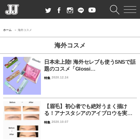
ホーム
海外コスメ
海外コスメ
日本未上陸! 海外セレブも使うSNSで話
題のコスメ「Glossi…
2020.12.24
特集
【眉毛】初心者でも絶対うまく描け
る！アナスタシアのアイブロウを実…
2020.10.07
特集