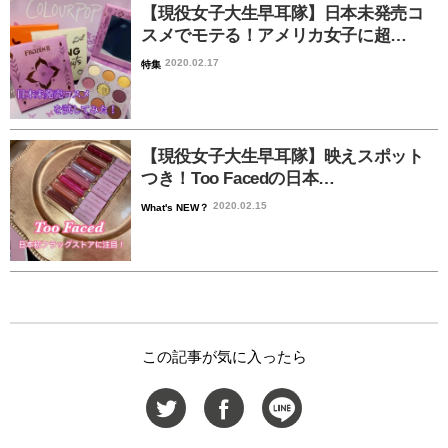
【現役女子大生早耳隊】日本未発売コ
スメでモテる！アメリカ女子に超…
2020.02.17
特集
【現役女子大生早耳隊】映えスポット
つき！Too Facedの日本…
2020.02.15
What's NEW？
この記事が気に入ったら