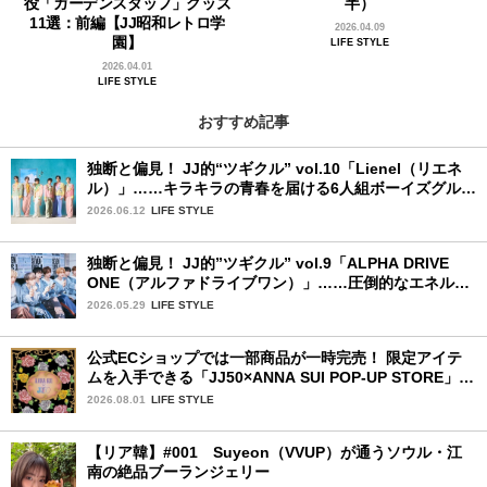
役「ガーデンスタッフ」グッズ
半）
11選：前編【JJ昭和レトロ学
2026.04.09
園】
LIFE STYLE
2026.04.01
LIFE STYLE
おすすめ記事
独断と偏見！ JJ的“ツギクル” vol.10「Lienel（リエネ
ル）」……キラキラの青春を届ける6人組ボーイズグルー
プ
2026.06.12
LIFE STYLE
独断と偏見！ JJ的”ツギクル” vol.9「ALPHA DRIVE
ONE（アルファドライブワン）」……圧倒的なエネルギ
ーで時代を駆け抜ける新世代
2026.05.29
LIFE STYLE
公式ECショップでは一部商品が一時完売！ 限定アイテ
ムを入手できる「JJ50×ANNA SUI POP-UP STORE」が
広島で開催決定
2026.08.01
LIFE STYLE
【リア韓】#001 Suyeon（VVUP）が通うソウル・江
南の絶品ブーランジェリー