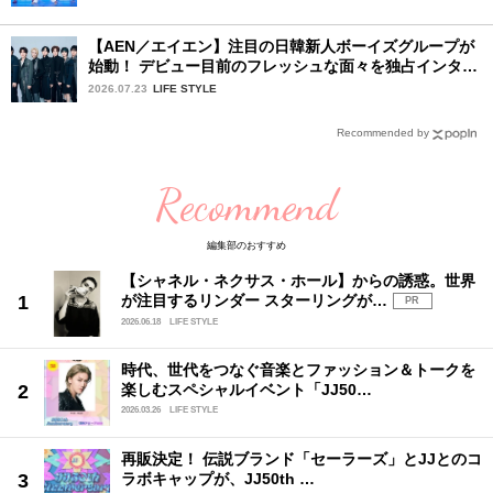
【AEN／エイエン】注目の日韓新人ボーイズグループが
始動！ デビュー目前のフレッシュな面々を独占インタビ
ュー。7人の魅力に迫ります♪
2026.07.23
LIFE STYLE
Recommended by
Recommend
編集部のおすすめ
【シャネル・ネクサス・ホール】からの誘惑。世界
が注目するリンダー スターリングが…
PR
2026.06.18
LIFE STYLE
時代、世代をつなぐ音楽とファッション＆トークを
楽しむスペシャルイベント「JJ50…
2026.03.26
LIFE STYLE
再販決定！ 伝説ブランド「セーラーズ」とJJとのコ
ラボキャップが、JJ50th …