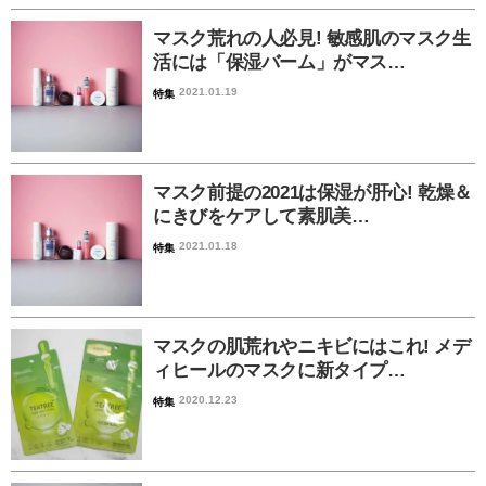
マスク荒れの人必見! 敏感肌のマスク生
活には「保湿バーム」がマス…
2021.01.19
特集
マスク前提の2021は保湿が肝心! 乾燥＆
にきびをケアして素肌美…
2021.01.18
特集
マスクの肌荒れやニキビにはこれ! メデ
ィヒールのマスクに新タイプ…
2020.12.23
特集