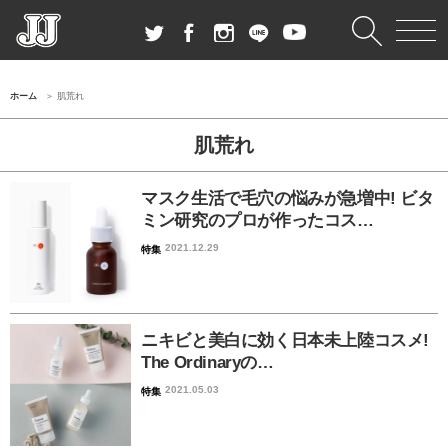
ホーム
肌荒れ
肌荒れ
マスク生活で毛穴の悩みが急増中! ビタ
ミン研究のプロが作ったコス…
2021.12.29
特集
ニキビと美白に効く日本未上陸コスメ!
The Ordinaryの…
2021.05.03
特集