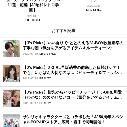
11選：前編【JJ昭和レトロ学
2026.04.09
園】
LIFE STYLE
2026.04.01
LIFE STYLE
おすすめ記事
【J’s Picks】いい香りで“ととのえる”J-BOY牧屋宏幸の
丁寧な朝〈気分をアゲるアイテム＆ルーティーン〉
2026.07.29
LIFE STYLE
【J’s Picks】J-GIRL早坂萌香の徹底した日焼けケア！
でも、いちばん大切なのは…〈ビューティ＆ファッショ
ン夏の必需品〉
2026.07.24
BEAUTY
【J’s Picks】指先からハッピーチャージ！ J-GIRL和愛
（わかな）の欠かせないコト〈気分をアゲるアイテム＆
ルーティーン〉
2026.07.17
BEAUTY
サンリオキャラクターズとコラボした「JJ50周年スペシ
ャルPOP-UPストア」広島・岩手で同時開催！