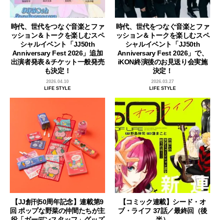
時代、世代をつなぐ音楽とファ
時代、世代をつなぐ音楽とファ
ッション＆トークを楽しむスペ
ッション＆トークを楽しむスペ
シャルイベント「JJ50th
シャルイベント「JJ50th
Anniversary Fest 2026」追加
Anniversary Fest 2026」で、
出演者発表＆チケット一般発売
iKON終演後のお見送り会実施
も決定！
決定！
2026.04.10
2026.03.27
LIFE STYLE
LIFE STYLE
【JJ創刊50周年記念】連載第9
【コミック連載】シード・オ
回 ポップな野菜の仲間たちが主
ブ・ライフ 37話／最終回（後
役「ガーデンスタッフ」グッズ
半）