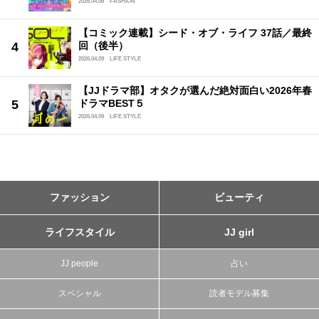
2026.04.06
FASHION
【コミック連載】シード・オブ・ライフ 37話／最終
回（後半）
2026.04.09
LIFE STYLE
【JJドラマ部】オタクが選んだ絶対面白い2026年春
ドラマBEST５
2026.04.09
LIFE STYLE
ファッション
ビューティ
ライフスタイル
JJ girl
JJ people
占い
スペシャル
読者モデル募集