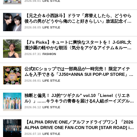
2026.08.01
LIFE STYLE
【元之介＆小西詠斗】ドラマ「席替えしたら、どうやら
後ろの男がどうやら俺のこと好きらしい」放送記念イン
タビュー♡ 「自然と詠斗くんが可愛く見えたんです」
2026.08.05
LIFE STYLE
【J’s Picks】キュートに爽快なスタートを！ J-GIRL大
瀧沙羅の軽やかな朝活〈気分をアゲるアイテム＆ルーテ
ィーン〉
2026.07.31
FASHION
公式ECショップでは一部商品が一時完売！ 限定アイテ
ムを入手できる「JJ50×ANNA SUI POP-UP STORE」が
広島で開催決定
2026.08.01
LIFE STYLE
独断と偏見！ JJ的“ツギクル” vol.10「Lienel（リエネ
ル）」……キラキラの青春を届ける6人組ボーイズグルー
プ
2026.06.12
LIFE STYLE
【ALPHA DRIVE ONE／アルファドライブワン】「2026
ALPHA DRIVE ONE FAN-CON TOUR [STAR ROAD] in
YOKOHAMA」1日目詳細レポ【後編】
2026.07.10
LIFE STYLE