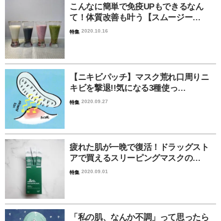
こんなに簡単で免疫UPもできるなん
て！体質改善も叶う【スムージー…
2020.10.16
特集
【ニキビパッチ】マスク荒れ口周りニ
キビを撃退!!気になる3種使っ…
2020.09.27
特集
疲れた肌が一晩で復活！ドラッグスト
アで買えるスリーピングマスクの…
2020.09.01
特集
「私の肌、なんか不調」って思ったら