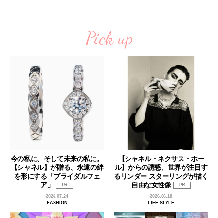
Pick up
今の私に、そして未来の私に。
【シャネル・ネクサス・ホー
【シャネル】が贈る、永遠の絆
ル】からの誘惑。世界が注目す
を形にする「ブライダルフェ
るリンダー スターリングが描く
ア」
自由な女性像
PR
PR
2026.07.24
2026.06.18
FASHION
LIFE STYLE