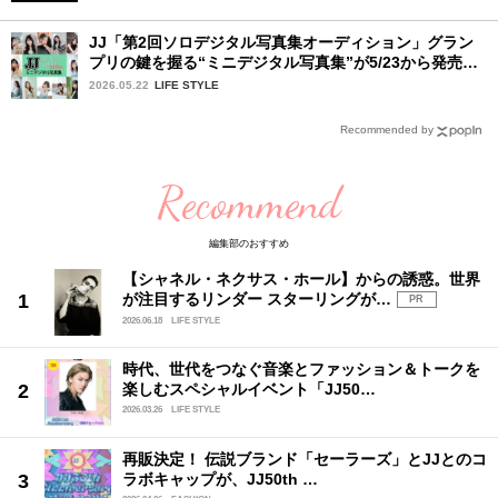
JJ「第2回ソロデジタル写真集オーディション」グラン
プリの鍵を握る“ミニデジタル写真集”が5/23から発売！
ファイナリストの個性あふれる18冊
2026.05.22
LIFE STYLE
Recommended by
Recommend
編集部のおすすめ
【シャネル・ネクサス・ホール】からの誘惑。世界
が注目するリンダー スターリングが…
PR
2026.06.18
LIFE STYLE
時代、世代をつなぐ音楽とファッション＆トークを
楽しむスペシャルイベント「JJ50…
2026.03.26
LIFE STYLE
再販決定！ 伝説ブランド「セーラーズ」とJJとのコ
ラボキャップが、JJ50th …