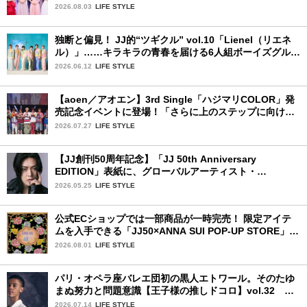
視した「新システム」に変わります
2026.08.03
LIFE STYLE
独断と偏見！ JJ的“ツギクル” vol.10「Lienel（リエネ
ル）」……キラキラの青春を届ける6人組ボーイズグルー
プ
2026.06.12
LIFE STYLE
【aoen／アオエン】3rd Single「ハジマリCOLOR」発
売記念イベントに登場！「さらに上のステップに向けた
新たなハジマリになるように」と爽やかな笑顔で意気込
2026.07.27
LIFE STYLE
みを！
【JJ創刊50周年記念】「JJ 50th Anniversary
EDITION」表紙に、グローバルアーティスト・
YUTA（NCT）が登場します！
2026.05.25
LIFE STYLE
公式ECショップでは一部商品が一時完売！ 限定アイテ
ムを入手できる「JJ50×ANNA SUI POP-UP STORE」が
広島で開催決定
2026.08.01
LIFE STYLE
パリ・オペラ座バレエ団初の黒人エトワール。そのたゆ
まぬ努力と問題意識【王子様の推しドコロ】vol.32 ギ
ヨーム・ディオップさん
2026.07.14
LIFE STYLE