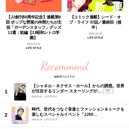
【JJ創刊50周年記念】連載第9
【コミック連載】シード・オ
回 ポップな野菜の仲間たちが主
ブ・ライフ 37話／最終回（後
役「ガーデンスタッフ」グッズ
半）
11選：前編【JJ昭和レトロ学
2026.04.09
園】
LIFE STYLE
2026.04.01
LIFE STYLE
Recommend
編集部のおすすめ
【シャネル・ネクサス・ホール】からの誘惑。世界
が注目するリンダー スターリングが…
PR
2026.06.18
LIFE STYLE
時代、世代をつなぐ音楽とファッション＆トークを
楽しむスペシャルイベント「JJ50…
2026.03.26
LIFE STYLE