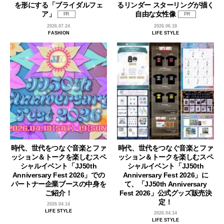
を形にする「ブライダルフェ
るリンダー スターリングが描く
ア」
自由な女性像
PR
PR
2026.07.24
2026.06.18
FASHION
LIFE STYLE
時代、世代をつなぐ音楽とファ
時代、世代をつなぐ音楽とファ
ッション＆トークを楽しむスペ
ッション＆トークを楽しむスペ
シャルイベント「JJ50th
シャルイベント「JJ50th
Anniversary Fest 2026」での
Anniversary Fest 2026」に
パートナー企業ブースの中身を
て、「JJ50th Anniversary
ご紹介！
Fest 2026」公式グッズ販売決
定！
2026.04.14
LIFE STYLE
2026.04.14
LIFE STYLE