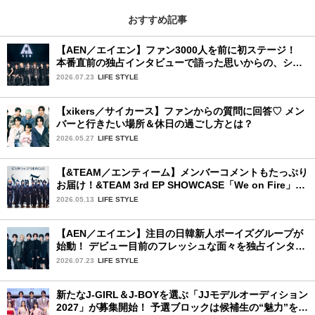
おすすめ記事
【AEN／エイエン】ファン3000人を前に初ステージ！
本番直前の独占インタビューで語った思いからの、ショ
ーケース完全レポート！
2026.07.23
LIFE STYLE
【xikers／サイカース】ファンからの質問に回答♡ メン
バーと行きたい場所＆休日の過ごし方とは？
2026.05.27
LIFE STYLE
【&TEAM／エンティーム】メンバーコメントもたっぷり
お届け！&TEAM 3rd EP SHOWCASE「We on Fire」を
詳細レポート【前編】
2026.05.13
LIFE STYLE
【AEN／エイエン】注目の日韓新人ボーイズグループが
始動！ デビュー目前のフレッシュな面々を独占インタビ
ュー。7人の魅力に迫ります♪
2026.07.23
LIFE STYLE
新たなJ-GIRL＆J-BOYを選ぶ「JJモデルオーディション
2027」が募集開始！ 予選ブロックは候補生の“魅力”を重