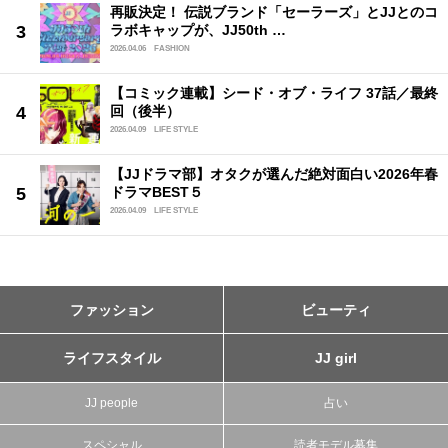
再販決定！ 伝説ブランド「セーラーズ」とJJとのコ
ラボキャップが、JJ50th …
2026.04.06
FASHION
【コミック連載】シード・オブ・ライフ 37話／最終
回（後半）
2026.04.09
LIFE STYLE
【JJドラマ部】オタクが選んだ絶対面白い2026年春
ドラマBEST５
2026.04.09
LIFE STYLE
ファッション
ビューティ
ライフスタイル
JJ girl
JJ people
占い
スペシャル
読者モデル募集