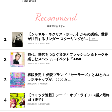
LIFE STYLE
Recommend
編集部のおすすめ
【シャネル・ネクサス・ホール】からの誘惑。世界
が注目するリンダー スターリングが…
PR
2026.06.18
LIFE STYLE
時代、世代をつなぐ音楽とファッション＆トークを
楽しむスペシャルイベント「JJ50…
2026.03.26
LIFE STYLE
再販決定！ 伝説ブランド「セーラーズ」とJJとのコ
ラボキャップが、JJ50th …
2026.04.06
FASHION
【コミック連載】シード・オブ・ライフ 37話／最終
回（後半）
2026.04.09
LIFE STYLE