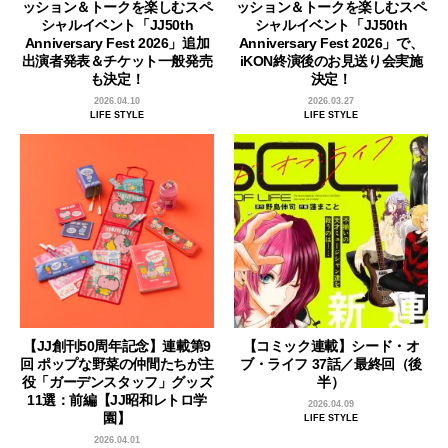
ッション＆トークを楽しむスペ
ッション＆トークを楽しむスペ
シャルイベント「JJ50th
シャルイベント「JJ50th
Anniversary Fest 2026」追加
Anniversary Fest 2026」で、
出演者発表＆チケット一般発売
iKON終演後のお見送り会実施
も決定！
決定！
2026.04.10
2026.03.27
LIFE STYLE
LIFE STYLE
【JJ創刊50周年記念】連載第9
【コミック連載】シード・オ
回 ポップな野菜の仲間たちが主
ブ・ライフ 37話／最終回（後
役「ガーデンスタッフ」グッズ
半）
11選：前編【JJ昭和レトロ学
2026.04.09
園】
LIFE STYLE
2026.04.01