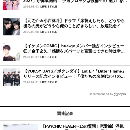
2027」が募集開始！ 予選ブロックは候補生の“魅力”を重
視した「新システム」に変わります
2026.08.03
LIFE STYLE
【元之介＆小西詠斗】ドラマ「席替えしたら、どうやら
後ろの男がどうやら俺のこと好きらしい」放送記念イン
タビュー♡ 「自然と詠斗くんが可愛く見えたんです」
2026.08.05
LIFE STYLE
【イケメンCOMIC】hue-goメンバー独占インタビュー
②／金子玄矢「感情をズバーッと言葉にできた時は幸
せ〜」
2026.08.07
LIFE STYLE
【VOKSY DAYS／ボクシダイ】1st EP「Bitter Flame」
リリース記念インタビュー！「僕たちの名刺代わりのよ
うなアルバム」
2026.07.01
LIFE STYLE
Recommended by
関連記事
【PSYCHIC FEVERへ15の質問！恋愛編】浮気