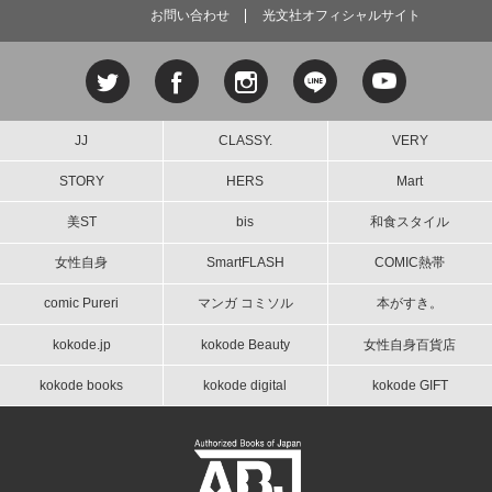
お問い合わせ
光文社オフィシャルサイト
JJ
CLASSY.
VERY
STORY
HERS
Mart
美ST
bis
和食スタイル
女性自身
SmartFLASH
COMIC熱帯
comic Pureri
マンガ コミソル
本がすき。
kokode.jp
kokode Beauty
女性自身百貨店
kokode books
kokode digital
kokode GIFT