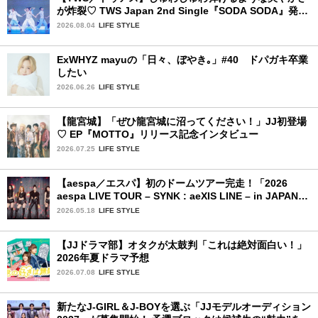
が炸裂♡ TWS Japan 2nd Single『SODA SODA』発売
記念SPECIAL SHOWCASEを詳細レポ
2026.08.04
LIFE STYLE
ExWHYZ mayuの「日々、ぼやき｡」#40 ドパガキ卒業
したい
2026.06.26
LIFE STYLE
【龍宮城】「ぜひ龍宮城に沼ってください！」JJ初登場
♡ EP『MOTTO』リリース記念インタビュー
2026.07.25
LIFE STYLE
【aespa／エスパ】初のドームツアー完走！「2026
aespa LIVE TOUR – SYNK : aeXIS LINE – in JAPAN
[SPECIAL EDITION DOME TOUR] 」東京ドーム公演2
2026.05.18
LIFE STYLE
日目を詳細レポート【前編】
【JJドラマ部】オタクが太鼓判「これは絶対面白い！」
2026年夏ドラマ予想
2026.07.08
LIFE STYLE
新たなJ-GIRL＆J-BOYを選ぶ「JJモデルオーディション