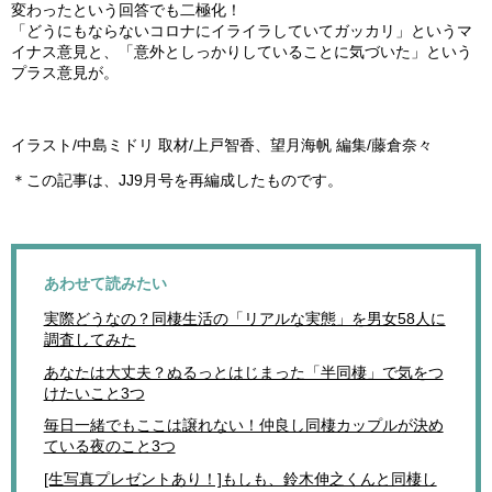
変わったという回答でも二極化！
「どうにもならないコロナにイライラしていてガッカリ」というマ
イナス意見と、「意外としっかりしていることに気づいた」という
プラス意見が。
イラスト/中島ミドリ 取材/上戸智香、望月海帆 編集/藤倉奈々
＊この記事は、JJ9月号を再編成したものです。
あわせて読みたい
実際どうなの？同棲生活の「リアルな実態」を男女58人に
調査してみた
あなたは大丈夫？ぬるっとはじまった「半同棲」で気をつ
けたいこと3つ
毎日一緒でもここは譲れない！仲良し同棲カップルが決め
ている夜のこと3つ
[生写真プレゼントあり！]もしも、鈴木伸之くんと同棲し