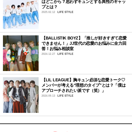
はどこから？思わずキュンとする異性のギャッ
プとは？
2025.02.12
LIFE STYLE
【BALLISTIK BOYZ】「推しが好きすぎて恋愛
できません！」JJ世代の恋愛のお悩みに全力回
答！お悩み相談室
2024.12.27
LIFE STYLE
【LIL LEAGUE】胸キュン必須な恋愛トーク♡
メンバーが考える“理想のタイプ”とは？「僕は
アプローチされたい派です（笑）」
2024.09.13
LIFE STYLE