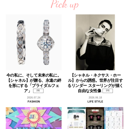
Pick up
今の私に、そして未来の私に。
【シャネル・ネクサス・ホー
【シャネル】が贈る、永遠の絆
ル】からの誘惑。世界が注目す
を形にする「ブライダルフェ
るリンダー スターリングが描く
ア」
自由な女性像
PR
PR
2026.07.24
2026.06.18
FASHION
LIFE STYLE