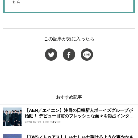
たら
この記事が気に入ったら
おすすめ記事
【AEN／エイエン】注目の日韓新人ボーイズグループが
始動！ デビュー目前のフレッシュな面々を独占インタビ
ュー。7人の魅力に迫ります♪
2026.07.23
LIFE STYLE
【TWS／トゥアス】しゅわしゅわ弾けるような爽やかさ