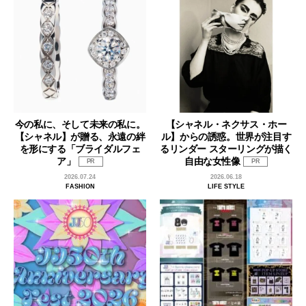
今の私に、そして未来の私に。
【シャネル・ネクサス・ホー
【シャネル】が贈る、永遠の絆
ル】からの誘惑。世界が注目す
を形にする「ブライダルフェ
るリンダー スターリングが描く
ア」
自由な女性像
PR
PR
2026.07.24
2026.06.18
FASHION
LIFE STYLE