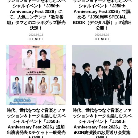
ッション＆トークを楽しむスペ
ッション＆トークを楽しむスペ
シャルイベント「JJ50th
シャルイベント「JJ50th
Anniversary Fest 2026」に
Anniversary Fest 2026」で読
て、人気コンテンツ『教育番
める『JJ50周年 SPECIAL
組』タマとのコラボグッズ販売
BOOK（デジタル版）』の詳細
決定！
公開！
2026.04.13
2026.04.10
LIFE STYLE
LIFE STYLE
時代、世代をつなぐ音楽とファ
時代、世代をつなぐ音楽とファ
ッション＆トークを楽しむスペ
ッション＆トークを楽しむスペ
シャルイベント「JJ50th
シャルイベント「JJ50th
Anniversary Fest 2026」追加
Anniversary Fest 2026」で、
出演者発表＆チケット一般発売
iKON終演後のお見送り会実施
も決定！
決定！