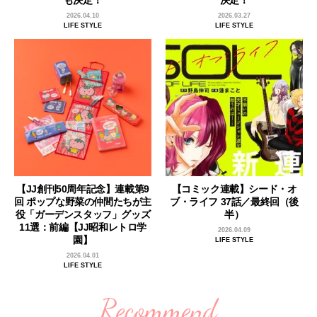
2026.04.10
2026.03.27
LIFE STYLE
LIFE STYLE
【JJ創刊50周年記念】連載第9
【コミック連載】シード・オ
回 ポップな野菜の仲間たちが主
ブ・ライフ 37話／最終回（後
役「ガーデンスタッフ」グッズ
半）
11選：前編【JJ昭和レトロ学
2026.04.09
園】
LIFE STYLE
2026.04.01
LIFE STYLE
Recommend