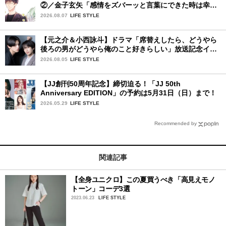
②／金子玄矢「感情をズバーッと言葉にできた時は幸
せ〜」
2026.08.07
LIFE STYLE
【元之介＆小西詠斗】ドラマ「席替えしたら、どうやら
後ろの男がどうやら俺のこと好きらしい」放送記念イン
タビュー♡ 「自然と詠斗くんが可愛く見えたんです」
2026.08.05
LIFE STYLE
【JJ創刊50周年記念】締切迫る！「JJ 50th
Anniversary EDITION」の予約は5月31日（日）まで！
2026.05.29
LIFE STYLE
Recommended by
関連記事
【全身ユニクロ】この夏買うべき「高見えモノ
トーン」コーデ3選
2023.06.23
LIFE STYLE