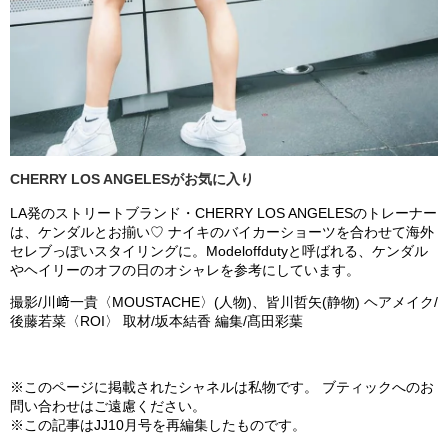
CHERRY LOS ANGELESがお気に入り
LA発のストリートブランド・CHERRY LOS ANGELESのトレーナー
は、ケンダルとお揃い♡ ナイキのバイカーショーツを合わせて海外
セレブっぽいスタイリングに。Modeloffdutyと呼ばれる、ケンダル
やヘイリーのオフの日のオシャレを参考にしています。
撮影/川﨑一貴〈MOUSTACHE〉(人物)、皆川哲矢(静物) ヘアメイク/
後藤若菜〈ROI〉 取材/坂本結香 編集/髙田彩葉
※このページに掲載されたシャネルは私物です。 ブティックへのお
問い合わせはご遠慮ください。
※この記事はJJ10月号を再編集したものです。