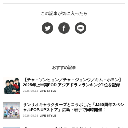
この記事が気に入ったら
おすすめ記事
【チャ・ソンヒョン／チャ・ジョンウ／キム・ホヨン】
2025年上半期FOD アジアドラマランキング1位を記録！
韓国BLドラマ「秘密の間柄」出演の3人に来日記念イン
2026.05.13
LIFE STYLE
タビュー♡
サンリオキャラクターズとコラボした「JJ50周年スペシ
ャルPOP-UPストア」広島・岩手で同時開催！
2026.08.01
LIFE STYLE