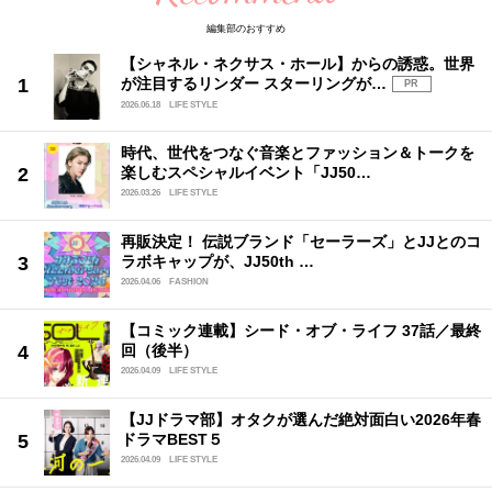
編集部のおすすめ
【シャネル・ネクサス・ホール】からの誘惑。世界
が注目するリンダー スターリングが…
PR
2026.06.18
LIFE STYLE
時代、世代をつなぐ音楽とファッション＆トークを
楽しむスペシャルイベント「JJ50…
2026.03.26
LIFE STYLE
再販決定！ 伝説ブランド「セーラーズ」とJJとのコ
ラボキャップが、JJ50th …
2026.04.06
FASHION
【コミック連載】シード・オブ・ライフ 37話／最終
回（後半）
2026.04.09
LIFE STYLE
【JJドラマ部】オタクが選んだ絶対面白い2026年春
ドラマBEST５
2026.04.09
LIFE STYLE