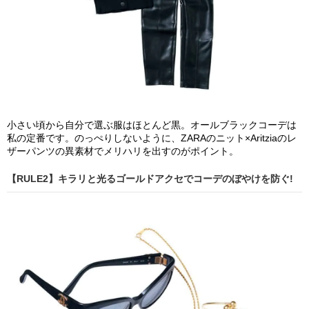
小さい頃から自分で選ぶ服はほとんど黒。オールブラックコーデは
私の定番です。のっぺりしないように、ZARAのニット×Aritziaのレ
ザーパンツの異素材でメリハリを出すのがポイント。
【RULE2】キラリと光るゴールドアクセでコーデのぼやけを防ぐ!