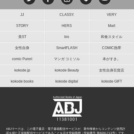
JJ
CLASSY.
VERY
STORY
HERS
Mart
美ST
bis
和食スタイル
女性自身
SmartFLASH
COMIC熱帯
comic Pureri
マンガ コミソル
本がすき。
kokode.jp
kokode Beauty
女性自身百貨店
kokode books
kokode digital
kokode GIFT
ABJマークは、この電子書店・電子書籍配信サービスが、著作権者からコンテンツ使用許
諾を得た正規版配信サービスであることを示す登録商標（登録番号 第6091713号）です。