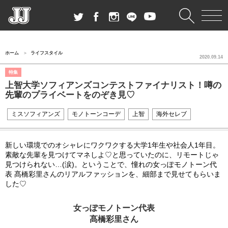
ホーム
ライフスタイル
2020.09.14
特集
上智大学ソフィアンズコンテストファイナリスト！噂の
先輩のプライベートをのぞき見♡
ミスソフィアンズ
モノトーンコーデ
上智
海外セレブ
新しい環境でのオシャレにワクワクする大学1年生や社会人1年目。
素敵な先輩を見つけてマネしよ♡と思っていたのに、リモートじゃ
見つけられない…(涙)。ということで、憧れの女っぽモノトーン代
表 髙橋彩里さんのリアルファッションを、細部まで見せてもらいま
した♡
女っぽモノトーン代表
髙橋彩里さん