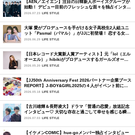
【AEN／エイエン】注目の日韓新人ボーイズグループが
始動！ デビュー目前のフレッシュな面々を独占インタビ
ュー。7人の魅力に迫ります♪
2026.07.23
LIFE STYLE
大塚 愛がプロデュースを手がける女子高校生2人組ユニ
ット「Pasmal（パマル）」がJJに初登場！ 恋する女の
コのキュンキュンする感情を歌った最新曲「BULL」を
2026.06.29
LIFE STYLE
チェック♪
【日本レコード大賞新人賞アーティスト】元「lol（エル
オーエル）」hibikiがプロデュースするガールズオーデ
ィションが始動！ 応募は5月31日（日）まで
2026.05.20
LIFE STYLE
【JJ50th Anniversary Fest 2026パートナー企業ブース
REPORT】J-BOY&GIRL2025の４人がイベント前にク
ロックスを訪問してジビッツ™体験！
2026.05.18
LIFE STYLE
【古川雄輝＆長野凌大】ドラマ「普通の恋愛」放送記念
インタビュー♡ 大切な存在と過ごして幸せを感じる瞬間
は？
2026.07.03
LIFE STYLE
【イケメンCOMIC】hue-goメンバー独占インタビュー