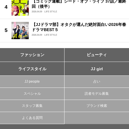
【コミック連載】シード・オブ・ライフ 37話／最終
回（後半）
2026.04.09
LIFE STYLE
【JJドラマ部】オタクが選んだ絶対面白い2026年春
ドラマBEST５
2026.04.09
LIFE STYLE
ファッション
ビューティ
ライフスタイル
JJ girl
JJ people
占い
スペシャル
読者モデル募集
スタッフ募集
ブランド検索
よくある質問