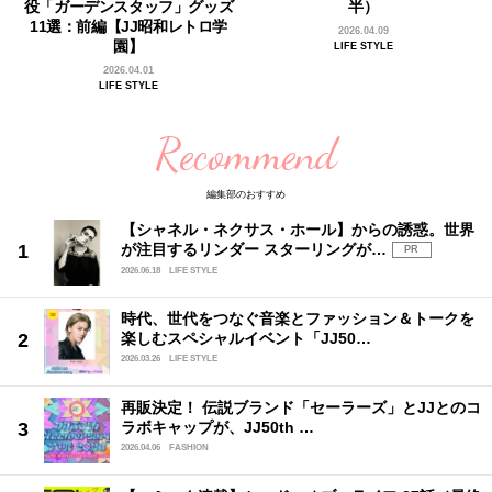
役「ガーデンスタッフ」グッズ
半）
11選：前編【JJ昭和レトロ学
2026.04.09
園】
LIFE STYLE
2026.04.01
LIFE STYLE
Recommend
編集部のおすすめ
【シャネル・ネクサス・ホール】からの誘惑。世界
が注目するリンダー スターリングが…
PR
2026.06.18
LIFE STYLE
時代、世代をつなぐ音楽とファッション＆トークを
楽しむスペシャルイベント「JJ50…
2026.03.26
LIFE STYLE
再販決定！ 伝説ブランド「セーラーズ」とJJとのコ
ラボキャップが、JJ50th …
2026.04.06
FASHION