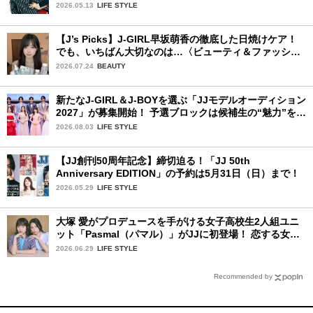
韓国BLドラマ「秘密の間柄」出演の3人に来日記念イン
2026.05.13
LIFE STYLE
タビュー♡
【J’s Picks】J-GIRL早坂萌香の徹底した日焼けケア！
でも、いちばん大切なのは…〈ビューティ＆ファッショ
ン夏の必需品〉
2026.07.24
BEAUTY
新たなJ-GIRL＆J-BOYを選ぶ「JJモデルオーディション
2027」が募集開始！ 予選ブロックは候補生の“魅力”を重
視した「新システム」に変わります
2026.08.03
LIFE STYLE
【JJ創刊50周年記念】締切迫る！「JJ 50th
Anniversary EDITION」の予約は5月31日（日）まで！
2026.05.29
LIFE STYLE
大塚 愛がプロデュースを手がける女子高校生2人組ユニ
ット「Pasmal（パマル）」がJJに初登場！ 恋する女の
コのキュンキュンする感情を歌った最新曲「BULL」を
2026.06.29
LIFE STYLE
チェック♪
Recommended by