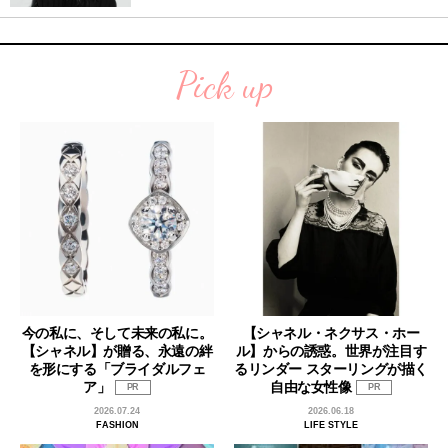
Pick up
今の私に、そして未来の私に。
【シャネル・ネクサス・ホー
【シャネル】が贈る、永遠の絆
ル】からの誘惑。世界が注目す
を形にする「ブライダルフェ
るリンダー スターリングが描く
ア」
自由な女性像
PR
PR
2026.07.24
2026.06.18
FASHION
LIFE STYLE