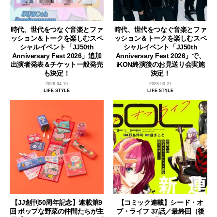
時代、世代をつなぐ音楽とファ
時代、世代をつなぐ音楽とファ
ッション＆トークを楽しむスペ
ッション＆トークを楽しむスペ
シャルイベント「JJ50th
シャルイベント「JJ50th
Anniversary Fest 2026」追加
Anniversary Fest 2026」で、
出演者発表＆チケット一般発売
iKON終演後のお見送り会実施
も決定！
決定！
2026.04.10
2026.03.27
LIFE STYLE
LIFE STYLE
【JJ創刊50周年記念】連載第9
【コミック連載】シード・オ
回 ポップな野菜の仲間たちが主
ブ・ライフ 37話／最終回（後