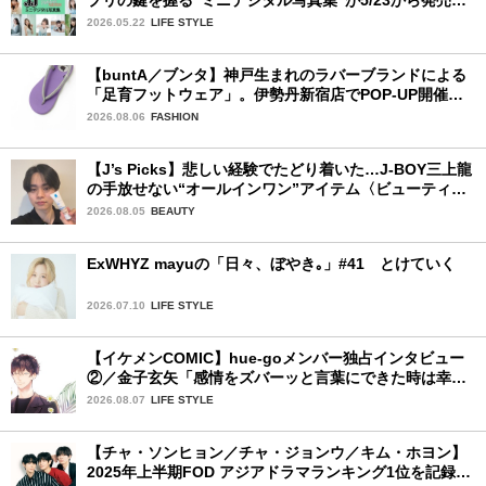
ファイナリストの個性あふれる18冊
2026.05.22
LIFE STYLE
【buntA／ブンタ】神戸生まれのラバーブランドによる
「足育フットウェア」。伊勢丹新宿店でPOP-UP開催
中！
2026.08.06
FASHION
【J’s Picks】悲しい経験でたどり着いた…J-BOY三上龍
の手放せない“オールインワン”アイテム〈ビューティ＆
ファッション夏の必需品〉
2026.08.05
BEAUTY
ExWHYZ mayuの「日々、ぼやき｡」#41 とけていく
2026.07.10
LIFE STYLE
【イケメンCOMIC】hue-goメンバー独占インタビュー
②／金子玄矢「感情をズバーッと言葉にできた時は幸
せ〜」
2026.08.07
LIFE STYLE
【チャ・ソンヒョン／チャ・ジョンウ／キム・ホヨン】
2025年上半期FOD アジアドラマランキング1位を記録！