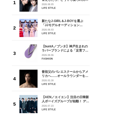
しい」放
どうやら俺のこと好きらしい」放
2026.08.05
自然と詠
送記念インタビュー♡ 「自然と詠
LIFE STYLE
です」
斗くんが可愛く見えたんです」
を選ぶ
新たなJ-GIRL＆J-BOYを選ぶ
ン
「JJモデルオーディション
選ブロッ
2027」が募集開始！ 予選ブロッ
2026.08.03
視した
クは候補生の“魅力”を重視した
LIFE STYLE
ます
「新システム」に変わります
からアメ
【buntA／ブンタ】神戸生まれの
ダーを目
ラバーブランドによる「足育フッ
が好きす
トウェア」。伊勢丹新宿店でPOP-
2026.08.06
ロ】
UP開催中！
FASHION
の日韓新
曾祖父のバレエスクールからアメ
！ デビ
リカへ……オールラウンダーを目
面々を独
指すダンサーは踊ることが好きす
2026.03.30
魅力に迫
ぎる【王子様の推しドコロ】
LIFE STYLE
vol.29 三宅啄未さん
れてきた
【AEN／エイエン】注目の日韓新
じる瞬間
人ボーイズグループが始動！ デビ
l.28
ュー目前のフレッシュな面々を独
2026.07.23
占インタビュー。7人の魅力に迫
LIFE STYLE
ります♪