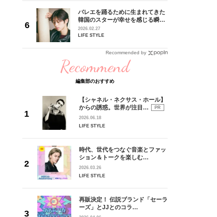
 CD
バレエを踊るために生まれてきた
リース記念
韓国のスターが幸せを感じる瞬間
した“最
【王子様の推しドコロ】vol.28
2026.02.27
チョン・ミンチョルさん
LIFE STYLE
Recommended by
Recommend
編集部のおすすめ
【シャネル・ネクサス・ホール】
からの誘惑。世界が注目…
PR
2026.06.18
LIFE STYLE
時代、世代をつなぐ音楽とファッ
ション＆トークを楽しむ…
2026.03.26
LIFE STYLE
再販決定！ 伝説ブランド「セーラ
ーズ」とJJとのコラ…