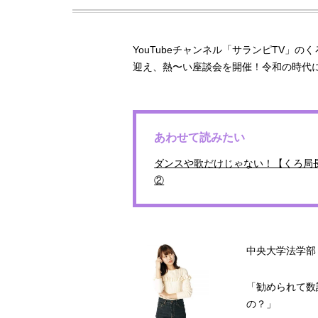
YouTubeチャンネル「サランピTV」
迎え、熱〜い座談会を開催！令和の時代
あわせて読みたい
ダンスや歌だけじゃない！【くろ局
②
中央大学法学部 
「勧められて数
の？」