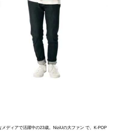
【体験レポ】 ニュウマン高輪！
【櫻井優衣】メジャー 1st
uka新店舗「uka store / Care &
Single「夏いぞん」リ
Share」でネイルケア体験！JJア
イベント♡ ファンと過ご
2025.09.25
2026.07.31
フタヌーンティー来場者限定チケ
高の夏時間”
BEAUTY
LIFE STYLE
ットも
なメディアで活躍中の23歳。NiziUの大ファン で、K-POP