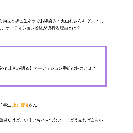
のくろ局長と練習生ネタでお馴染み・丸山礼さんを ゲストに
に、オーディション番組が流行る理由とは？
長×丸山礼が語る】オーディション番組の魅力とは？
2年生
上戸智香
さん
BEAUTY
L
話見たけど、いまいちハマれない…。どう見れば面白い
【J’s Picks】ブランドまとめて愛
【元之介＆小西詠斗】ド
用中！ J-GIRL有田叶“鉄壁の相
替えしたら、どうやら後