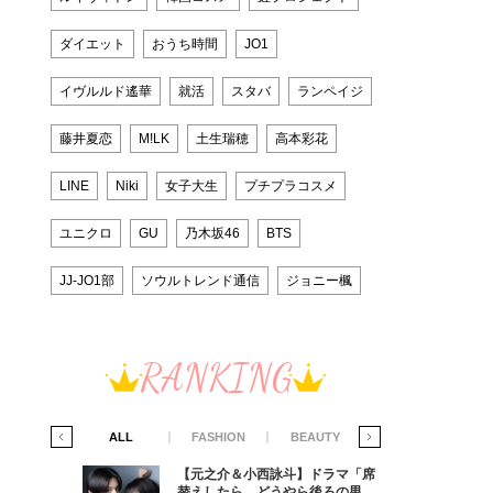
ダイエット
おうち時間
JO1
イヴルルド遙華
就活
スタバ
ランペイジ
藤井夏恋
M!LK
土生瑞穂
高本彩花
LINE
Niki
女子大生
プチプラコスメ
ユニクロ
GU
乃木坂46
BTS
JJ-JO1部
ソウルトレンド通信
ジョニー楓
RANKING
IFE STYLE
ALL
FASHION
BEAUTY
LIFE STYLE
ラマ「席
【元之介＆小西詠斗】ドラマ「席
ろの男が
替えしたら、どうやら後ろの男が