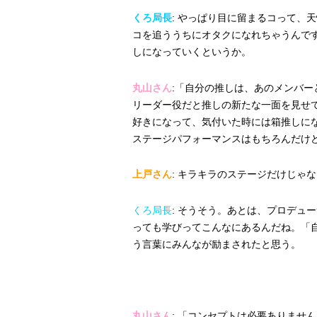
くろ局長
: やっぱり目に留まるコって、
コを追ううちにオタクになれちゃうんで
しになっていくというか。
丸山さん
:「自分の推しは、あのメンバ
リーダー役だと推しの新たな一面を見せ
好きになって、気付いた時には箱推しにな
ステージパフォーマンスはもちろんだけ
上戸さん
: キラキラのステージだけじゃ
くろ局長
: そうそう。あとは、プロデュ
っても学びってこんなにあるんだね。「
う言葉にみんなが励まされたと思う。
丸山さん
: 「コンセプトは必要ありませ