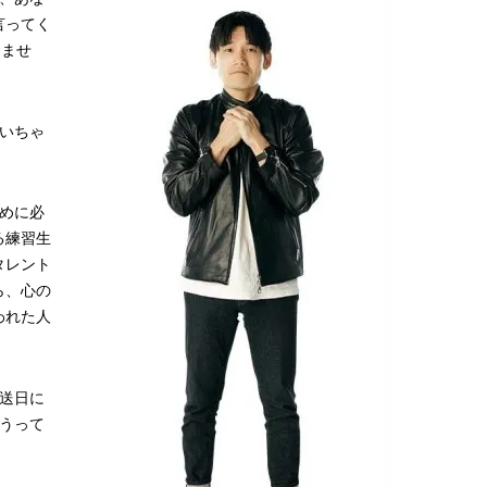
言ってく
きませ
泣いちゃ
ために必
る練習生
タレント
ら、心の
われた人
放送日に
うって
。