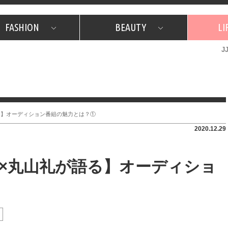
FASHION
BEAUTY
LI
J
美容担当のお気に入り
What's NEW？
占い
韓国
特集
What's NEW？
韓国
SNAP
ザ・ベスト5
特集
ザ・ベスト5
プレゼント
旅
JJグル
JJスタ
フォーチュンサイクル
ネイチャー
る】オーディション番組の魅力とは？①
2020.12.29
×丸山礼が語る】オーディショ