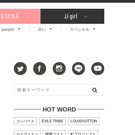
FE STYLE
JJ girl
J people
占い
スペシャル
メガイド
ッフの"それどこの"？
コスメ全部試してみた
エンタメ
プチプラ
What's NEW？
プレゼント
特集
おしゃラン！
プレゼント
恋愛
特集
コラム
インタビュー
サイン占い
毎週更新！ ジョニー楓の12星座占い
最新号
SNSキャンペーン
バックナンバー
HOT WORD
コンバース
EXILE TRIBE
LOUISVUITTON
ルイヴィトン
韓国コスメ
虹プロジェクト