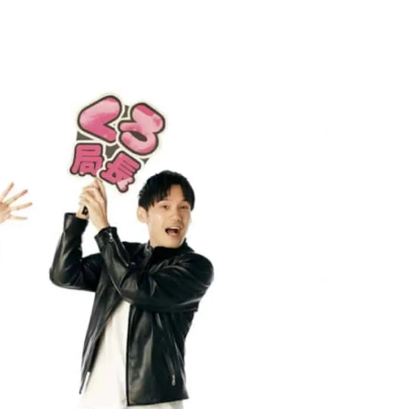
棒”〈ビューティ＆ファッション
どうやら俺のこと好きら
2026.08.07
2026.08.05
夏の必需品〉
送記念インタビュー♡ 「
BEAUTY
LIFE STYLE
斗くんが可愛く見えたん
【JJ専属モデルの素顔】ビューテ
新たなJ-GIRL＆J-BOY
ィ大好き！ 松川 星のお気に入り
「JJモデルオーディショ
コスメをCHECK
2027」が募集開始！ 予
2025.12.16
2026.08.03
クは候補生の“魅力”を重
BEAUTY
LIFE STYLE
「新システム」に変わり
【J’s Picks】悲しい経験でたどり
曾祖父のバレエスクール
着いた…J-BOY三上龍の手放せな
リカへ……オールラウン
い“オールインワン”アイテム〈ビ
指すダンサーは踊ること
2026.08.05
2026.03.30
ューティ＆ファッション夏の必需
ぎる【王子様の推しドコ
BEAUTY
LIFE STYLE
品〉
vol.29 三宅啄未さん
【J’s Picks】J-GIRL早坂萌香の
【AEN／エイエン】注目
徹底した日焼けケア！ でも、いち
人ボーイズグループが始動
ばん大切なのは…〈ビューティ＆
ュー目前のフレッシュな
2026.07.24
2026.07.23
ファッション夏の必需品〉
占インタビュー。7人の
BEAUTY
LIFE STYLE
ります♪
【注目アーティストRainy。っ
バレエを踊るために生ま
て？】自称“コスメオタク見習
韓国のスターが幸せを感
い”のポーチの中身、拝見しま
【王子様の推しドコロ】vo
2026.01.30
2026.02.27
す！
チョン・ミンチョルさん
BEAUTY
LIFE STYLE