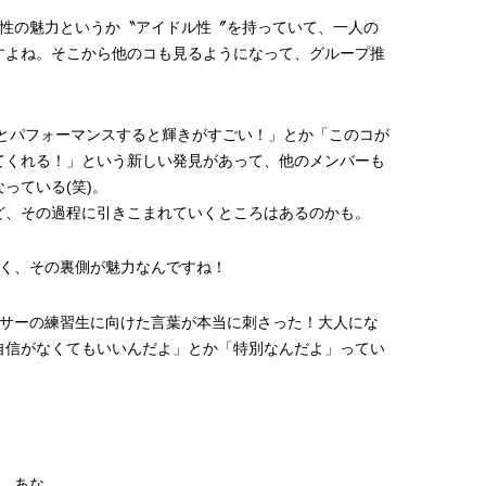
天性の魅力というか〝アイドル性〞を持っていて、一人の
すよね。そこから他のコも見るようになって、グループ推
ーとパフォーマンスすると輝きがすごい！」とか「このコが
てくれる！」という新しい発見があって、他のメンバーも
っている(笑)。
ど、その過程に引きこまれていくところはあるのかも。
なく、その裏側が魅力なんですね！
ーサーの練習生に向けた言葉が本当に刺さった！大人にな
自信がなくてもいいんだよ」とか「特別なんだよ」ってい
ん、あな