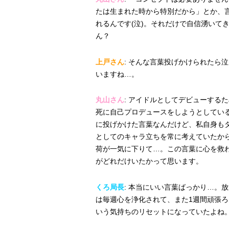
たは生まれた時から特別だから」とか、
れるんです(泣)。それだけで自信湧いて
ん？
上戸さん
: そんな言葉投げかけられたら
いますね…。
丸山さん
: アイドルとしてデビューする
死に自己プロデュースをしようとしてい
に投げかけた言葉なんだけど、私自身も
としてのキャラ立ちを常に考えていたか
荷が一気に下りて…。この言葉に心を救
がどれだけいたかって思います。
くろ局長
: 本当にいい言葉ばっかり…。
は毎週心を浄化されて、また1週間頑張ろ
いう気持ちのリセットになっていたよね