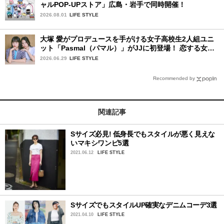
ャルPOP-UPストア」広島・岩手で同時開催！
2026.08.01
LIFE STYLE
大塚 愛がプロデュースを手がける女子高校生2人組ユニ
ット「Pasmal（パマル）」がJJに初登場！ 恋する女の
コのキュンキュンする感情を歌った最新曲「BULL」を
2026.06.29
LIFE STYLE
チェック♪
Recommended by
関連記事
Sサイズ必見! 低身長でもスタイルが悪く見えな
いマキシワンピ5選
2021.06.12
LIFE STYLE
SサイズでもスタイルUP確実なデニムコーデ3選
2021.04.10
LIFE STYLE