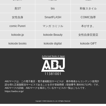
美ST
bis
和食スタイル
女性自身
SmartFLASH
COMIC熱帯
comic Pureri
マンガ コミソル
本がすき。
kokode.jp
kokode Beauty
女性自身百貨店
kokode books
kokode digital
kokode GIFT
ABJマークは、この電子書店・電子書籍配信サービスが、著作権者からコンテンツ使用許
諾を得た正規版配信サービスであることを示す登録商標（登録番号 第6091713号）です。
ABJマークの詳細、ABJマークを掲示しているサービスの一覧はこちらです。
https://aebs.or.jp/
Copyright © 2026 Kobunsha Co.,Ltd. All Rights Reserved.