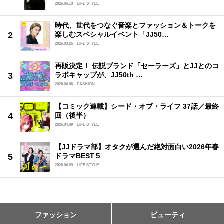
2026.06.18
LIFE STYLE
時代、世代をつなぐ音楽とファッション＆トークを
楽しむスペシャルイベント「JJ50…
2026.03.26
LIFE STYLE
再販決定！ 伝説ブランド「セーラーズ」とJJとのコ
ラボキャップが、JJ50th …
2026.04.06
FASHION
【コミック連載】シード・オブ・ライフ 37話／最終
回（後半）
2026.04.09
LIFE STYLE
【JJドラマ部】オタクが選んだ絶対面白い2026年春
ドラマBEST５
2026.04.09
LIFE STYLE
ファッション
ビューティ