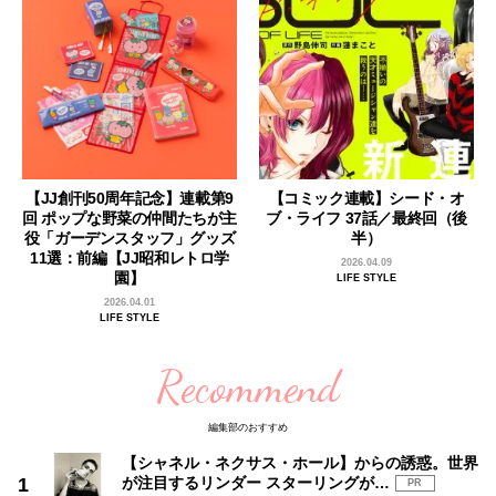
【JJ創刊50周年記念】連載第9
【コミック連載】シード・オ
回 ポップな野菜の仲間たちが主
ブ・ライフ 37話／最終回（後
役「ガーデンスタッフ」グッズ
半）
11選：前編【JJ昭和レトロ学
2026.04.09
園】
LIFE STYLE
2026.04.01
LIFE STYLE
Recommend
編集部のおすすめ
【シャネル・ネクサス・ホール】からの誘惑。世界
が注目するリンダー スターリングが…
PR