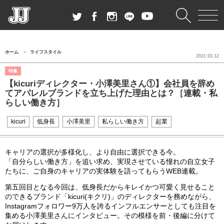
ホーム
ライフスタイル
2021.03.12
特集
【kicuriディレクター・小澤美里さん①】会社員を辞め
てアパレルブランドを立ち上げた理由とは？［連載・私
らしい働き方］
kicuri
低身長
小澤美里
私らしい働き方
起業
キャリアの選択が多様化し、より自由に選択できる今。
「自分らしい働き方」を追い求め、実現させている憧れの自立女子
たちに、ご自身のキャリアの実体験を語ってもらう
WEB
連載。
第五
回目となる今回は、低身長だからキレイかつ可愛く見せること
のできるブランド「
kicuri(
キクリ
)
」のディレクターを務めながら、
Instagram
フォロワー9
万人を誇るインフルエンサーとしても注目を
集める小澤美里さんにインタビュー。その模様を前・後編に分けて