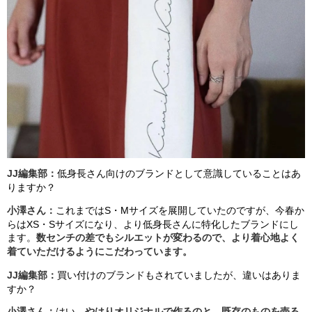
JJ編集部
：
低身長さん向けのブランドとして意識していることはあ
りますか？
小澤さん：
これ
までは
S
・
M
サイズ
を
展開していた
のですが、
今春か
らは
XS
・
S
サイズに
な
り
、より低身長さんに特化したブランドにし
ます。
数センチの差で
も
シルエットが
変わる
ので、
より着心地よく
着て
いただけるようにこだわっています。
JJ編集部
：
買い付けのブランドもされていましたが、
違いはありま
すか？
小澤さん：
はい。
やはりオリジナルで作るのと、既存のものを売る