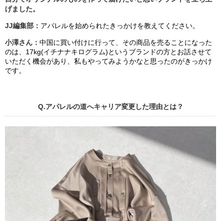
げました。
JJ編集部
：
アパレルを始められたきっかけを教えてください。
小澤さん：
中国に買い付けに行って、その商品を売ることになった
のは、
17kg
(イチナナキログラム)
というブランドの方とお話
させて
いただく機会があ
り、
私もやってみようかなと思ったのがきっかけ
です。
Q.アパレルの道へ
キャリア変更した理由とは？