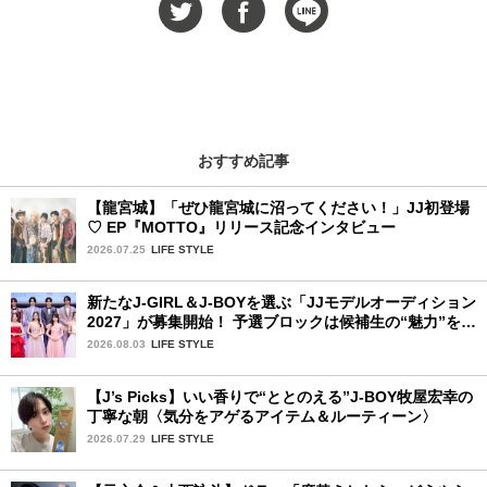
おすすめ記事
【龍宮城】「ぜひ龍宮城に沼ってください！」JJ初登場
♡ EP『MOTTO』リリース記念インタビュー
2026.07.25
LIFE STYLE
新たなJ-GIRL＆J-BOYを選ぶ「JJモデルオーディション
2027」が募集開始！ 予選ブロックは候補生の“魅力”を重
視した「新システム」に変わります
2026.08.03
LIFE STYLE
【J’s Picks】いい香りで“ととのえる”J-BOY牧屋宏幸の
丁寧な朝〈気分をアゲるアイテム＆ルーティーン〉
2026.07.29
LIFE STYLE