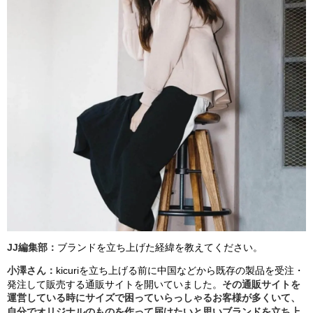
JJ
編集部：
ブランドを立ち上げた経緯を教えてください。
小澤さん：
kicuri
を立ち上げる前に中国などから既存の製品を受注
・
発注して販売する通販サイトを開いていました。
その通販サイトを
運営している時に
サイズで困っていらっしゃる
お客様
が多くいて、
自分でオリジナルのものを作って届けたいと思
い
ブランドを立ち上