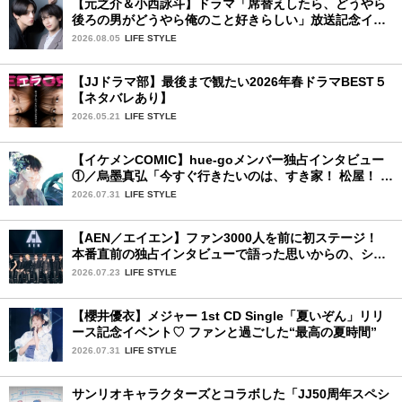
【元之介＆小西詠斗】ドラマ「席替えしたら、どうやら
後ろの男がどうやら俺のこと好きらしい」放送記念イン
タビュー♡ 「自然と詠斗くんが可愛く見えたんです」
2026.08.05
LIFE STYLE
【JJドラマ部】最後まで観たい2026年春ドラマBEST５
【ネタバレあり】
2026.05.21
LIFE STYLE
【イケメンCOMIC】hue-goメンバー独占インタビュー
①／烏墨真弘「今すぐ行きたいのは、すき家！ 松屋！ ミ
スド！」
2026.07.31
LIFE STYLE
【AEN／エイエン】ファン3000人を前に初ステージ！
本番直前の独占インタビューで語った思いからの、ショ
ーケース完全レポート！
2026.07.23
LIFE STYLE
【櫻井優衣】メジャー 1st CD Single「夏いぞん」リリ
ース記念イベント♡ ファンと過ごした“最高の夏時間”
2026.07.31
LIFE STYLE
サンリオキャラクターズとコラボした「JJ50周年スペシ