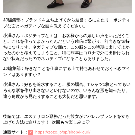
JJ編集部
：
ブランドを立ち上げてから運営するにあた
り
、ポジティ
ブな面とネガティブな面を教えてください。
小澤さん：
ポジティブな面は、お客様からの嬉しい声をいただく
こ
と
。
これ
を
作ってよかったんだという確信に
繋が
り
、前向きな気持
ち
になります
。ネガティブな面は、この服をこの時期に出してよか
ったのかと
考えてしまうこと
。
特に昨年は
コロナで外に出掛け
られ
ない状況
だったのでネガティブにな
る
こともありました。
JJ
編集部
：
好きなことを仕事にする上で持ちあわせておくべきマイ
ンドはありますか？
小澤さん：
好きを追求すること。
服の場合、
T
シャツ
1
枚とってもい
ろんな形を作り出さないといけないので
、
いろんな形を知ったり、
違う角度から見
たりすることも大切だと思います。
後編では、エステサロン勤務だった彼女がアパレルブランドを立ち
上げた方法に迫ります！ 次回もお楽しみに♡
通販サイト：
https://zozo.jp/sp/shop/kicuri/