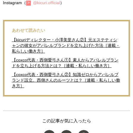
Instagram（
@kicuri.official
）
あわせて読みたい
【kicuriディレクター・小澤美里さん②】元エステティシ
ャンの彼女がアパレルブランドを立ち上げた方法［連載・
私らしい働き方］
【coxco代表・西側愛弓さん①】素人からアパレルブラン
ドを立ち上げる方法とは？［連載・私らしい働き方］
【coxco代表・西側愛弓さん②】知識ゼロからアパレルブ
ランド設立。西側さんのルーツとは？［連載・私らしい働
き方］
この記事が気に入ったら