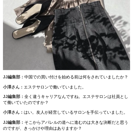
JJ編集部
：
中国での買い付けを始める前は何をされていましたか？
小澤さん：
エステサロンで働いていました。
JJ編集部
：
全
く
違うキャリアなんですね。エステサロンは社員とし
て働いていたのですか？
小澤さん：
はい。
友人が経営してい
るサロンを
手伝っていました。
JJ編集部
：
そこからアパレルの道へに進むのは大きな決断だと思う
のですが、きっかけや理由はありますか？