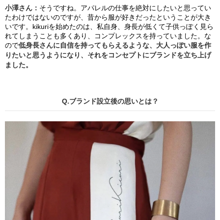
小澤さん：
そうですね。
アパレル
の仕事
を
絶対に
したいと
思ってい
たわけではないの
で
すが、
昔から服が好きだったということが大き
いです。kikuriを始めたのは、私自身、
身長が低くて
子供っぽく見ら
れてしまうことも多くあり、コンプレックスを持っていました
。な
ので
低身長さんに
自信を持ってもらえるような、
大人っぽい
服を作
りたい
と思
うようになり、それをコンセプトにブランドを立ち上げ
ました。
Q.ブランド設立後の思いとは？