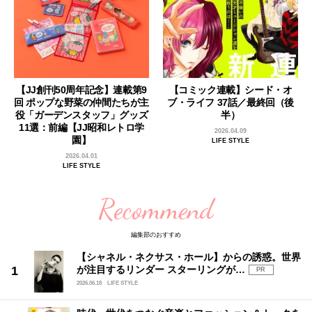
【JJ創刊50周年記念】連載第9
【コミック連載】シード・オ
回 ポップな野菜の仲間たちが主
ブ・ライフ 37話／最終回（後
役「ガーデンスタッフ」グッズ
半）
11選：前編【JJ昭和レトロ学
2026.04.09
園】
LIFE STYLE
2026.04.01
LIFE STYLE
Recommend
編集部のおすすめ
【シャネル・ネクサス・ホール】からの誘惑。世界
が注目するリンダー スターリングが…
PR
2026.06.18
LIFE STYLE