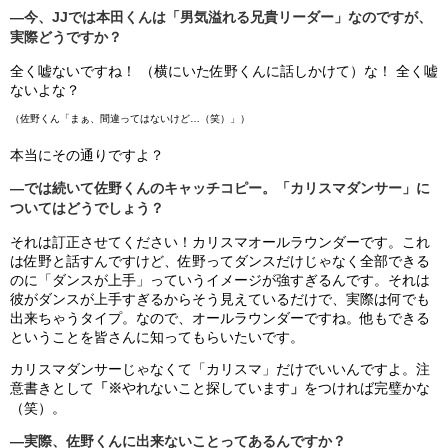
―今、JJでは本田くんは「男気溢れる兄貴リーダー」なのですが、
実際どうですか？
全く嘘ないですね！ （横にいた佐野くんに話しかけて）な！ 全く嘘
ないよな？
（佐野くん「まぁ、間違ってはないけど…（笑）」）
本当にその通りですよ？
―では続いて佐野くんのキャッチコピー。「カリスマダンサー」に
ついてはどうでしょう？
それは訂正させてください！カリスマオールラウンダーです。これ
は佐野と話すんですけど、佐野ってダンスだけじゃなく全部できる
のに「ダンスが上手」っていうイメージが強すぎるんです。それは
彼がダンスが上手すぎるからそう見えているだけで、実際は何でも
出来ちゃうタイプ。なので、オールラウンダーですね。他もできる
ということを皆さんに知ってもらいたいです。
カリスマダンサーじゃなくて「カリスマ」だけでいいんですよ。注
意書きとして
「※
やれないこと探しています
」
をつければ完璧かな
（笑）。
―実際、佐野くんに出来ないことってあるんですか？