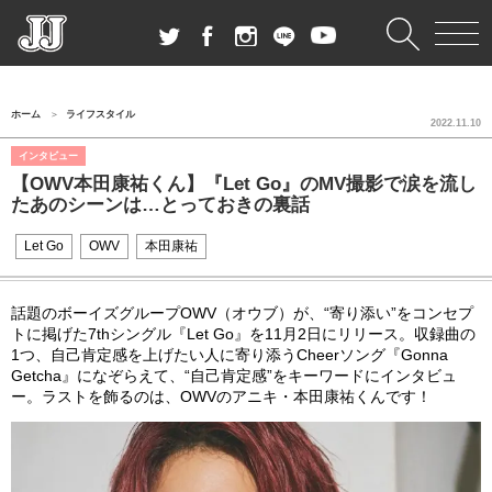
ホーム
ライフスタイル
2022.11.10
インタビュー
【OWV本田康祐くん】『Let Go』のMV撮影で涙を流し
たあのシーンは…とっておきの裏話
Let Go
OWV
本田康祐
話題のボーイズグループOWV（オウブ）が、“寄り添い”をコンセプ
トに掲げた7thシングル『Let Go』を11月2日にリリース。収録曲の
1つ、自己肯定感を上げたい人に寄り添うCheerソング『Gonna
Getcha』になぞらえて、“自己肯定感”をキーワードにインタビュ
ー。ラストを飾るのは、OWVのアニキ・本田康祐くんです！