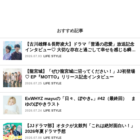
おすすめ記事
【古川雄輝＆長野凌大】ドラマ「普通の恋愛」放送記念
インタビュー♡ 大切な存在と過ごして幸せを感じる瞬間
は？
2026.07.03
LIFE STYLE
【龍宮城】「ぜひ龍宮城に沼ってください！」JJ初登場
♡ EP『MOTTO』リリース記念インタビュー
2026.07.25
LIFE STYLE
ExWHYZ mayuの「日々、ぼやき｡」#42（最終回） ま
ゆのぼやきラスト
2026.07.24
LIFE STYLE
【JJドラマ部】オタクが太鼓判「これは絶対面白い！」
2026年夏ドラマ予想
2026.07.08
LIFE STYLE