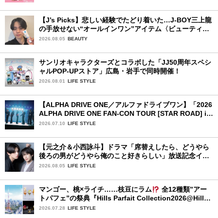
【J’s Picks】悲しい経験でたどり着いた…J-BOY三上龍
の手放せない“オールインワン”アイテム〈ビューティ＆
ファッション夏の必需品〉
2026.08.05
BEAUTY
サンリオキャラクターズとコラボした「JJ50周年スペシ
ャルPOP-UPストア」広島・岩手で同時開催！
2026.08.01
LIFE STYLE
【ALPHA DRIVE ONE／アルファドライブワン】「2026
ALPHA DRIVE ONE FAN-CON TOUR [STAR ROAD] in
YOKOHAMA」1日目詳細レポ【前編】
2026.07.10
LIFE STYLE
【元之介＆小西詠斗】ドラマ「席替えしたら、どうやら
後ろの男がどうやら俺のこと好きらしい」放送記念イン
タビュー♡ 「自然と詠斗くんが可愛く見えたんです」
2026.08.05
LIFE STYLE
マンゴー、桃×ライチ……枝豆にラム
全12種類”アー
トパフェ”の祭典『Hills Parfait Collection2026@Hills
House』
2026.07.28
LIFE STYLE