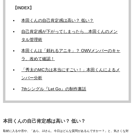
【INDEX】
本田くんの自己肯定感は高い？ 低い？
自己肯定感が下がってしまったら…本田くんのメン
タル管理術
本田くんは「頼れるアニキ」？ OWVメンバーのキャ
ラ、改めて確認！
「秀太のMC力は本当にすごい！」本田くんによるメ
ンバー分析
7thシングル『Let Go』の制作裏話
本田くんの自己肯定感は高い？ 低い？
取材に入るや否や、「あら、JJさん、今日はどんな質問があるんですかー？」と、気さくな対