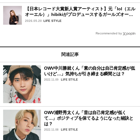
【日本レコード大賞新人賞アーティスト】元「lol（エル
オーエル）」hibikiがプロデュースするガールズオーデ
ィションが始動！ 応募は5月31日（日）まで
2026.05.20
LIFE STYLE
Recommended by
関連記事
OWV中川勝就くん「素の自分は自己肯定感が低
いけど…」気持ちが引き締まる瞬間とは？
2022.11.09
LIFE STYLE
OWV浦野秀太くん「昔は自己肯定感が低く
て…」ポジティブを保てるようになった秘訣と
は？
2022.11.08
LIFE STYLE