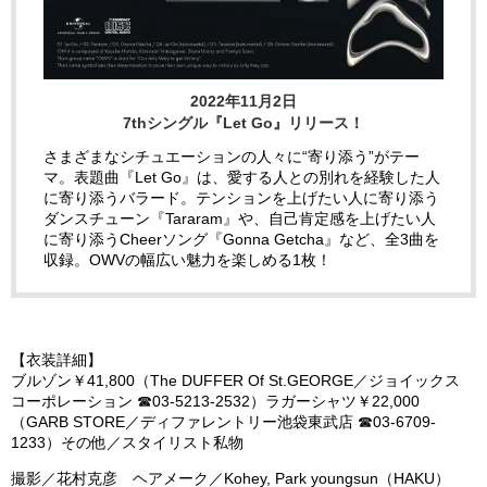
2022年11月2日
7thシングル『Let Go』リリース！
さまざまなシチュエーションの人々に“寄り添う”がテー
マ。表題曲『Let Go』は、愛する人との別れを経験した人
に寄り添うバラード。テンションを上げたい人に寄り添う
ダンスチューン『Tararam』や、自己肯定感を上げたい人
に寄り添うCheerソング『Gonna Getcha』など、全3曲を
収録。OWVの幅広い魅力を楽しめる1枚！
【衣装詳細】
ブルゾン￥41,800（The DUFFER Of St.GEORGE／ジョイックス
コーポレーション ☎︎03-5213-2532）ラガーシャツ￥22,000
（GARB STORE／ディファレントリー池袋東武店 ☎︎03-6709-
1233）その他／スタイリスト私物
撮影／花村克彦 ヘアメーク／Kohey, Park youngsun（HAKU）