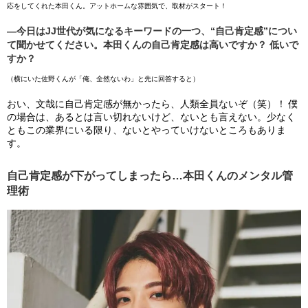
応をしてくれた本田くん。アットホームな雰囲気で、取材がスタート！
―今日はJJ世代が気になるキーワードの一つ、“自己肯定感”につい
て聞かせてください。本田くんの自己肯定感は高いですか？ 低いで
すか？
（横にいた佐野くんが「俺、全然ないわ」と先に回答すると）
おい、文哉に自己肯定感が無かったら、人類全員ないぞ（笑）！ 僕
の場合は、あるとは言い切れないけど、ないとも言えない。少なく
ともこの業界にいる限り、ないとやっていけないところもありま
す。
自己肯定感が下がってしまったら…本田くんのメンタル管
理術