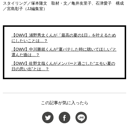
スタイリング／塚本隆文 取材・文／亀井友里子、石津愛子 構成
／宮島彰子（JJ編集室）
【OWV】浦野秀太くんが「最高の夏の1日」を叶えるため
にしたいことは…？
【OWV】中川勝就くんが“夏バテした時に聴いてほしい”と
選んだ曲は…？
【OWV】佐野文哉くんがメンバーと過ごした“エモい夏の
日の思い出”とは…？
この記事が気に入ったら