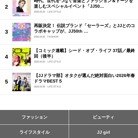
時代、世代をつなぐ音楽とファッション＆トークを
楽しむスペシャルイベント「JJ50…
2026.03.26
LIFE STYLE
再販決定！ 伝説ブランド「セーラーズ」とJJとのコ
ラボキャップが、JJ50th …
2026.04.06
FASHION
【コミック連載】シード・オブ・ライフ 37話／最終
回（後半）
2026.04.09
LIFE STYLE
【JJドラマ部】オタクが選んだ絶対面白い2026年春
ドラマBEST５
2026.04.09
LIFE STYLE
ファッション
ビューティ
ライフスタイル
JJ girl