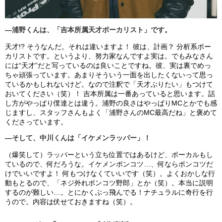
―浦野くんは、「吉本所属天才ボーカリスト」です。
天才!? そうなんだ。それは違いますよ！ 彼は、計画？ 分析系ボー
カリストです。というより、努力家なんですよ実は。でもみなさん
には“天才”だと写っているのは良いことですね。彼、実は裏でめっ
ちゃ頑張っています。あまりそういう一面を出したくないって思っ
ているかもしれないけど。なので注釈で「天才ぶりたい」もつけて
おいてください（笑）！ 吉本所属は一番あっていると思います。話
し方がやっぱり僕達とは違う。浦野の良さはやっぱりMCとかでも感
じますし、スタッフさんもよく「浦野さんのMC最高だね」と褒めて
くださっています。
―そして、中川くんは「イケメンラッパー」！
（爆笑して）ラッパーという立ち位置ではあるけど、ボーカルもし
ているので、何だろうな。イケメンポンコツ…、何ならポンコツだ
けでいいですよ！ 何もつけなくていいです（笑）。よくおかしな行
動もとるので、「ネジ外れポンコツ野郎」とか（笑）。本当に説明
するのが難しい…。とにかくぶっ飛んでる！ナチュラルに奇行を行
うので。内容は伏せておきますね（笑）。