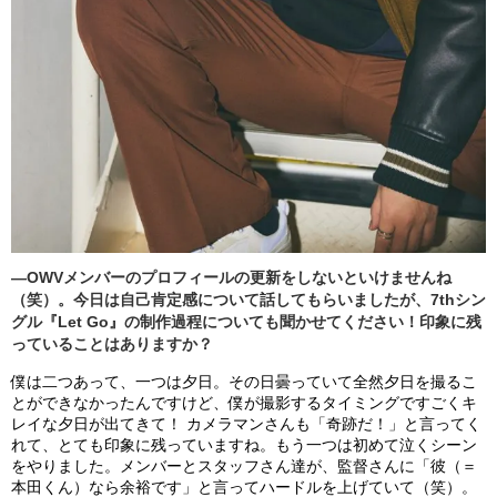
―OWVメンバーのプロフィールの更新をしないといけませんね
（笑）。今日は自己肯定感について話してもらいましたが、7thシン
グル『Let Go』の制作過程についても聞かせてください！印象に残
っていることはありますか？
僕は二つあって、一つは夕日。その日曇っていて全然夕日を撮るこ
とができなかったんですけど、僕が撮影するタイミングですごくキ
レイな夕日が出てきて！ カメラマンさんも「奇跡だ！」と言ってく
れて、とても印象に残っていますね。もう一つは初めて泣くシーン
をやりました。メンバーとスタッフさん達が、監督さんに「彼（＝
本田くん）なら余裕です」と言ってハードルを上げていて（笑）。