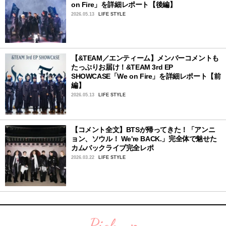
on Fire」を詳細レポート【後編】
2026.05.13
LIFE STYLE
【&TEAM／エンティーム】メンバーコメントも
たっぷりお届け！&TEAM 3rd EP
SHOWCASE「We on Fire」を詳細レポート【前
編】
2026.05.13
LIFE STYLE
【コメント全文】BTSが帰ってきた！「アンニ
ョン、ソウル！ We're BACK.」完全体で魅せた
カムバックライブ完全レポ
2026.03.22
LIFE STYLE
Pick up