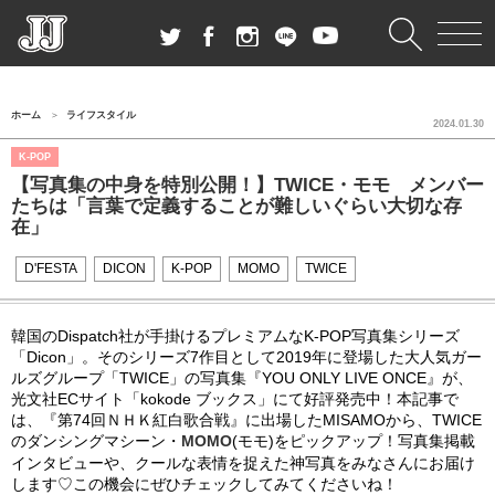
ホーム
ライフスタイル
2024.01.30
K-POP
【写真集の中身を特別公開！】TWICE・モモ メンバー
たちは「言葉で定義することが難しいぐらい大切な存
在」
D'FESTA
DICON
K-POP
MOMO
TWICE
韓国のDispatch社が手掛けるプレミアムなK-POP写真集シリーズ
「Dicon」。そのシリーズ7作目として2019年に登場した大人気ガー
ルズグループ「TWICE」の写真集『YOU ONLY LIVE ONCE』が、
光文社ECサイト「kokode ブックス」にて好評発売中！本記事で
は、『第74回ＮＨＫ紅白歌合戦』に出場したMISAMOから、TWICE
のダンシングマシーン・
MOMO
(モモ)をピックアップ！写真集掲載
インタビューや、クールな表情を捉えた神写真をみなさんにお届け
します♡この機会にぜひチェックしてみてくださいね！