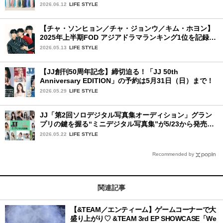
プ
2026.06.12
LIFE STYLE
【チャ・ソンヒョン／チャ・ジョンウ／キム・ホヨン】
2025年上半期FOD アジアドラマランキング1位を記録！
韓国BLドラマ「秘密の間柄」出演の3人に来日記念イン
2026.05.13
LIFE STYLE
タビュー♡
【JJ創刊50周年記念】締切迫る！「JJ 50th
Anniversary EDITION」の予約は5月31日（日）まで！
2026.05.29
LIFE STYLE
JJ「第2回ソロデジタル写真集オーディション」グラン
プリの鍵を握る“ミニデジタル写真集”が5/23から発売！
ファイナリストの個性あふれる18冊
2026.05.22
LIFE STYLE
Recommended by
関連記事
【&TEAM／エンティーム】ゲームコーナーで大
盛り上がり♡ &TEAM 3rd EP SHOWCASE「We