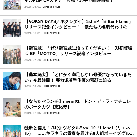
ャルPOP-UPストア」広島・岩手で同時開催！
2026.08.01
LIFE STYLE
【VOKSY DAYS／ボクシダイ】1st EP「Bitter Flame」
リリース記念インタビュー！「僕たちの名刺代わりのよ
うなアルバム」
2026.07.01
LIFE STYLE
【龍宮城】「ぜひ龍宮城に沼ってください！」JJ初登場
♡ EP『MOTTO』リリース記念インタビュー
2026.07.25
LIFE STYLE
【藤本洸大】「とにかく満足しない俳優になっていきた
い」今最注目！ 実力派若手俳優の素顔に迫る
2026.07.09
LIFE STYLE
【ならたべランチ】menu01 ドン・デ・ラ・ナチュレ
のポークカツ［恵比寿］
2026.07.05
LIFE STYLE
独断と偏見！ JJ的“ツギクル” vol.10「Lienel（リエネ
ル）」……キラキラの青春を届ける6人組ボーイズグルー