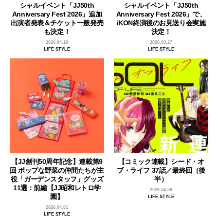
シャルイベント「JJ50th
シャルイベント「JJ50th
Anniversary Fest 2026」追加
Anniversary Fest 2026」で、
出演者発表＆チケット一般発売
iKON終演後のお見送り会実施
も決定！
決定！
2026.04.10
2026.03.27
LIFE STYLE
LIFE STYLE
【JJ創刊50周年記念】連載第9
【コミック連載】シード・オ
回 ポップな野菜の仲間たちが主
ブ・ライフ 37話／最終回（後
役「ガーデンスタッフ」グッズ
半）
11選：前編【JJ昭和レトロ学
2026.04.09
園】
LIFE STYLE
2026.04.01
LIFE STYLE