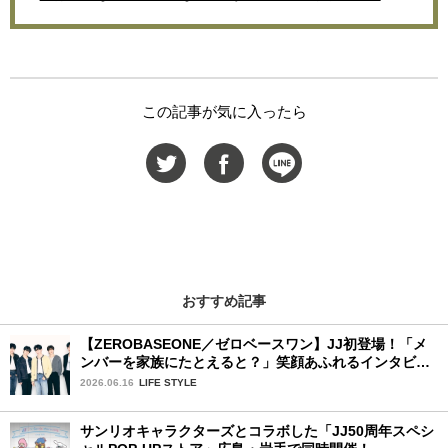
この記事が気に入ったら
おすすめ記事
【ZEROBASEONE／ゼロベースワン】JJ初登場！「メ
ンバーを家族にたとえると？」笑顔あふれるインタビュ
ー♡
2026.06.16
LIFE STYLE
サンリオキャラクターズとコラボした「JJ50周年スペシ