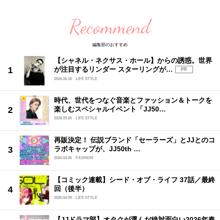
Recommend
編集部のおすすめ
【シャネル・ネクサス・ホール】からの誘惑。世界
が注目するリンダー スターリングが…
PR
2026.06.18
LIFE STYLE
時代、世代をつなぐ音楽とファッション＆トークを
楽しむスペシャルイベント「JJ50…
2026.03.26
LIFE STYLE
再販決定！ 伝説ブランド「セーラーズ」とJJとのコ
ラボキャップが、JJ50th …
2026.04.06
FASHION
【コミック連載】シード・オブ・ライフ 37話／最終
回（後半）
2026.04.09
LIFE STYLE
【JJドラマ部】オタクが選んだ絶対面白い2026年春