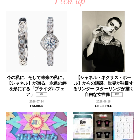
今の私に、そして未来の私に。
【シャネル・ネクサス・ホー
【シャネル】が贈る、永遠の絆
ル】からの誘惑。世界が注目す
を形にする「ブライダルフェ
るリンダー スターリングが描く
ア」
自由な女性像
PR
PR
2026.07.24
2026.06.18
FASHION
LIFE STYLE