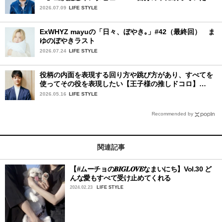
を思い出させてもらった作品です」
2026.07.09
LIFE STYLE
ExWHYZ mayuの「日々、ぼやき｡」#42（最終回） ま
ゆのぼやきラスト
2026.07.24
LIFE STYLE
役柄の内面を表現する回り方や跳び方があり、すべてを
使ってその役を表現したい【王子様の推しドコロ】
vol.31 大塚 卓さん
2026.05.16
LIFE STYLE
Recommended by
関連記事
【#ムーチョの𝑩𝑰𝑮𝑳𝑶𝑽𝑬なまいにち】Vol.30 ど
んな愛もすべて受け止めてくれる
2024.02.23
LIFE STYLE