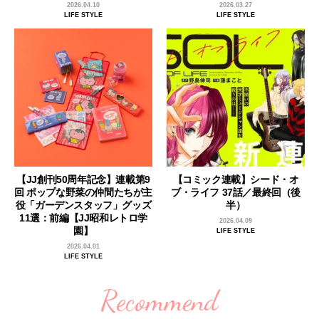
2026.04.10
2026.03.27
LIFE STYLE
LIFE STYLE
【JJ創刊50周年記念】連載第9
【コミック連載】シード・オ
回 ポップな野菜の仲間たちが主
ブ・ライフ 37話／最終回（後
役「ガーデンスタッフ」グッズ
半）
11選：前編【JJ昭和レトロ学
2026.04.09
園】
LIFE STYLE
2026.04.01
LIFE STYLE
Recommend