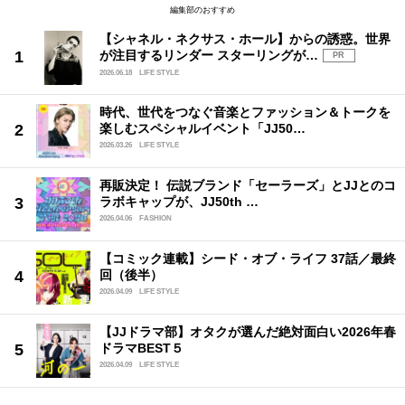
編集部のおすすめ
【シャネル・ネクサス・ホール】からの誘惑。世界
が注目するリンダー スターリングが…
PR
2026.06.18
LIFE STYLE
時代、世代をつなぐ音楽とファッション＆トークを
楽しむスペシャルイベント「JJ50…
2026.03.26
LIFE STYLE
再販決定！ 伝説ブランド「セーラーズ」とJJとのコ
ラボキャップが、JJ50th …
2026.04.06
FASHION
【コミック連載】シード・オブ・ライフ 37話／最終
回（後半）
2026.04.09
LIFE STYLE
【JJドラマ部】オタクが選んだ絶対面白い2026年春
ドラマBEST５
2026.04.09
LIFE STYLE