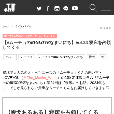
ホーム
ライフスタイル
2024.01.12
SNSで大人気の犬・ペキニーズ「ムーチョ」くん
【#ムーチョの𝑩𝑰𝑮𝑳𝑶𝑽𝑬なまいにち】Vol.24 寝床を占領
してくる
ペット
ムーチョ
ムーチョの𝑩𝑰𝑮𝑳𝑶𝑽𝑬なまいにち
愛犬
犬
SNSで大人気の犬・ペキニーズの
「ムーチョ」
くんの飼い主・
LOVEYOU（
＠The_Mucho_World
）のJJ限定連載コラム
『#ムーチ
ョの𝑩𝑰𝑮𝑳𝑶𝑽𝑬なまいにち』
第24回は〝寝床〟のお話。2024年も、
ここでしか見られない貴重なムーチョくんをお届けしていきます♡
【愛犬あるある】
寝床を占領してくる