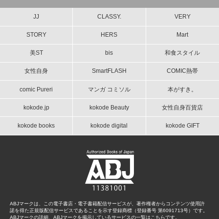
JJ
CLASSY.
VERY
STORY
HERS
Mart
美ST
bis
和食スタイル
女性自身
SmartFLASH
COMIC熱帯
comic Pureri
マンガ コミソル
本がすき。
kokode.jp
kokode Beauty
女性自身百貨店
kokode books
kokode digital
kokode GIFT
ABJマークは、この電子書店・電子書籍配信サービスが、著作権者からコンテンツ使用許
諾を得た正規版配信サービスであることを示す登録商標（登録番号 第6091713号）です。
ABJマークの詳細、ABJマークを掲示しているサービスの一覧はこちらです。