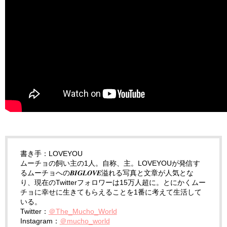
書き手：LOVEYOU
ムーチョの飼い主の1人。自称、主。LOVEYOUが発信す
るムーチョへの𝑩𝑰𝑮𝑳𝑶𝑽𝑬溢れる写真と文章が人気とな
り、現在のTwitterフォロワーは15万人超に。とにかくムー
チョに幸せに生きてもらえることを1番に考えて生活して
いる。
Twitter：
＠The_Mucho_World
Instagram：
＠mucho_world