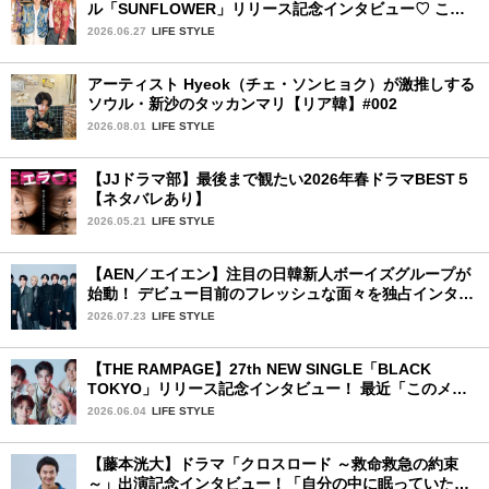
ル「SUNFLOWER」リリース記念インタビュー♡ この
夏楽しみにしていることは？
2026.06.27
LIFE STYLE
アーティスト Hyeok（チェ・ソンヒョク）が激推しする
ソウル・新沙のタッカンマリ【リア韓】#002
2026.08.01
LIFE STYLE
【JJドラマ部】最後まで観たい2026年春ドラマBEST５
【ネタバレあり】
2026.05.21
LIFE STYLE
【AEN／エイエン】注目の日韓新人ボーイズグループが
始動！ デビュー目前のフレッシュな面々を独占インタビ
ュー。7人の魅力に迫ります♪
2026.07.23
LIFE STYLE
【THE RAMPAGE】27th NEW SINGLE「BLACK
TOKYO」リリース記念インタビュー！ 最近「このメン
バー、男らしいな」と感じた瞬間は？
2026.06.04
LIFE STYLE
【藤本洸大】ドラマ「クロスロード ～救命救急の約束
～」出演記念インタビュー！「自分の中に眠っていた熱