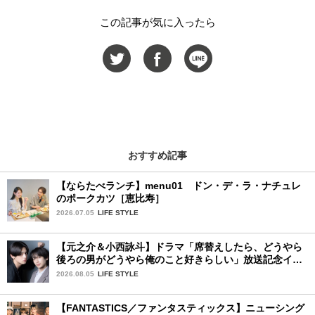
この記事が気に入ったら
おすすめ記事
【ならたべランチ】menu01 ドン・デ・ラ・ナチュレ
のポークカツ［恵比寿］
2026.07.05
LIFE STYLE
【元之介＆小西詠斗】ドラマ「席替えしたら、どうやら
後ろの男がどうやら俺のこと好きらしい」放送記念イン
タビュー♡ 「自然と詠斗くんが可愛く見えたんです」
2026.08.05
LIFE STYLE
【FANTASTICS／ファンタスティックス】ニューシング