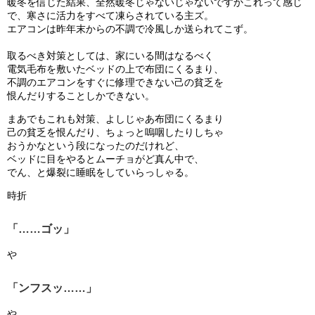
暖冬を信じた結果、全然暖冬じゃないじゃないですかこれって感じ
で、寒さに活力をすべて凍らされている主ズ。
エアコンは昨年末からの不調で冷風しか送られてこず。
取るべき対策としては、家にいる間はなるべく
電気毛布を敷いたベッドの上で布団にくるまり、
不調のエアコンをすぐに修理できない己の貧乏を
恨んだりすることしかできない。
まあでもこれも対策、よしじゃあ布団にくるまり
己の貧乏を恨んだり、ちょっと嗚咽したりしちゃ
おうかなという段になったのだけれど、
ベッドに目をやるとムーチョがど真ん中で、
でん、と爆裂に睡眠をしていらっしゃる。
時折
「……ゴッ」
や
「ンフスッ……」
や