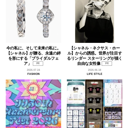
今の私に、そして未来の私に。
【シャネル・ネクサス・ホー
【シャネル】が贈る、永遠の絆
ル】からの誘惑。世界が注目す
を形にする「ブライダルフェ
るリンダー スターリングが描く
ア」
自由な女性像
PR
PR
2026.07.24
2026.06.18
FASHION
LIFE STYLE