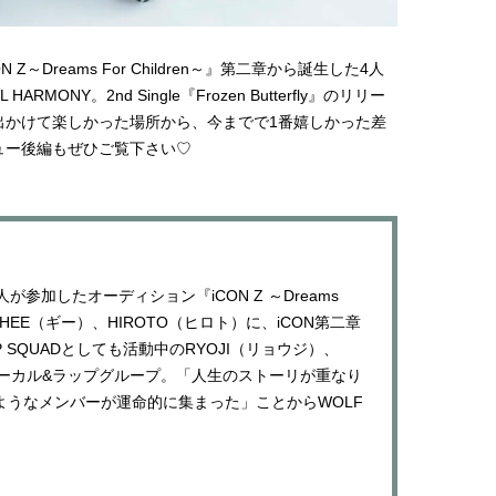
棒”〈ビューティ＆ファッション
指すダンサーは踊ること
2026.08.07
2026.03.30
夏の必需品〉
ぎる【王子様の推しドコ
BEAUTY
LIFE STYLE
vol.29 三宅啄未さん
～Dreams For Children～』第二章から誕生した4人
【JJ専属モデルの素顔】ビューテ
新たなJ-GIRL＆J-BOY
ONY。2nd Single『Frozen Butterfly』のリリー
ィ大好き！ 松川 星のお気に入り
「JJモデルオーディショ
出かけて楽しかった場所から、今までで1番嬉しかった差
コスメをCHECK
2027」が募集開始！ 予
2025.12.16
2026.08.03
クは候補生の“魅力”を重
BEAUTY
LIFE STYLE
ュー後編もぜひご覧下さい♡
「新システム」に変わり
【注目アーティストRainy。っ
【元之介＆小西詠斗】ド
て？】自称“コスメオタク見習
替えしたら、どうやら後
い”のポーチの中身、拝見しま
どうやら俺のこと好きら
2026.01.30
2026.08.05
す！
送記念インタビュー♡ 「
BEAUTY
LIFE STYLE
斗くんが可愛く見えたん
人が参加したオーディション『iCON Z ～Dreams
【注目アーティストRainy。っ
【新世代J-POPグループ
トGHEE（ギー）、HIROTO（ヒロト）に、iCON第二章
て？】忙しい日でも欠かせない、
aoen（アオエン）】自
朝と夜のケアでつくられる透明感
ィストを目指すきかっけ
2026.01.30
2025.10.20
 SQUADとしても活動中のRYOJI（リョウジ）、
先輩とは―― 新曲「青春
BEAUTY
LIFE STYLE
組ボーカル&ラップグループ。「人生のストーリが重なり
ディブル」リリース記念
ュー
ようなメンバーが運命的に集まった」ことからWOLF
【J’s Picks】J-GIRL早坂萌香の
【AEN／エイエン】注目
徹底した日焼けケア！ でも、いち
人ボーイズグループが始動
ばん大切なのは…〈ビューティ＆
ュー目前のフレッシュな
2026.07.24
2026.07.23
ファッション夏の必需品〉
占インタビュー。7人の
BEAUTY
LIFE STYLE
ります♪