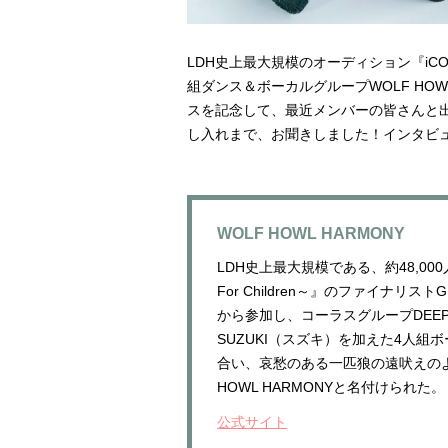
LDH史上最大規模のオーディション『iCON Z
組ダンス＆ボーカルグループWOLF HOWL HARM
スを記念して、最近メンバーの皆さんと
し入れまで、お聞きしました！インタビ
WOLF HOWL HARMONY
LDH史上最大規模である、約48,000
For Children～』のファイナリス
から参加し、コーラスグループDEEP
SUZUKI（スズキ）を加えた4人
合い、哀愁のある一匹狼の遠吠えの
HOWL HARMONYと名付けられた。
公式サイト