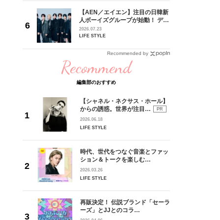
ュー
goメン
【AEN／エイエン】注目の日韓新
／金子玄
人ボーイズグループが始動！ デビ
葉にでき
ュー目前のフレッシュな面々を独
2026.07.23
占インタビュー。7人の魅力に迫
LIFE STYLE
ります♪
Recommended by
Recommend
編集部のおすすめ
【シャネル・ネクサス・ホール】
からの誘惑。世界が注目…
PR
2026.06.18
LIFE STYLE
時代、世代をつなぐ音楽とファッ
ション＆トークを楽しむ…
2026.03.26
LIFE STYLE
再販決定！ 伝説ブランド「セーラ
ーズ」とJJとのコラ…