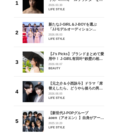
が好きす
指すダンサーは踊ることが好きす
2026.03.30
ロ】
ぎる【王子様の推しドコロ】
LIFE STYLE
vol.29 三宅啄未さん
を選ぶ
新たなJ-GIRL＆J-BOYを選ぶ
ン
「JJモデルオーディション
選ブロッ
2027」が募集開始！ 予選ブロッ
2026.08.03
視した
クは候補生の“魅力”を重視した
LIFE STYLE
ます
「新システム」に変わります
ラマ「席
【J’s Picks】ブランドまとめて愛
ろの男が
用中！ J-GIRL有田叶“鉄壁の相
しい」放
棒”〈ビューティ＆ファッション
2026.08.07
自然と詠
夏の必需品〉
BEAUTY
です」
【元之介＆小西詠斗】ドラマ「席
身がアーテ
替えしたら、どうやら後ろの男が
となった
どうやら俺のこと好きらしい」放
2026.08.05
インクレ
送記念インタビュー♡ 「自然と詠
LIFE STYLE
インタビ
斗くんが可愛く見えたんです」
の日韓新
【新世代J-POPグループ
！ デビ
aoen（アオエン）】自身がアーテ
面々を独
ィストを目指すきかっけとなった
2025.10.20
魅力に迫
先輩とは―― 新曲「青春インクレ
LIFE STYLE
ディブル」リリース記念インタビ