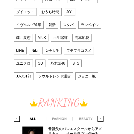
ダイエット
おうち時間
JO1
イヴルルド遙華
就活
スタバ
ランペイジ
藤井夏恋
M!LK
土生瑞穂
高本彩花
LINE
Niki
女子大生
プチプラコスメ
ユニクロ
GU
乃木坂46
BTS
JJ-JO1部
ソウルトレンド通信
ジョニー楓
RANKING
IFE STYLE
ALL
FASHION
BEAUTY
LIFE STYLE
からアメ
曾祖父のバレエスクールからアメ
ダーを目
リカへ……オールラウンダーを目