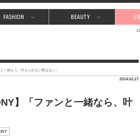
FASHION
BEAUTY
LI
J
美容担当のお気に入り
What's NEW？
占い
韓国
特集
What's NEW？
韓国
SNAP
ザ・ベスト5
特集
ザ・ベスト5
プレゼント
旅
JJグル
JJスタ
フォーチュンサイクル
ネイチャー
ファンと一緒なら、叶えられない夢はない」
2024.02.27
RMONY】「ファンと一緒なら、叶
ONY