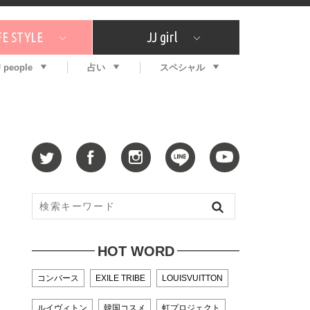
FE STYLE
JJ girl
J people
占い
スペシャル
メガイド
ッフの"それどこの"？
コスメ全部試してみた
エンタメ
プチプラ
What's NEW？
プレゼント
特集
おしゃラン！
プレゼント
恋愛
特集
コラム
インタビュー
サイン占い
毎週更新！ ジョニー楓の12星座占い
最新号
SNSキャンペーン
バックナンバー
HOT WORD
コンバース
EXILE TRIBE
LOUISVUITTON
ルイヴィトン
韓国コスメ
虹プロジェクト