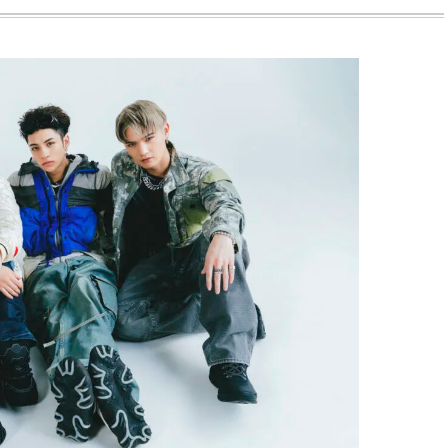
BEAUTY
L
【J’s Picks】ブランドまとめて愛
曾祖父のバレエスクール
用中！ J-GIRL有田叶“鉄壁の相
リカへ……オールラウン