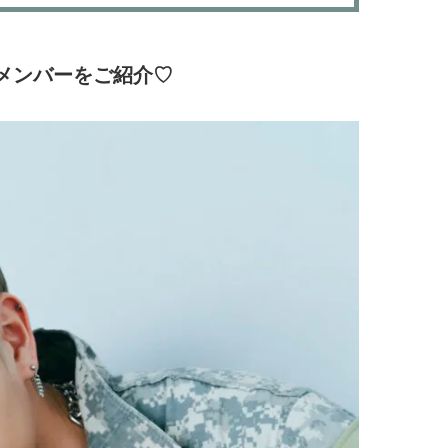
【JJ専属モデルの素顔】ホ・ジウ
【イケメンCOMIC】hue-
ォンの愛用スキンケアは敏感肌向
バー独占インタビュー②
け
矢「感情をズバーッと言
2025.12.09
2026.08.07
Yのメンバーをご紹介♡
た時は幸せ〜」
BEAUTY
LIFE STYLE