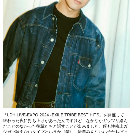
「LDH LIVE-EXPO 2024 -EXILE TRIBE BEST HITS」を開催して、
終わった夜に打ち上げがあったんですけど、なかなかガッツリ絡ん
だことのなかった後輩たちと話すことが出来ました。僕も性格上ガ
ツガツ誘えないタイプというか（笑）。後輩みんないい子たちばっ