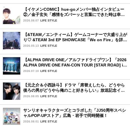
【イケメンCOMIC】hue-goメンバー独占インタビュー
②／金子玄矢「感情をズバーッと言葉にできた時は幸
せ〜」
2026.08.07
LIFE STYLE
【&TEAM／エンティーム】ゲームコーナーで大盛り上が
り♡ &TEAM 3rd EP SHOWCASE「We on Fire」を詳細
レポート【後編】
2026.05.13
LIFE STYLE
【ALPHA DRIVE ONE／アルファドライブワン】「2026
ALPHA DRIVE ONE FAN-CON TOUR [STAR ROAD] in
YOKOHAMA」1日目詳細レポ【前編】
2026.07.10
LIFE STYLE
【元之介＆小西詠斗】ドラマ「席替えしたら、どうやら
後ろの男がどうやら俺のこと好きらしい」放送記念イン
タビュー♡ 「自然と詠斗くんが可愛く見えたんです」
2026.08.05
LIFE STYLE
サンリオキャラクターズとコラボした「JJ50周年スペシ
ャルPOP-UPストア」広島・岩手で同時開催！
2026.08.01
LIFE STYLE