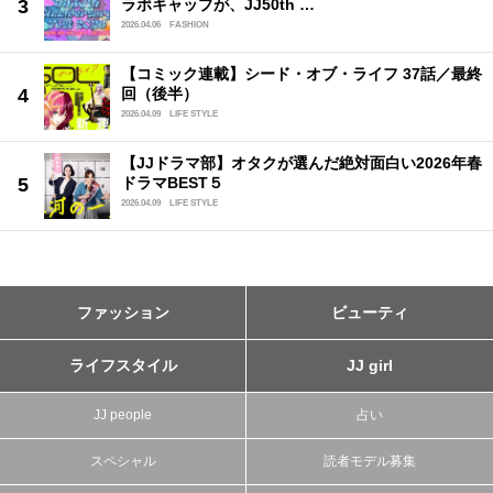
ラボキャップが、JJ50th …
2026.04.06
FASHION
【コミック連載】シード・オブ・ライフ 37話／最終
回（後半）
2026.04.09
LIFE STYLE
【JJドラマ部】オタクが選んだ絶対面白い2026年春
ドラマBEST５
2026.04.09
LIFE STYLE
ファッション
ビューティ
ライフスタイル
JJ girl
JJ people
占い
スペシャル
読者モデル募集