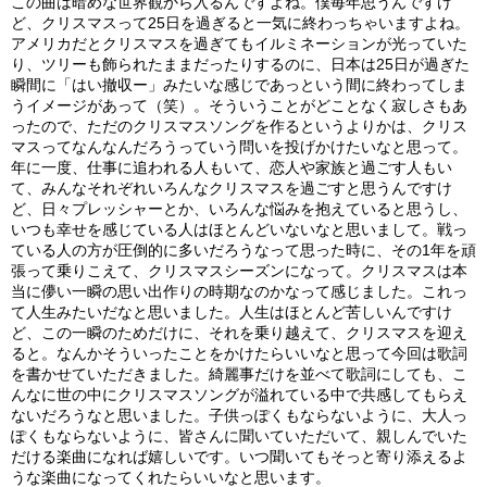
この曲は暗めな世界観から入るんですよね。僕毎年思うんですけ
ど、クリスマスって25日を過ぎると一気に終わっちゃいますよね。
アメリカだとクリスマスを過ぎてもイルミネーションが光っていた
り、ツリーも飾られたままだったりするのに、日本は25日が過ぎた
瞬間に「はい撤収ー」みたいな感じであっという間に終わってしま
うイメージがあって（笑）。そういうことがどことなく寂しさもあ
ったので、ただのクリスマスソングを作るというよりかは、クリス
マスってなんなんだろうっていう問いを投げかけたいなと思って。
年に一度、仕事に追われる人もいて、恋人や家族と過ごす人もい
て、みんなそれぞれいろんなクリスマスを過ごすと思うんですけ
ど、日々プレッシャーとか、いろんな悩みを抱えていると思うし、
いつも幸せを感じている人はほとんどいないなと思いまして。戦っ
ている人の方が圧倒的に多いだろうなって思った時に、その1年を頑
張って乗りこえて、クリスマスシーズンになって。クリスマスは本
当に儚い一瞬の思い出作りの時期なのかなって感じました。これっ
て人生みたいだなと思いました。人生はほとんど苦しいんですけ
ど、この一瞬のためだけに、それを乗り越えて、クリスマスを迎え
ると。なんかそういったことをかけたらいいなと思って今回は歌詞
を書かせていただきました。綺麗事だけを並べて歌詞にしても、こ
んなに世の中にクリスマスソングが溢れている中で共感してもらえ
ないだろうなと思いました。子供っぽくもならないように、大人っ
ぽくもならないように、皆さんに聞いていただいて、親しんでいた
だける楽曲になれば嬉しいです。いつ聞いてもそっと寄り添えるよ
うな楽曲になってくれたらいいなと思います。