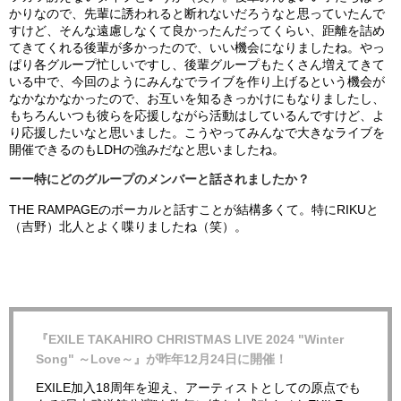
かりなので、先輩に誘われると断れないだろうなと思っていたんで
すけど、そんな遠慮しなくて良かったんだってくらい、距離を詰め
てきてくれる後輩が多かったので、いい機会になりましたね。やっ
ぱり各グループ忙しいですし、後輩グループもたくさん増えてきて
いる中で、今回のようにみんなでライブを作り上げるという機会が
なかなかなかったので、お互いを知るきっかけにもなりましたし、
もちろんいつも彼らを応援しながら活動はしているんですけど、よ
り応援したいなと思いました。こうやってみんなで大きなライブを
開催できるのもLDHの強みだなと思いましたね。
ーー特にどのグループのメンバーと話されましたか？
THE RAMPAGEのボーカルと話すことが結構多くて。特にRIKUと
（吉野）北人とよく喋りましたね（笑）。
『EXILE TAKAHIRO CHRISTMAS LIVE 2024 "Winter
Song" ～Love～』が昨年12月24日に開催！
EXILE加⼊18周年を迎え、アーティストとしての原点でも