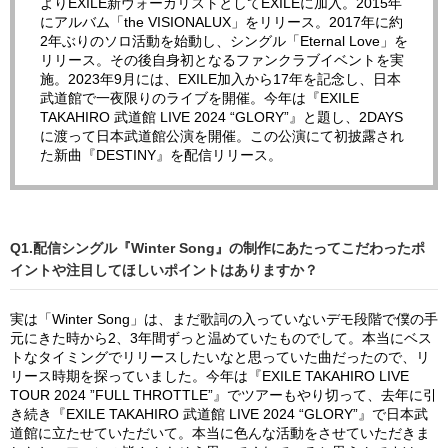
よりEXILE新ヴォーカリストとしてEXILEに加入。2015年
にアルバム「the VISIONALUX」をリリース。2017年に約
2年ぶりのソロ活動を始動し、シングル「Eternal Love」を
リリース。その後自身初となるファンクラブイベントを実
施。2023年9月には、EXILE加入から17年を記念し、日本
武道館で一夜限りのライブを開催。今年は『EXILE
TAKAHIRO 武道館 LIVE 2024 “GLORY”』と題し、2DAYS
に渡って日本武道館公演を開催。この公演にて初披露され
た新曲『DESTINY』を配信リリース。
Q1.配信シングル『Winter Song』の制作にあたってこだわったポ
イントや注目してほしいポイントはありますか？
実は「Winter Song」は、まだ歌詞の入っていないデモ段階で僕の手
元にきた時から2、3年間ずっと温めていたものでして。本当にベス
トなタイミングでリリースしたいなと思っていた曲だったので、リ
リース時期を探っていました。今年は『EXILE TAKAHIRO LIVE
TOUR 2024 ”FULL THROTTLE”』でツアーもやり切って、去年に引
き続き『EXILE TAKAHIRO 武道館 LIVE 2024 “GLORY”』で日本武
道館に立たせていただいて。本当に色んな活動をさせていただきま