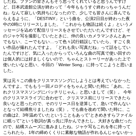
したね。ファンの皆さんもそう思ってくれていると思うんですけ
ど、日本武道館公演が終わって「今年ももうすぐ終わっちゃうんだ
ね」なんて寂しい気持ちになったので、少しでも皆さんに喜んでも
らえるように、「DESTINY」という曲を、公演2日目が終わった夜
中の0時にリリースしました。「これからも物語は続くよ」というメ
ッセージを込めて配信リリースをさせていただいたんですけど、そ
のジャケ写を撮影していたときに、仲の良いカメラマンさんとあー
でもない、こーでもない…って色々試行錯誤していたら、すごく良
い作品が撮れたんですよ。「どれも良い写真だね」って話をしてい
たんですけど、気に入ったからっていろんな曲の写真で使い回すの
は個人的には好ましくないので、ちゃんとストーリーがあった上で
使いたいなと思い、今回の「Winter Song」に持ってこようと思いま
した。
実は元々この曲をクリスマスソングにしようとは考えていなかった
んですよ。でももう一回メロディをちゃんと聞いた時に「あれ、こ
れクリスマスソングにバッチリじゃん」と思いまして（笑）。 今年
のクリスマスライブに合わせて、クリスマス前にリリースできたら
良いなと思ったので、そのリリース日を逆算して、急いで作んない
となって結構焦りましたね（笑）。でも曲を改めて聞いた時に、こ
の曲は2、3年温めていたということもあって“ときめきすらファイル
に眠って”という歌詞が真っ先に浮かんできたし、大好きな曲だった
ので、結構スムーズに進みましたね。ジャケ写もこれを冬に持って
こられたら、1年の締めくくりに素敵な物語が作れるんじゃないかっ