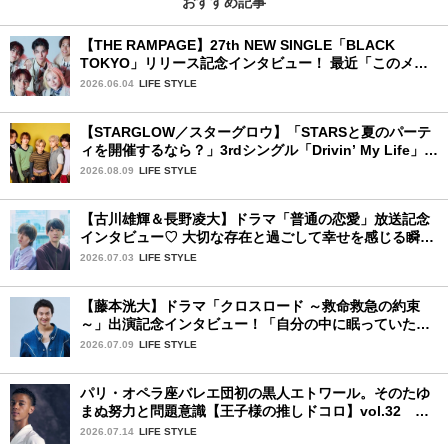
おすすめ記事
【THE RAMPAGE】27th NEW SINGLE「BLACK
TOKYO」リリース記念インタビュー！ 最近「このメン
バー、男らしいな」と感じた瞬間は？
2026.06.04
LIFE STYLE
【STARGLOW／スターグロウ】「STARSと夏のパーテ
ィを開催するなら？」3rdシングル「Drivin’ My Life」リ
リース記念インタビュー！
2026.08.09
LIFE STYLE
【古川雄輝＆長野凌大】ドラマ「普通の恋愛」放送記念
インタビュー♡ 大切な存在と過ごして幸せを感じる瞬間
は？
2026.07.03
LIFE STYLE
【藤本洸大】ドラマ「クロスロード ～救命救急の約束
～」出演記念インタビュー！「自分の中に眠っていた熱
を思い出させてもらった作品です」
2026.07.09
LIFE STYLE
パリ・オペラ座バレエ団初の黒人エトワール。そのたゆ
まぬ努力と問題意識【王子様の推しドコロ】vol.32 ギ
ヨーム・ディオップさん
2026.07.14
LIFE STYLE