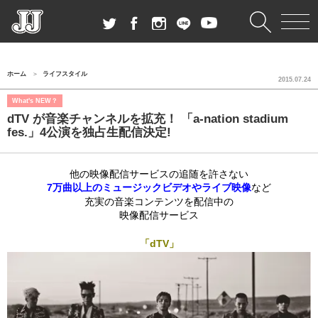
ホーム
ライフスタイル
2015.07.24
What's NEW？
dTV が音楽チャンネルを拡充！ 「a-nation stadium
fes.」4公演を独占生配信決定!
他の映像配信サービスの追随を許さない
7万曲以上のミュージックビデオやライブ映像
など
充実の音楽コンテンツを配信中の
映像配信サービス
「dTV」