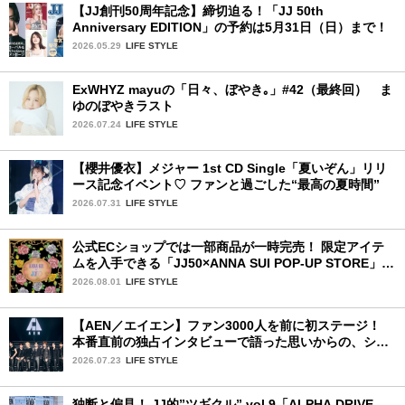
【JJ創刊50周年記念】締切迫る！「JJ 50th
Anniversary EDITION」の予約は5月31日（日）まで！
2026.05.29
LIFE STYLE
ExWHYZ mayuの「日々、ぼやき｡」#42（最終回） ま
ゆのぼやきラスト
2026.07.24
LIFE STYLE
【櫻井優衣】メジャー 1st CD Single「夏いぞん」リリ
ース記念イベント♡ ファンと過ごした“最高の夏時間”
2026.07.31
LIFE STYLE
公式ECショップでは一部商品が一時完売！ 限定アイテ
ムを入手できる「JJ50×ANNA SUI POP-UP STORE」が
広島で開催決定
2026.08.01
LIFE STYLE
【AEN／エイエン】ファン3000人を前に初ステージ！
本番直前の独占インタビューで語った思いからの、ショ
ーケース完全レポート！
2026.07.23
LIFE STYLE
独断と偏見！ JJ的”ツギクル” vol.9「ALPHA DRIVE