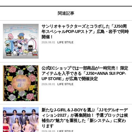
関連記事
サンリオキャラクターズとコラボした「JJ50周
年スペシャルPOP-UPストア」広島・岩手で同時
開催！
2026.08.01
LIFE STYLE
公式ECショップでは一部商品が一時完売！ 限定
アイテムを入手できる「JJ50×ANNA SUI POP-
UP STORE」が広島で開催決定
2026.08.01
LIFE STYLE
新たなJ-GIRL＆J-BOYを選ぶ「JJモデルオーデ
ィション2027」が募集開始！ 予選ブロックは候
補生の“魅力”を重視した「新システム」に変わ
ります
2026.08.03
LIFE STYLE