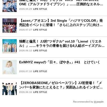
ONE（アルファドライブワン）」……圧倒的なエネルギ
ーで時代を駆け抜ける新世代
2026.05.29
LIFE STYLE
【aoen／アオエン】3rd Single「ハジマリCOLOR」発
売記念イベントに登場！「さらに上のステップに向けた
新たなハジマリになるように」と爽やかな笑顔で意気込
2026.07.27
LIFE STYLE
みを！
独断と偏見！ JJ的“ツギクル” vol.10「Lienel（リエネ
ル）」……キラキラの青春を届ける6人組ボーイズグルー
プ
2026.06.12
LIFE STYLE
ExWHYZ mayuの「日々、ぼやき｡」#41 とけていく
2026.07.10
LIFE STYLE
【ZEROBASEONE／ゼロベースワン】JJ初登場！「メ
ンバーを家族にたとえると？」笑顔あふれるインタビュ
ー♡
2026.06.16
LIFE STYLE
Recommended by