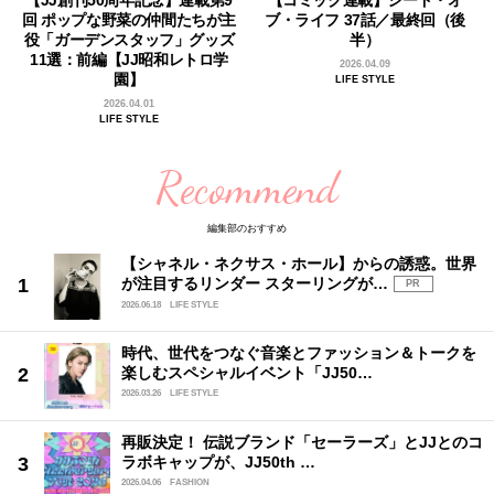
【JJ創刊50周年記念】連載第9
【コミック連載】シード・オ
回 ポップな野菜の仲間たちが主
ブ・ライフ 37話／最終回（後
役「ガーデンスタッフ」グッズ
半）
11選：前編【JJ昭和レトロ学
2026.04.09
園】
LIFE STYLE
2026.04.01
LIFE STYLE
Recommend
編集部のおすすめ
【シャネル・ネクサス・ホール】からの誘惑。世界
が注目するリンダー スターリングが…
PR
2026.06.18
LIFE STYLE
時代、世代をつなぐ音楽とファッション＆トークを
楽しむスペシャルイベント「JJ50…
2026.03.26
LIFE STYLE
再販決定！ 伝説ブランド「セーラーズ」とJJとのコ
ラボキャップが、JJ50th …
2026.04.06
FASHION