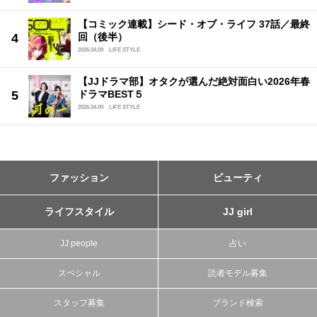
【コミック連載】シード・オブ・ライフ 37話／最終
回（後半）
2026.04.09
LIFE STYLE
【JJドラマ部】オタクが選んだ絶対面白い2026年春
ドラマBEST５
2026.04.09
LIFE STYLE
ファッション
ビューティ
ライフスタイル
JJ girl
JJ people
占い
スペシャル
読者モデル募集
スタッフ募集
ブランド検索