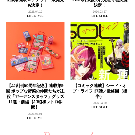
も決定！
決定！
2026.04.10
2026.03.27
LIFE STYLE
LIFE STYLE
【JJ創刊50周年記念】連載第9
【コミック連載】シード・オ
回 ポップな野菜の仲間たちが主
ブ・ライフ 37話／最終回（後
役「ガーデンスタッフ」グッズ
半）
11選：前編【JJ昭和レトロ学
2026.04.09
園】
LIFE STYLE
2026.04.01
LIFE STYLE