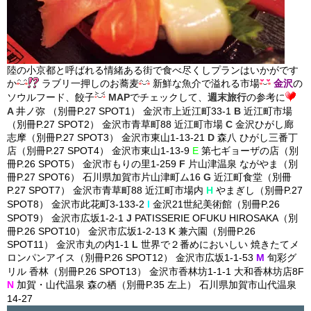
陸の小京都と呼ばれる情緒ある街で食べ尽くしプランはいかがです
か
ラブリ一押しのお蕎麦
新鮮な魚介で溢れる市場
金沢
の
ソウルフード、餃子
MAP
でチェックして、
週末旅行
の参考に
A
井ノ弥 （別冊P.27 SPOT1） 金沢市上近江町33-1
B
近江町市場
（別冊P.27 SPOT2） 金沢市青草町88 近江町市場
C
金沢ひがし廊
志摩（別冊P.27 SPOT3） 金沢市東山1-13-21
D
森八 ひがし三番丁
店（別冊P.27 SPOT4） 金沢市東山1-13-9
E
第七ギョーザの店（別
冊P.26 SPOT5） 金沢市もりの里1-259
F
片山津温泉 ながやま（別
冊P.27 SPOT6） 石川県加賀市片山津町ム16
G
近江町食堂（別冊
P.27 SPOT7） 金沢市青草町88 近江町市場内
H
やまぎし（別冊P.27
SPOT8） 金沢市此花町3-133-2
I
金沢21世紀美術館（別冊P.26
SPOT9） 金沢市広坂1-2-1
J
PATISSERIE OFUKU HIROSAKA（別
冊P.26 SPOT10） 金沢市広坂1-2-13
K
兼六園（別冊P.26
SPOT11） 金沢市丸の内1-1
L
世界で２番めにおいしい 焼きたてメ
ロンパンアイス（別冊P.26 SPOT12） 金沢市広坂1-1-53
M
旬彩グ
リル 香林（別冊P.26 SPOT13） 金沢市香林坊1-1-1 大和香林坊店8F
N
加賀・山代温泉 森の栖（別冊P.35 左上） 石川県加賀市山代温泉
14-27