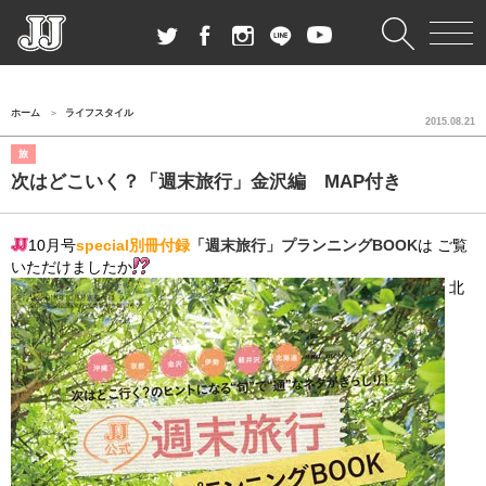
ホーム
ライフスタイル
2015.08.21
旅
次はどこいく？「週末旅行」金沢編 MAP付き
10月号
special別冊付録
「週末旅行」プランニングBOOK
は ご覧
いただけましたか
北