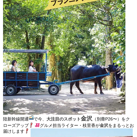
金沢
陸新幹線開通
で今、
大注目のスポット
（別冊P26〜）をク
ローズアップ
グルメ担当ライター・枝里香が
金沢
をまるっとお
届けします