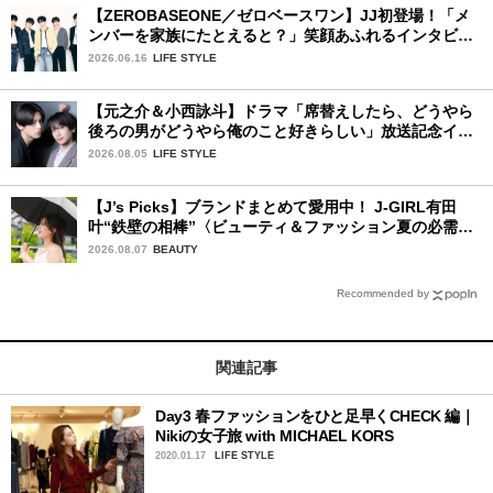
【ZEROBASEONE／ゼロベースワン】JJ初登場！「メ
ンバーを家族にたとえると？」笑顔あふれるインタビュ
ー♡
2026.06.16
LIFE STYLE
【元之介＆小西詠斗】ドラマ「席替えしたら、どうやら
後ろの男がどうやら俺のこと好きらしい」放送記念イン
タビュー♡ 「自然と詠斗くんが可愛く見えたんです」
2026.08.05
LIFE STYLE
【J’s Picks】ブランドまとめて愛用中！ J-GIRL有田
叶“鉄壁の相棒”〈ビューティ＆ファッション夏の必需
品〉
2026.08.07
BEAUTY
Recommended by
関連記事
Day3 春ファッションをひと足早くCHECK 編｜
Nikiの女子旅 with MICHAEL KORS
2020.01.17
LIFE STYLE