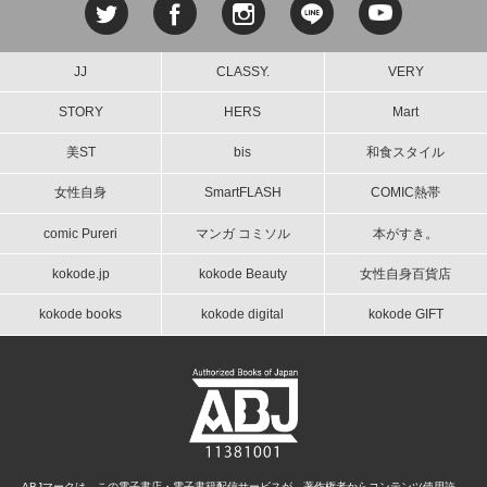
JJ
CLASSY.
VERY
STORY
HERS
Mart
美ST
bis
和食スタイル
女性自身
SmartFLASH
COMIC熱帯
comic Pureri
マンガ コミソル
本がすき。
kokode.jp
kokode Beauty
女性自身百貨店
kokode books
kokode digital
kokode GIFT
ABJマークは、この電子書店・電子書籍配信サービスが、著作権者からコンテンツ使用許