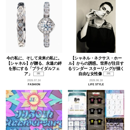
今の私に、そして未来の私に。
【シャネル・ネクサス・ホー
【シャネル】が贈る、永遠の絆
ル】からの誘惑。世界が注目す
を形にする「ブライダルフェ
るリンダー スターリングが描く
ア」
自由な女性像
PR
PR
2026.07.24
2026.06.18
FASHION
LIFE STYLE