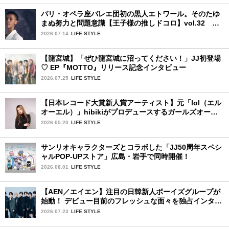
パリ・オペラ座バレエ団初の黒人エトワール。そのたゆ
まぬ努力と問題意識【王子様の推しドコロ】vol.32 ギ
ヨーム・ディオップさん
2026.07.14
LIFE STYLE
【龍宮城】「ぜひ龍宮城に沼ってください！」JJ初登場
♡ EP『MOTTO』リリース記念インタビュー
2026.07.25
LIFE STYLE
【日本レコード大賞新人賞アーティスト】元「lol（エル
オーエル）」hibikiがプロデュースするガールズオーデ
ィションが始動！ 応募は5月31日（日）まで
2026.05.20
LIFE STYLE
サンリオキャラクターズとコラボした「JJ50周年スペシ
ャルPOP-UPストア」広島・岩手で同時開催！
2026.08.01
LIFE STYLE
【AEN／エイエン】注目の日韓新人ボーイズグループが
始動！ デビュー目前のフレッシュな面々を独占インタビ
ュー。7人の魅力に迫ります♪
2026.07.23
LIFE STYLE