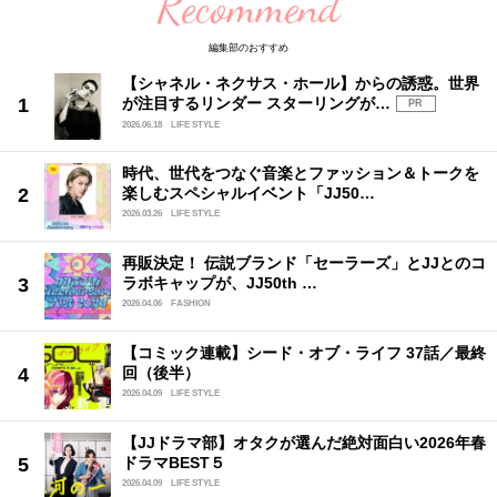
Recommend
編集部のおすすめ
【シャネル・ネクサス・ホール】からの誘惑。世界
が注目するリンダー スターリングが…
PR
2026.06.18
LIFE STYLE
時代、世代をつなぐ音楽とファッション＆トークを
楽しむスペシャルイベント「JJ50…
2026.03.26
LIFE STYLE
再販決定！ 伝説ブランド「セーラーズ」とJJとのコ
ラボキャップが、JJ50th …
2026.04.06
FASHION
【コミック連載】シード・オブ・ライフ 37話／最終
回（後半）
2026.04.09
LIFE STYLE
【JJドラマ部】オタクが選んだ絶対面白い2026年春
ドラマBEST５
2026.04.09
LIFE STYLE