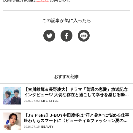
この記事が気に入ったら
おすすめ記事
【古川雄輝＆長野凌大】ドラマ「普通の恋愛」放送記念
インタビュー♡ 大切な存在と過ごして幸せを感じる瞬間
は？
2026.07.03
LIFE STYLE
【J’s Picks】J-BOY中田凌多は“汗と暑さ”に悩める仕事
終わりもスマートに〈ビューティ＆ファッション夏の必
需品〉
2026.07.15
BEAUTY