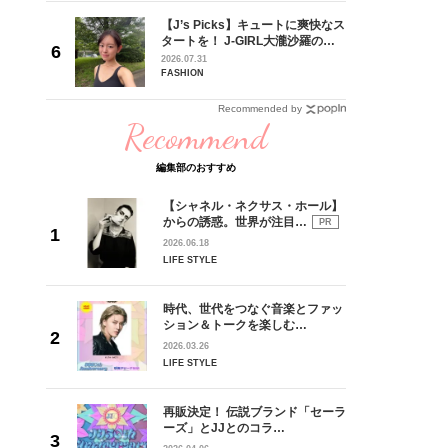
チェ・ソン
【J’s Picks】キュートに爽快なス
ウル・新
タートを！ J-GIRL大瀧沙羅の軽
】#002
やかな朝活〈気分をアゲるアイテ
2026.07.31
ム＆ルーティーン〉
FASHION
Recommended by
Recommend
編集部のおすすめ
【シャネル・ネクサス・ホール】
からの誘惑。世界が注目…
PR
2026.06.18
LIFE STYLE
時代、世代をつなぐ音楽とファッ
ション＆トークを楽しむ…
2026.03.26
LIFE STYLE
再販決定！ 伝説ブランド「セーラ
ーズ」とJJとのコラ…