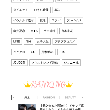
ダイエット
おうち時間
JO1
イヴルルド遙華
就活
スタバ
ランペイジ
藤井夏恋
M!LK
土生瑞穂
高本彩花
LINE
Niki
女子大生
プチプラコスメ
ユニクロ
GU
乃木坂46
BTS
JJ-JO1部
ソウルトレンド通信
ジョニー楓
RANKING
IFE STYLE
ALL
FASHION
BEAUTY
LIFE STYLE
ラマ「席
【元之介＆小西詠斗】ドラマ「席
ろの男が
替えしたら、どうやら後ろの男が