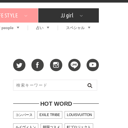
FE STYLE
JJ girl
J people
占い
スペシャル
メガイド
ッフの"それどこの"？
コスメ全部試してみた
エンタメ
プチプラ
What's NEW？
プレゼント
特集
おしゃラン！
プレゼント
恋愛
特集
コラム
インタビュー
サイン占い
毎週更新！ ジョニー楓の12星座占い
最新号
SNSキャンペーン
バックナンバー
HOT WORD
コンバース
EXILE TRIBE
LOUISVUITTON
ルイヴィトン
韓国コスメ
虹プロジェクト