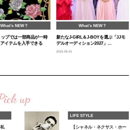
What's NEW？
What's NEW？
ョップでは一部商品が一時
新たなJ-GIRL＆J-BOYを選ぶ「JJモ
定アイテムを入手できる
デルオーディション2027」…
2026.08.03
Pick up
LIFE STYLE
の私
【シャネル・ネクサス・ホー