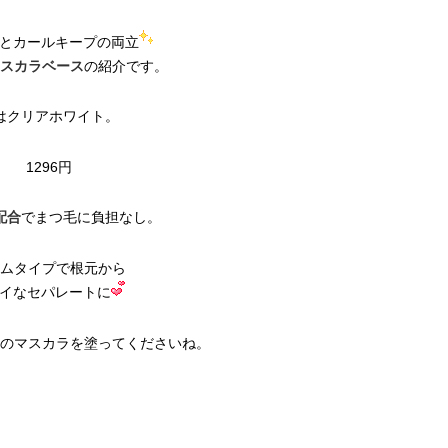
い“オールインワン”アイテム〈ビ
どうやら俺のこと好きら
2026.08.05
2026.08.05
ューティ＆ファッション夏の必需
送記念インタビュー♡ 「
BEAUTY
LIFE STYLE
とカールキープの両立
品〉
斗くんが可愛く見えたん
スカラベース
の紹介です。
【J’s Picks】J-GIRL早坂萌香の
新たなJ-GIRL＆J-BOY
徹底した日焼けケア！ でも、いち
「JJモデルオーディショ
ばん大切なのは…〈ビューティ＆
2027」が募集開始！ 予
はクリアホワイト。
2026.07.24
2026.08.03
ファッション夏の必需品〉
クは候補生の“魅力”を重
BEAUTY
LIFE STYLE
「新システム」に変わり
1296円
【J’s Picks】J-BOY中田凌多
曾祖父のバレエスクール
は“汗と暑さ”に悩める仕事終わり
リカへ……オールラウン
もスマートに〈ビューティ＆ファ
指すダンサーは踊ること
2026.07.15
2026.03.30
配合
でまつ毛に負担なし。
ッション夏の必需品〉
ぎる【王子様の推しドコ
BEAUTY
LIFE STYLE
vol.29 三宅啄未さん
ムタイプで根元から
【注目アーティストRainy。っ
【AEN／エイエン】注目
イなセパレートに
て？】忙しい日でも欠かせない、
人ボーイズグループが始動
朝と夜のケアでつくられる透明感
ュー目前のフレッシュな
2026.01.30
2026.07.23
占インタビュー。7人の
BEAUTY
LIFE STYLE
ります♪
のマスカラを塗ってくださいね。
【JJ専属モデルの素顔】ツヤと輝
サンリオキャラクターズ
きを放つ美肌を生み出す松川 星の
した「JJ50周年スペシャル
愛用スキンケア
UPストア」広島・岩手で
2025.12.16
2026.08.01
催！
BEAUTY
LIFE STYLE