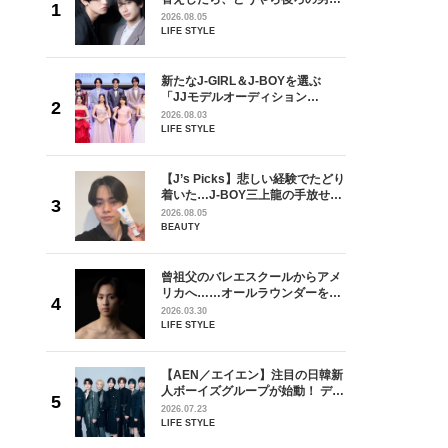
しい」放
どうやら俺のこと好きらしい」放
2026.08.05
自然と詠
送記念インタビュー♡ 「自然と詠
LIFE STYLE
です」
斗くんが可愛く見えたんです」
を選ぶ
新たなJ-GIRL＆J-BOYを選ぶ
ン
「JJモデルオーディション
選ブロッ
2027」が募集開始！ 予選ブロッ
2026.08.03
視した
クは候補生の“魅力”を重視した
LIFE STYLE
ます
「新システム」に変わります
からアメ
【J’s Picks】悲しい経験でたどり
ダーを目
着いた…J-BOY三上龍の手放せな
が好きす
い“オールインワン”アイテム〈ビ
2026.08.05
ロ】
ューティ＆ファッション夏の必需
BEAUTY
品〉
の日韓新
曾祖父のバレエスクールからアメ
！ デビ
リカへ……オールラウンダーを目
面々を独
指すダンサーは踊ることが好きす
2026.03.30
魅力に迫
ぎる【王子様の推しドコロ】
LIFE STYLE
vol.29 三宅啄未さん
とコラボ
【AEN／エイエン】注目の日韓新
POP-
人ボーイズグループが始動！ デビ
同時開
ュー目前のフレッシュな面々を独
2026.07.23
占インタビュー。7人の魅力に迫
LIFE STYLE
ります♪