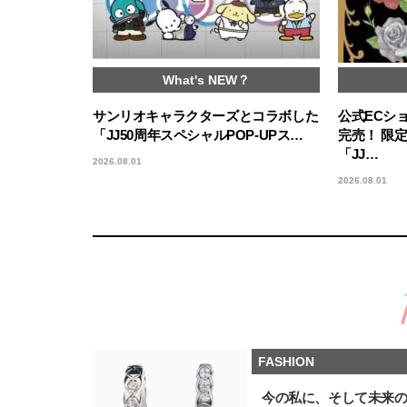
What's NEW？
サンリオキャラクターズとコラボした
公式ECシ
「JJ50周年スペシャルPOP-UPス…
完売！ 限
「JJ…
2026.08.01
2026.08.01
FASHION
今の私に、そして未来