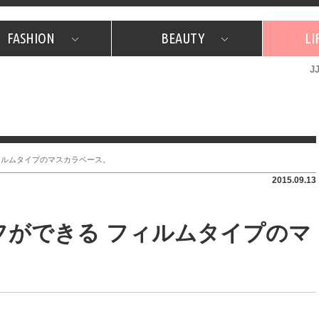
FASHION
BEAUTY
LI
J
美容担当のお気に入り
What's NEW？
占い
韓国
特集
What's NEW？
韓国
SNAP
ザ・ベスト5
特集
ザ・ベスト5
プレゼント
旅
JJグル
JJスタ
フォーチュンサイクル
ネイチャー
ィルムタイプのマスカラベース。
2015.09.13
フができる フィルムタイプのマ