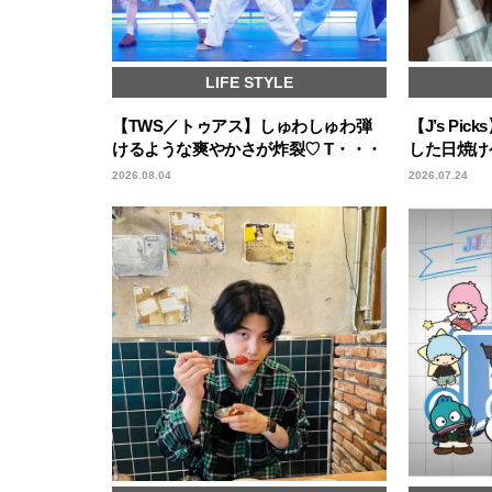
LIFE STYLE
【TWS／トゥアス】しゅわしゅわ弾
【J’s Pi
けるような爽やかさが炸裂♡ T・・・
した日焼け
2026.08.04
2026.07.24