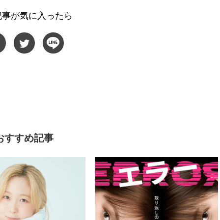
人気急上昇中！ 韓流コスメブラン
アーティスト Hyeok（
記事が気に入ったら
ド23社が集まる「2025グローバ
ヒョク）が激推しするソ
ルショールーム渋谷ポップアッ
沙のタッカンマリ【リア韓
2025.09.11
2026.08.01
プ」が開催
BEAUTY
LIFE STYLE
おすすめ記事