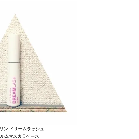
BEAUTY
L
リン ドリームラッシュ
【J’s Picks】悲しい経験でたどり
【元之介＆小西詠斗】ド
ルムマスカラベース
着いた…J-BOY三上龍の手放せな
替えしたら、どうやら後