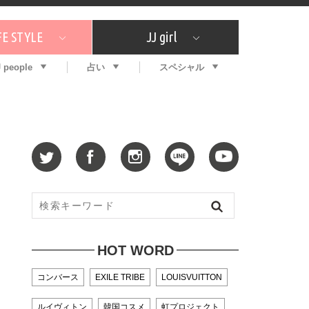
FE STYLE
JJ girl
J people
占い
スペシャル
メガイド
ッフの"それどこの"？
コスメ全部試してみた
エンタメ
プチプラ
What's NEW？
プレゼント
特集
おしゃラン！
プレゼント
恋愛
特集
コラム
インタビュー
サイン占い
毎週更新！ ジョニー楓の12星座占い
最新号
SNSキャンペーン
バックナンバー
HOT WORD
コンバース
EXILE TRIBE
LOUISVUITTON
ルイヴィトン
韓国コスメ
虹プロジェクト