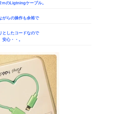
ｍのLigtningケーブル。
ながらの操作も余裕で
りとしたコードなので
安心・・。