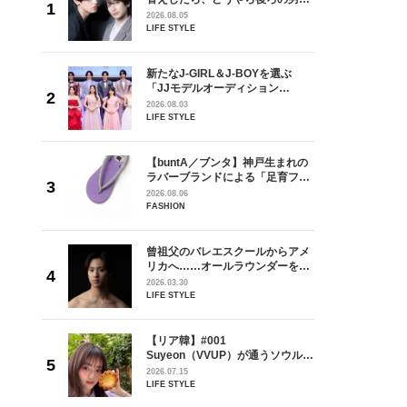
しい」放
どうやら俺のこと好きらしい」放
2026.08.05
自然と詠
送記念インタビュー♡ 「自然と詠
LIFE STYLE
です」
斗くんが可愛く見えたんです」
を選ぶ
新たなJ-GIRL＆J-BOYを選ぶ
ン
「JJモデルオーディション
選ブロッ
2027」が募集開始！ 予選ブロッ
2026.08.03
視した
クは候補生の“魅力”を重視した
LIFE STYLE
ます
「新システム」に変わります
からアメ
【buntA／ブンタ】神戸生まれの
ダーを目
ラバーブランドによる「足育フッ
が好きす
トウェア」。伊勢丹新宿店でPOP-
2026.08.06
ロ】
UP開催中！
FASHION
の日韓新
曾祖父のバレエスクールからアメ
！ デビ
リカへ……オールラウンダーを目
面々を独
指すダンサーは踊ることが好きす
2026.03.30
魅力に迫
ぎる【王子様の推しドコロ】
LIFE STYLE
vol.29 三宅啄未さん
【リア韓】#001
うソウル・
Suyeon（VVUP）が通うソウル・
リー
江南の絶品ブーランジェリー
2026.07.15
LIFE STYLE