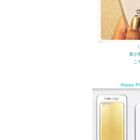
（
首が
こ
Happy P