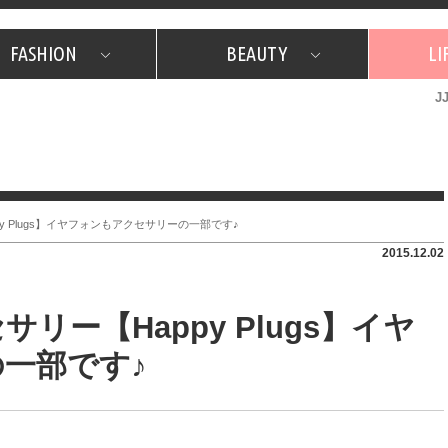
FASHION
BEAUTY
LI
J
美容担当のお気に入り
What's NEW？
占い
韓国
特集
What's NEW？
韓国
SNAP
ザ・ベスト5
特集
ザ・ベスト5
プレゼント
旅
JJグル
JJスタ
フォーチュンサイクル
ネイチャー
 Plugs】イヤフォンもアクセサリーの一部です♪
2015.12.02
ー【Happy Plugs】イヤ
一部です♪