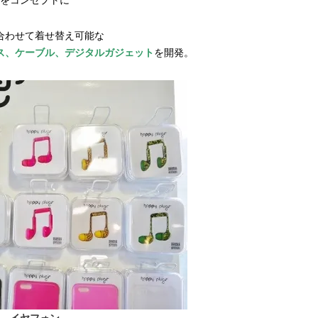
【JJ専属モデルの素顔】ホ・ジウ
【櫻井優衣】メジャー 1st
ォンの愛用スキンケアは敏感肌向
Single「夏いぞん」リ
合わせて着せ替え可能な
け
イベント♡ ファンと過ご
2025.12.09
2026.07.31
高の夏時間”
ス、ケーブル、デジタルガジェット
を開発。
BEAUTY
LIFE STYLE
イヤフォン