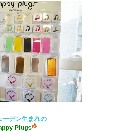
ェーデン生まれの
BEAUTY
L
appy Plugs
【JJ専属モデルの素顔】ビューテ
【元之介＆小西詠斗】ド
ィ大好き！ 松川 星のお気に入り
替えしたら、どうやら後