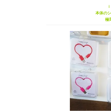
ｉ
本体の
極