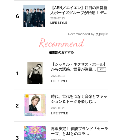
 CD
【AEN／エイエン】注目の日韓新
リース記念
人ボーイズグループが始動！ デビ
した“最
ュー目前のフレッシュな面々を独
2026.07.23
占インタビュー。7人の魅力に迫
LIFE STYLE
ります♪
Recommended by
Recommend
編集部のおすすめ
【シャネル・ネクサス・ホール】
からの誘惑。世界が注目…
PR
2026.06.18
LIFE STYLE
時代、世代をつなぐ音楽とファッ
ション＆トークを楽しむ…
2026.03.26
LIFE STYLE
再販決定！ 伝説ブランド「セーラ
ーズ」とJJとのコラ…