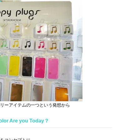
コスメをCHECK
どうやら俺のこと好きら
2025.12.16
2026.08.05
送記念インタビュー♡ 「
BEAUTY
LIFE STYLE
斗くんが可愛く見えたん
【体験レポ】 ニュウマン高輪！
新たなJ-GIRL＆J-BOY
uka新店舗「uka store / Care &
「JJモデルオーディショ
Share」でネイルケア体験！JJア
2027」が募集開始！ 予
2025.09.25
2026.08.03
フタヌーンティー来場者限定チケ
クは候補生の“魅力”を重
BEAUTY
LIFE STYLE
ットも
「新システム」に変わり
【J’s Picks】悲しい経験でたどり
曾祖父のバレエスクール
着いた…J-BOY三上龍の手放せな
リカへ……オールラウン
い“オールインワン”アイテム〈ビ
指すダンサーは踊ること
2026.08.05
2026.03.30
ューティ＆ファッション夏の必需
ぎる【王子様の推しドコ
BEAUTY
LIFE STYLE
品〉
vol.29 三宅啄未さん
【J’s Picks】J-GIRL早坂萌香の
【AEN／エイエン】注目
徹底した日焼けケア！ でも、いち
人ボーイズグループが始動
ばん大切なのは…〈ビューティ＆
ュー目前のフレッシュな
2026.07.24
2026.07.23
ファッション夏の必需品〉
占インタビュー。7人の
BEAUTY
LIFE STYLE
リーアイテムの一つという発想から
ります♪
【注目アーティストRainy。っ
【リア韓】#001
olor Are you Today？
て？】自称“コスメオタク見習
Suyeon（VVUP）が通
い”のポーチの中身、拝見しま
江南の絶品ブーランジェ
2026.01.30
2026.07.15
す！
BEAUTY
LIFE STYLE
をコンセプトに