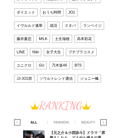
ダイエット
おうち時間
JO1
イヴルルド遙華
就活
スタバ
ランペイジ
藤井夏恋
M!LK
土生瑞穂
高本彩花
LINE
Niki
女子大生
プチプラコスメ
ユニクロ
GU
乃木坂46
BTS
JJ-JO1部
ソウルトレンド通信
ジョニー楓
RANKING
IFE STYLE
ALL
FASHION
BEAUTY
LIFE STYLE
ラマ「席
【元之介＆小西詠斗】ドラマ「席
ろの男が
替えしたら、どうやら後ろの男が