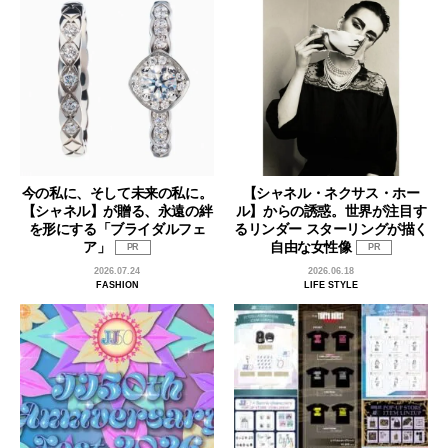
今の私に、そして未来の私に。
【シャネル・ネクサス・ホー
【シャネル】が贈る、永遠の絆
ル】からの誘惑。世界が注目す
を形にする「ブライダルフェ
るリンダー スターリングが描く
ア」
自由な女性像
PR
PR
2026.07.24
2026.06.18
FASHION
LIFE STYLE