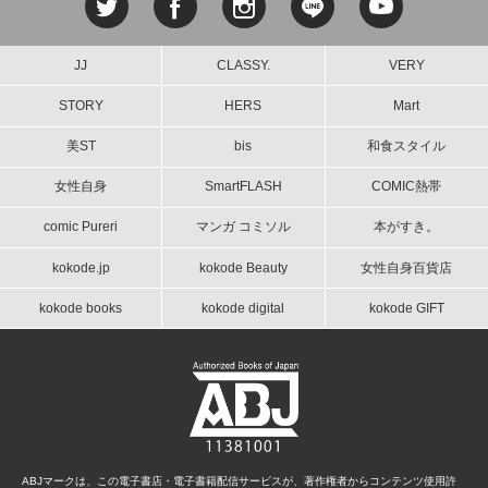
JJ
CLASSY.
VERY
STORY
HERS
Mart
美ST
bis
和食スタイル
女性自身
SmartFLASH
COMIC熱帯
comic Pureri
マンガ コミソル
本がすき。
kokode.jp
kokode Beauty
女性自身百貨店
kokode books
kokode digital
kokode GIFT
ABJマークは、この電子書店・電子書籍配信サービスが、著作権者からコンテンツ使用許