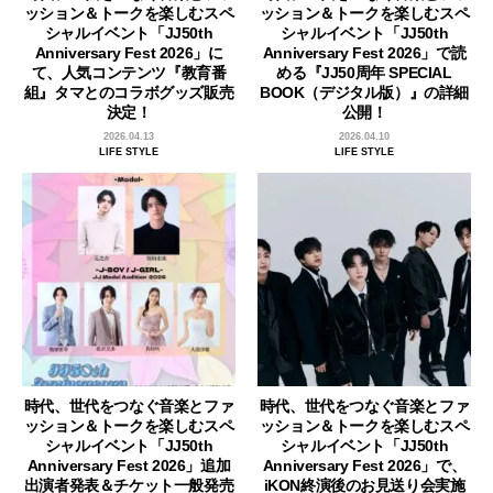
ッション＆トークを楽しむスペ
ッション＆トークを楽しむスペ
シャルイベント「JJ50th
シャルイベント「JJ50th
Anniversary Fest 2026」に
Anniversary Fest 2026」で読
て、人気コンテンツ『教育番
める『JJ50周年 SPECIAL
組』タマとのコラボグッズ販売
BOOK（デジタル版）』の詳細
決定！
公開！
2026.04.13
2026.04.10
LIFE STYLE
LIFE STYLE
時代、世代をつなぐ音楽とファ
時代、世代をつなぐ音楽とファ
ッション＆トークを楽しむスペ
ッション＆トークを楽しむスペ
シャルイベント「JJ50th
シャルイベント「JJ50th
Anniversary Fest 2026」追加
Anniversary Fest 2026」で、
出演者発表＆チケット一般発売
iKON終演後のお見送り会実施