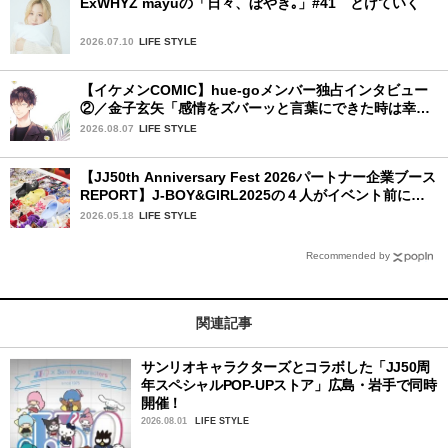
ExWHYZ mayuの「日々、ぼやき｡」#41 とけていく
2026.07.10
LIFE STYLE
【イケメンCOMIC】hue-goメンバー独占インタビュー
②／金子玄矢「感情をズバーッと言葉にできた時は幸
せ〜」
2026.08.07
LIFE STYLE
【JJ50th Anniversary Fest 2026パートナー企業ブース
REPORT】J-BOY&GIRL2025の４人がイベント前にク
ロックスを訪問してジビッツ™体験！
2026.05.18
LIFE STYLE
Recommended by
関連記事
サンリオキャラクターズとコラボした「JJ50周
年スペシャルPOP-UPストア」広島・岩手で同時
開催！
2026.08.01
LIFE STYLE