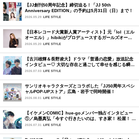
【JJ創刊50周年記念】締切迫る！「JJ 50th
Anniversary EDITION」の予約は5月31日（日）まで！
2026.05.29
LIFE STYLE
【日本レコード大賞新人賞アーティスト】元「lol（エル
オーエル）」hibikiがプロデュースするガールズオーデ
ィションが始動！ 応募は5月31日（日）まで
2026.05.20
LIFE STYLE
【古川雄輝＆長野凌大】ドラマ「普通の恋愛」放送記念
インタビュー♡ 大切な存在と過ごして幸せを感じる瞬間
は？
2026.07.03
LIFE STYLE
サンリオキャラクターズとコラボした「JJ50周年スペシ
ャルPOP-UPストア」広島・岩手で同時開催！
2026.08.01
LIFE STYLE
【イケメンCOMIC】hue-goメンバー独占インタビュー
①／烏墨真弘「今すぐ行きたいのは、すき家！ 松屋！ ミ
スド！」
2026.07.31
LIFE STYLE