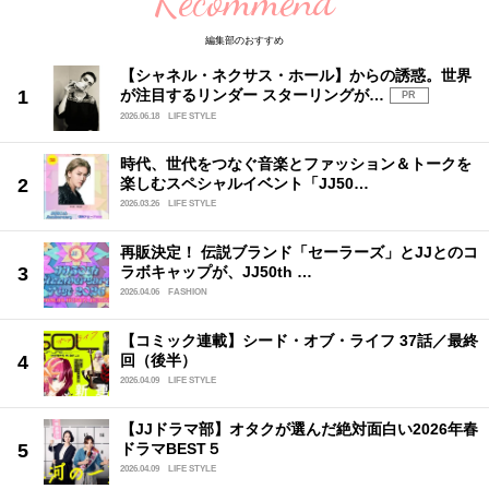
編集部のおすすめ
【シャネル・ネクサス・ホール】からの誘惑。世界
が注目するリンダー スターリングが…
PR
2026.06.18
LIFE STYLE
時代、世代をつなぐ音楽とファッション＆トークを
楽しむスペシャルイベント「JJ50…
2026.03.26
LIFE STYLE
再販決定！ 伝説ブランド「セーラーズ」とJJとのコ
ラボキャップが、JJ50th …
2026.04.06
FASHION
【コミック連載】シード・オブ・ライフ 37話／最終
回（後半）
2026.04.09
LIFE STYLE
【JJドラマ部】オタクが選んだ絶対面白い2026年春
ドラマBEST５
2026.04.09
LIFE STYLE