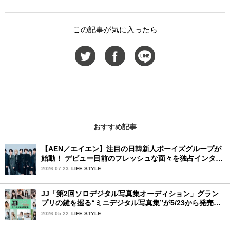
この記事が気に入ったら
おすすめ記事
【AEN／エイエン】注目の日韓新人ボーイズグループが
始動！ デビュー目前のフレッシュな面々を独占インタビ
ュー。7人の魅力に迫ります♪
2026.07.23
LIFE STYLE
JJ「第2回ソロデジタル写真集オーディション」グラン
プリの鍵を握る“ミニデジタル写真集”が5/23から発売！
ファイナリストの個性あふれる18冊
2026.05.22
LIFE STYLE