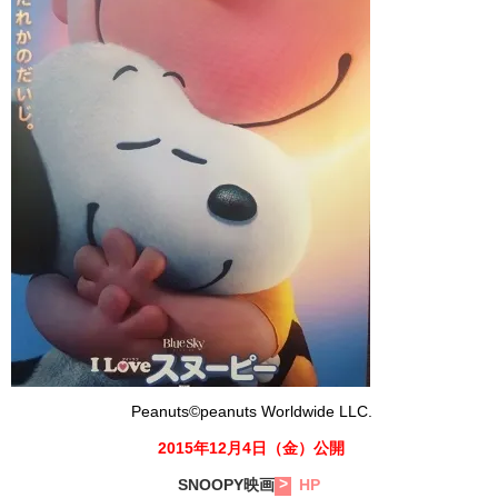
Peanuts©peanuts Worldwide LLC.
2015年12月4日（金）公開
SNOOPY映画
HP