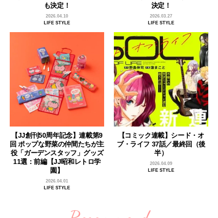
も決定！
決定！
2026.04.10
2026.03.27
LIFE STYLE
LIFE STYLE
【JJ創刊50周年記念】連載第9
【コミック連載】シード・オ
回 ポップな野菜の仲間たちが主
ブ・ライフ 37話／最終回（後
役「ガーデンスタッフ」グッズ
半）
11選：前編【JJ昭和レトロ学
2026.04.09
園】
LIFE STYLE
2026.04.01
LIFE STYLE
Recommend