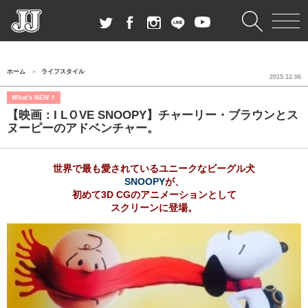
ホーム
ライフスタイル
2015.12.06
What's NEW？
【映画：I LＯVE SNOOPY】チャーリー・ブラウンとス
ヌーピーのアドベンチャー。
世界で最も愛されているユニークなビーグル犬
SNOOPY
が、
初めて3D CGのアニメーションとして
スクリーンに登場。