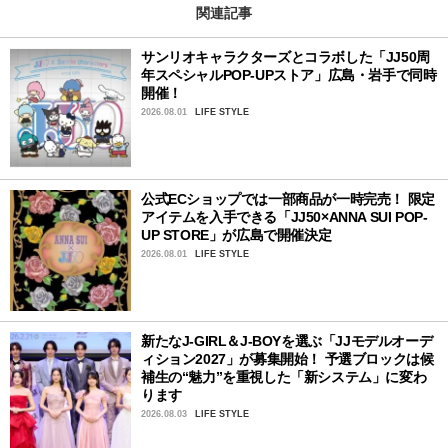
関連記事
サンリオキャラクターズとコラボした「JJ50周
年スペシャルPOP-UPストア」広島・岩手で同時
開催！
2026.08.01
LIFE STYLE
公式ECショップでは一部商品が一時完売！ 限定
アイテムを入手できる「JJ50×ANNA SUI POP-
UP STORE」が広島で開催決定
2026.08.01
LIFE STYLE
新たなJ-GIRL＆J-BOYを選ぶ「JJモデルオーデ
ィション2027」が募集開始！ 予選ブロックは候
補生の“魅力”を重視した「新システム」に変わ
ります
2026.08.03
LIFE STYLE