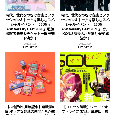
時代、世代をつなぐ音楽とファ
時代、世代をつなぐ音楽とファ
ッション＆トークを楽しむスペ
ッション＆トークを楽しむスペ
シャルイベント「JJ50th
シャルイベント「JJ50th
Anniversary Fest 2026」追加
Anniversary Fest 2026」で、
出演者発表＆チケット一般発売
iKON終演後のお見送り会実施
も決定！
決定！
2026.04.10
2026.03.27
LIFE STYLE
LIFE STYLE
【JJ創刊50周年記念】連載第9
【コミック連載】シード・オ
回 ポップな野菜の仲間たちが主
ブ・ライフ 37話／最終回（後