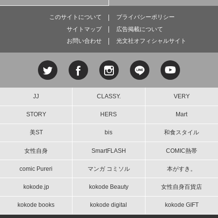
このサイトについて
プライバシーポリシー
サイトマップ
広告掲載について
お問い合わせ
光文社オフィシャルサイト
JJ
CLASSY.
VERY
STORY
HERS
Mart
美ST
bis
和食スタイル
女性自身
SmartFLASH
COMIC熱帯
comic Pureri
マンガ コミソル
本がすき。
kokode.jp
kokode Beauty
女性自身百貨店
kokode books
kokode digital
kokode GIFT