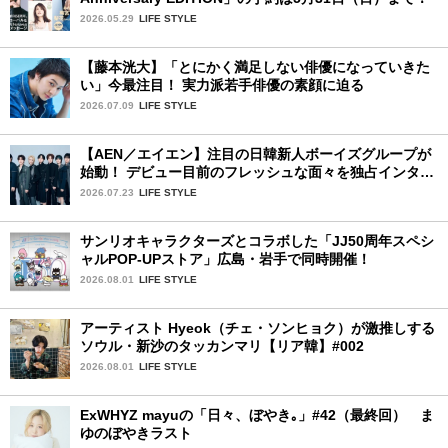
2026.05.29
LIFE STYLE
【藤本洸大】「とにかく満足しない俳優になっていきた
い」今最注目！ 実力派若手俳優の素顔に迫る
2026.07.09
LIFE STYLE
【AEN／エイエン】注目の日韓新人ボーイズグループが
始動！ デビュー目前のフレッシュな面々を独占インタビ
ュー。7人の魅力に迫ります♪
2026.07.23
LIFE STYLE
サンリオキャラクターズとコラボした「JJ50周年スペシ
ャルPOP-UPストア」広島・岩手で同時開催！
2026.08.01
LIFE STYLE
アーティスト Hyeok（チェ・ソンヒョク）が激推しする
ソウル・新沙のタッカンマリ【リア韓】#002
2026.08.01
LIFE STYLE
ExWHYZ mayuの「日々、ぼやき｡」#42（最終回） ま
ゆのぼやきラスト