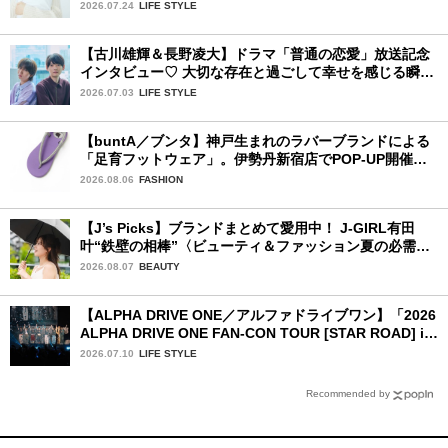
2026.07.24
LIFE STYLE
【古川雄輝＆長野凌大】ドラマ「普通の恋愛」放送記念
インタビュー♡ 大切な存在と過ごして幸せを感じる瞬間
は？
2026.07.03
LIFE STYLE
【buntA／ブンタ】神戸生まれのラバーブランドによる
「足育フットウェア」。伊勢丹新宿店でPOP-UP開催
中！
2026.08.06
FASHION
【J’s Picks】ブランドまとめて愛用中！ J-GIRL有田
叶“鉄壁の相棒”〈ビューティ＆ファッション夏の必需
品〉
2026.08.07
BEAUTY
【ALPHA DRIVE ONE／アルファドライブワン】「2026
ALPHA DRIVE ONE FAN-CON TOUR [STAR ROAD] in
YOKOHAMA」1日目詳細レポ【後編】
2026.07.10
LIFE STYLE
Recommended by