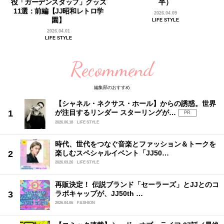
役「ガーデンスタッフ」グッズ
半）
11選：前編【JJ昭和レトロ学
2026.04.09
園】
LIFE STYLE
2026.04.01
LIFE STYLE
Recommend
編集部のおすすめ
【シャネル・ネクサス・ホール】からの誘惑。世界
が注目するリンダー スターリングが…
PR
2026.06.18
LIFE STYLE
時代、世代をつなぐ音楽とファッション＆トークを
楽しむスペシャルイベント「JJ50…
2026.03.26
LIFE STYLE
再販決定！ 伝説ブランド「セーラーズ」とJJとのコ
ラボキャップが、JJ50th …
2026.04.06
FASHION