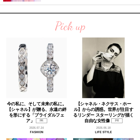
Pick up
今の私に、そして未来の私に。
【シャネル・ネクサス・ホー
【シャネル】が贈る、永遠の絆
ル】からの誘惑。世界が注目す
を形にする「ブライダルフェ
るリンダー スターリングが描く
ア」
自由な女性像
PR
PR
2026.07.24
2026.06.18
FASHION
LIFE STYLE