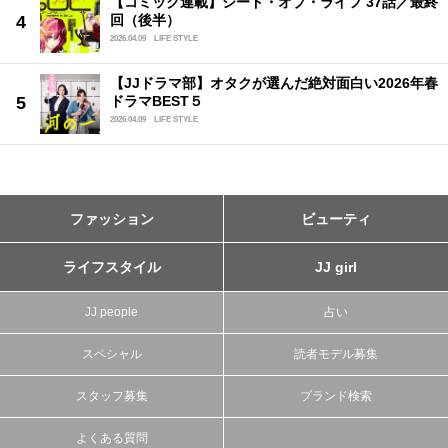
【コミック連載】シード・オブ・ライフ 37話／最終
回（後半）
2026.04.09
LIFE STYLE
【JJドラマ部】オタクが選んだ絶対面白い2026年春
ドラマBEST５
2026.04.09
LIFE STYLE
ファッション
ビューティ
ライフスタイル
JJ girl
JJ people
占い
スペシャル
読者モデル募集
スタッフ募集
ブランド検索
よくある質問